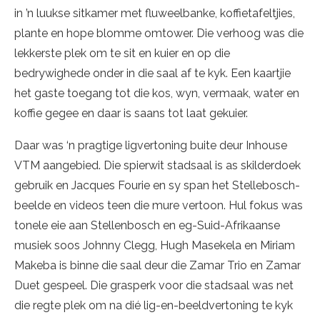
in ’n luukse sitkamer met fluweelbanke, koffietafeltjies,
plante en hope blomme omtower. Die verhoog was die
lekkerste plek om te sit en kuier en op die
bedrywighede onder in die saal af te kyk. Een kaartjie
het gaste toegang tot die kos, wyn, vermaak, water en
koffie gegee en daar is saans tot laat gekuier.
Daar was ‘n pragtige ligvertoning buite deur Inhouse
VTM aangebied. Die spierwit stadsaal is as skilderdoek
gebruik en Jacques Fourie en sy span het Stellebosch-
beelde en videos teen die mure vertoon. Hul fokus was
tonele eie aan Stellenbosch en eg-Suid-Afrikaanse
musiek soos Johnny Clegg, Hugh Masekela en Miriam
Makeba is binne die saal deur die Zamar Trio en Zamar
Duet gespeel. Die grasperk voor die stadsaal was net
die regte plek om na dié lig-en-beeldvertoning te kyk