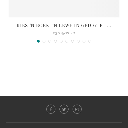
KIES ‘N BOEK: ’N LEWE IN GEDIGTE –...
V
23/05/2020