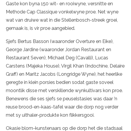
Gaste kon byna 150 wit- en rooiwyne, versnitte en
Methode Cap Classique vonkelwyne proe. Net wyne
wat van druiwe wat in die Stellenbosch-streek groei,
gemaak is, is vir proe aangebied.
Sjefs Bertus Basson (waaronder Overture en Eike),
George Jardine (waaronder Jordan Restaurant en
Restaurant Seven), Michael Deg (Cavalli), Lucas
Carstens (Majeka House), Virgil Khan (Indochine, Delaire
Graff) en Maritz Jacobs (Longridge Wyne), het heerlike
geregte in klein porsies bedien sodat gaste soveel
moontlik disse met verskillende wynkultivars kon proe.
Benewens die ses sjefs se peuselstasies was daar ’n
reuse brood-en-kaas-tafel waar die dorp nog verder
met sy uithaler-produkte kon flikkersgooi.
Okasie blom-kunstenaars op die dorp het die stadsaal