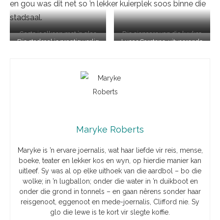
en gou was dit net so ’n lekker kuierplek soos binne die
stadsaal.
Gaste is elkeen met ’n glas
Die eienaars van die luukse
Die stadsaal is pragtig verlig
Lucas Carstens, uitvoerende
vonkelwyn in die
Majeka House Boetiekhotel
en ’n lig-en-beeldvertoning
sjef en Stephan Moolman,
ingangsportaal verwelkom.
en restaurant, Karine
gehou
sjef by Majeka House
Simon Smit van Louisvale
Dequeker en Lloyd van der
restaurant
Wynkelder, Suzaan Coetzee
Merwe, staan by wynmaker
van Nuiba Wyne en Danie
Ken Forrester van Ken
van Tonder van Lyngrove,
Forrester Wyne (middel)
beman vir ’n wyle die MCC
stalletjie
Maryke Roberts
Maryke is ’n ervare joernalis, wat haar liefde vir reis, mense,
boeke, teater en lekker kos en wyn, op hierdie manier kan
uitleef. Sy was al op elke uithoek van die aardbol – bo die
wolke; in ’n lugballon; onder die water in ’n duikboot en
onder die grond in tonnels – en gaan nêrens sonder haar
reisgenoot, eggenoot en mede-joernalis, Clifford nie. Sy
glo die lewe is te kort vir slegte koffie.