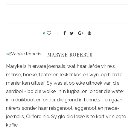
0
MARYKE ROBERTS
Maryke is ’n ervare joernalis, wat haar liefde vir reis,
mense, boeke, teater en lekker kos en wyn, op hierdie
manier kan uitleef. Sy was al op elke uithoek van die
aardbol - bo die wolke; in ’n lugballon; onder die water
in ’n duikboot en onder die grond in tonnels - en gaan
nêrens sonder haar reisgenoot, eggenoot en mede-
joernalis, Clifford nie. Sy glo die lewe is te kort vir slegte
koffie.