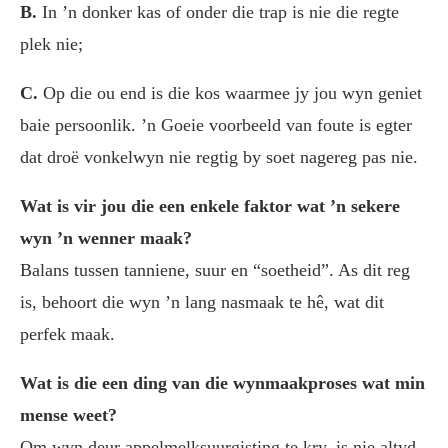
B.
In ’n donker kas of onder die trap is nie die regte
plek nie;
C.
Op die ou end is die kos waarmee jy jou wyn geniet
baie persoonlik. ’n Goeie voorbeeld van foute is egter
dat droë vonkelwyn nie regtig by soet nagereg pas nie.
Wat is vir jou die een enkele faktor wat ’n sekere
wyn ’n wenner maak?
Balans tussen tanniene, suur en “soetheid”. As dit reg
is, behoort die wyn ’n lang nasmaak te hê, wat dit
perfek maak.
Wat is die een ding van die wynmaakproses wat min
mense weet?
Om wyn deur appelmelksuurgisting te kry, is nie altyd