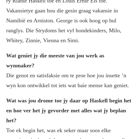
ry Rianie Haskell toe en Louis Ernie Els toe.
Vakansietye gaan hou die gesin graag vakansie in
Namibië en Arniston. George is ook hoog op hul
ranglys. Die Strydoms het vyf hondekinders, Milo,
Whitey, Zinnie, Vienna en Simi.
Wat geniet jy die meeste van jou werk as
wynmaker?
Die genot en satisfaksie om te proe hoe jou insette ’n
wyn kon ontwikkel tot iets wat baie mense kan geniet.
Wat was jou drome toe jy daar op Haskell begin het
en hoe ver het jy gevorder met alles wat jy beplan
het?
Toe ek begin het, was ek seker maar soos elke