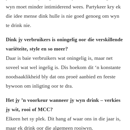
wyn moet minder intimiderend wees. Partykeer kry ek
die idee mense dink hulle is nie goed genoeg om wyn
te drink nie.
Dink jy verbruikers is oningelig oor die verskillende
variëteite, style en so meer?
Daar is baie verbruikers wat oningelig is, maar net
soveel wat wel ingelig is. Dis hoekom dit ‘n konstante
noodsaaklikheid bly dat ons proeë aanbied en feeste
bywoon om inligting oor te dra.
Het jy ’n voorkeur wanneer jy wyn drink – verkies
jy wit, rooi of MCC?
Elkeen het sy plek. Dit hang af waar ons in die jaar is,
maar ek drink oor die algemeen rooiwyn.