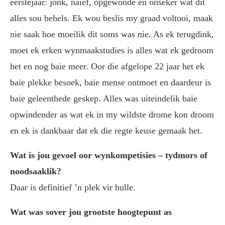
eerstejaar: jonk, naïef, opgewonde en onseker wat dit
alles sou behels. Ek wou beslis my graad voltooi, maak
nie saak hoe moeilik dit soms was nie. As ek terugdink,
moet ek erken wynmaakstudies is alles wat ek gedroom
het en nog baie meer. Oor die afgelope 22 jaar het ek
baie plekke besoek, baie mense ontmoet en daardeur is
baie geleenthede geskep. Alles was uiteindelik baie
opwindender as wat ek in my wildste drome kon droom
en ek is dankbaar dat ek die regte keuse gemaak het.
Wat is jou gevoel oor wynkompetisies – tydmors of
noodsaaklik?
Daar is definitief ’n plek vir hulle.
Wat was sover jou grootste hoogtepunt as