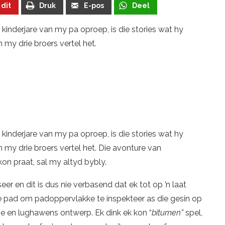
 dit
Druk
E-pos
Deel
 kinderjare van my pa oproep, is die stories wat hy
my drie broers vertel het.
 kinderjare van my pa oproep, is die stories wat hy
 my drie broers vertel het. Die avonture van
on praat, sal my altyd bybly.
iseer en dit is dus nie verbasend dat ek tot op ’n laat
ie pad om padoppervlakke te inspekteer as die gesin op
ie en lughawens ontwerp. Ek dink ek kon “
bitumen”
spel,