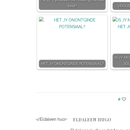
kind?
VROUE
IS JY M
HET JY ONONTGINDE POTENSIAAL?
JO
0
ELDALEEN HUGO