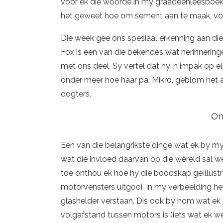
voor ek die woorde in my graadeenleesboek 
het geweet hoe om sement aan te maak, vo
Dié week gee ons spesiaal erkenning aan die r
Fox is een van die bekendes wat herinneringe
met ons deel. Sy vertel dat hy ’n impak op e
onder meer hoe haar pa, Mikro, geblom het a
dogters.
On
Een van die belangrikste dinge wat ek by my p
wat die invloed daarvan op die wêreld sal w
toe onthou ek hoe hy die boodskap geïllust
motorvensters uitgooi. In my verbeelding h
glashelder verstaan. Dis ook by hom wat ek
volgafstand tussen motors is (iets wat ek we