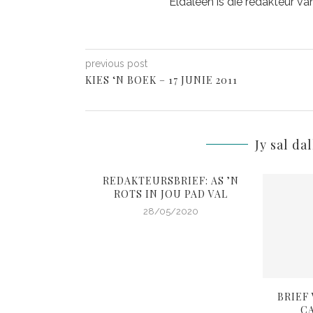
Eldaleen is die redakteur va
previous post
KIES ‘N BOEK – 17 JUNIE 2011
Jy sal da
REDAKTEURSBRIEF: AS ’N
ROTS IN JOU PAD VAL
28/05/2020
RIEF: DÍS WAT
BRIEF
GS MAAK OF
C