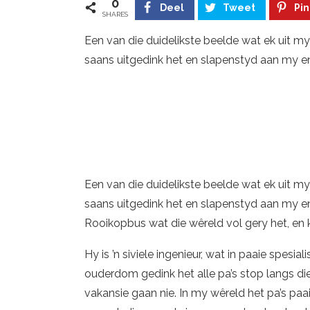
0
Deel
Tweet
Pin
SHARES
Een van die duidelikste beelde wat ek uit my
saans uitgedink het en slapenstyd aan my en 
Een van die duidelikste beelde wat ek uit my
saans uitgedink het en slapenstyd aan my en
Rooikopbus wat die wêreld vol gery het, en k
Hy is ’n siviele ingenieur, wat in paaie spesial
ouderdom gedink het alle pa’s stop langs d
vakansie gaan nie. In my wêreld het pa’s paa