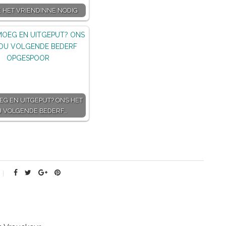
 HET VRIENDINNE NODIG
OEG EN UITGEPUT? ONS HET
U VOLGENDE BEDERF…