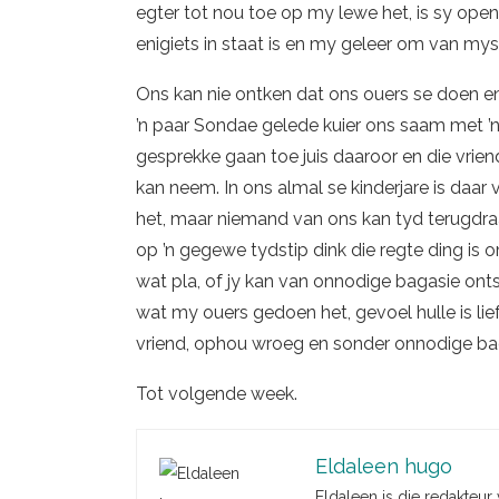
egter tot nou toe op my lewe het, is sy open
enigiets in staat is en my geleer om van mys
Ons kan nie ontken dat ons ouers se doen en 
’n paar Sondae gelede kuier ons saam met ’n
gesprekke gaan toe juis daaroor en die vrien
kan neem. In ons almal se kinderjare is daar
het, maar niemand van ons kan tyd terugdra
op ’n gegewe tydstip dink die regte ding is o
wat pla, of jy kan van onnodige bagasie onts
wat my ouers gedoen het, gevoel hulle is lief
vriend, ophou wroeg en sonder onnodige bag
Tot volgende week.
Eldaleen hugo
Eldaleen is die redakteur