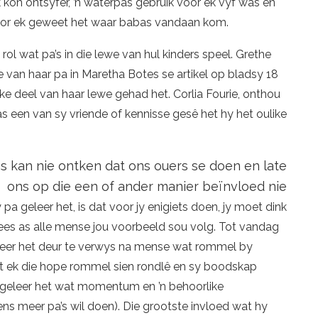
kon ontsyfer, ’n waterpas gebruik voor ek vyf was en
or ek geweet het waar babas vandaan kom.
ol wat pa’s in die lewe van hul kinders speel. Grethe
 van haar pa in Maretha Botes se artikel op bladsy 18
lke deel van haar lewe gehad het. Corlia Fourie, onthou
s een van sy vriende of kennisse gesê het hy het oulike
s kan nie ontken dat ons ouers se doen en late
ons op die een of ander manier beïnvloed nie
a geleer het, is dat voor jy enigiets doen, jy moet dink
ees as alle mense jou voorbeeld sou volg. Tot vandag
reer het deur te verwys na mense wat rommel by
et ek die hope rommel sien rondlê en sy boodskap
 geleer het wat momentum en ’n behoorlike
ns meer pa’s wil doen). Die grootste invloed wat hy