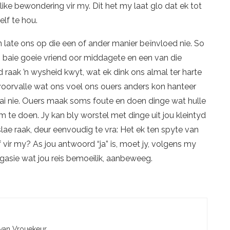
like bewondering vir my. Dit het my laat glo dat ek tot
elf te hou.
late ons op die een of ander ma­nier beïnvloed nie. So
 baie goeie vriend oor middagete en een van die
d raak ’n wysheid kwyt, wat ek dink ons almal ter harte
 voorvalle wat ons voel ons ouers anders kon hanteer
ai nie. Ouers maak soms foute en doen dinge wat hulle
m te doen. Jy kan bly worstel met dinge uit jou kleintyd
lae raak, deur eenvoudig te vra: Het ek ten spyte van
 vir my? As jou antwoord “ja” is, moet jy, volgens my
asie wat jou reis bemoeilik, aanbeweeg.
 van Vrouekeur.