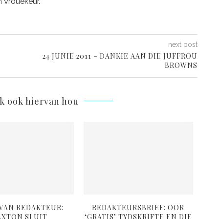
n Vrouekeur.
next post
24 JUNIE 2011 – DANKIE AAN DIE JUFFROU
BROWNS
lk ook hiervan hou
 VAN REDAKTEUR:
REDAKTEURSBRIEF: OOR
RED
AXTON SLUIT
‘GRATIS’ TYDSKRIFTE EN DIE
B