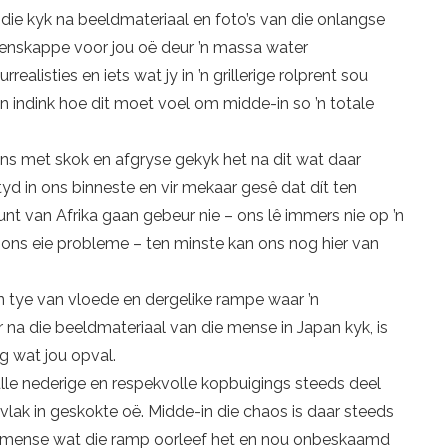
e kyk na beeldmateriaal en foto’s van die onlangse
enskappe voor jou oë deur ’n massa water
listies en iets wat jy in ’n grillerige rolprent sou
in indink hoe dit moet voel om midde-in so ’n totale
ons met skok en afgryse gekyk het na dit wat daar
yd in ons binneste en vir mekaar gesê dat dít ten
nt van Afrika gaan gebeur nie – ons lê immers nie op ’n
r ons eie probleme – ten minste kan ons nog hier van
 in tye van vloede en dergelike rampe waar ’n
na die beeldmateriaal van die mense in Japan kyk, is
g wat jou opval.
le nederige en respekvolle kopbui­gings steeds deel
e vlak in geskokte oë. Midde-in die chaos is daar steeds
van mense wat die ramp oorleef het en nou onbeskaamd