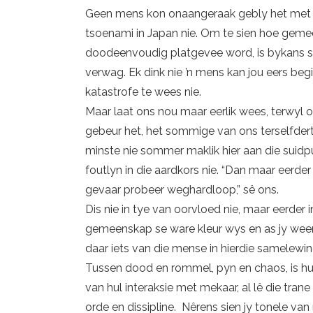
Geen mens kon onaangeraak gebly het met di
tsoenami in Japan nie. Om te sien hoe geme
doodeenvoudig platgevee word, is bykans surrea
verwag. Ek dink nie ’n mens kan jou eers beg
katastrofe te wees nie.
Maar laat ons nou maar eerlik wees, terwyl 
gebeur het, het sommige van ons terselfdert
minste nie sommer maklik hier aan die suidpu
foutlyn in die aardkors nie. “Dan maar eerde
gevaar probeer weghardloop,” sê ons.
Dis nie in tye van oorvloed nie, maar eerder
gemeenskap se ware kleur wys en as jy weer 
daar iets van die mense in hierdie samelewin
Tussen dood en rommel, pyn en chaos, is hul
van hul interaksie met mekaar, al lê die tran
orde en dissipline. Nêrens sien jy tonele 