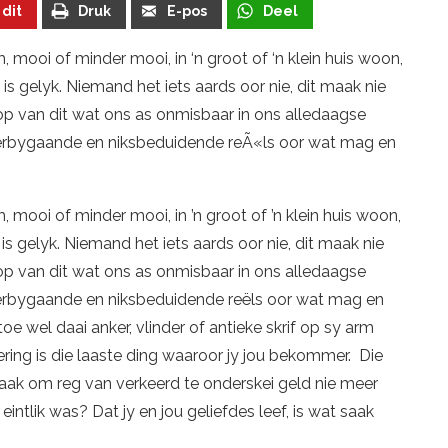
 dit
Druk
E-pos
Deel
 mooi of minder mooi, in ‘n groot of ‘n klein huis woon,
l is gelyk. Niemand het iets aards oor nie, dit maak nie
roop van dit wat ons as onmisbaar in ons alledaagse
 verbygaande en niksbeduidende reÃ«ls oor wat mag en
 mooi of minder mooi, in ’n groot of ’n klein huis woon,
l is gelyk. Niemand het iets aards oor nie, dit maak nie
roop van dit wat ons as onmisbaar in ons alledaagse
 verbygaande en niksbeduidende reëls oor wat mag en
oe wel daai anker, vlinder of antieke skrif op sy arm
jiering is die laaste ding waaroor jy jou bekommer. Die
aak om reg van verkeerd te onderskei geld nie meer
intlik was? Dat jy en jou geliefdes leef, is wat saak