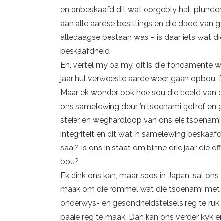
en onbeskaafd dit wat oorgebly het, plunder 
aan alle aardse besittings en die dood van gel
alledaagse bestaan was – is daar iets wat die
beskaafdheid.
En, vertel my pa my, dit is die fondamente 
jaar hul verwoeste aarde weer gaan opbou. 
Maar ek wonder ook hoe sou die beeld van ons
ons samelewing deur ’n tsoenami getref en 
steier en weghardloop van ons eie tsoenami
integriteit en dit wat ’n samelewing beskaa
saai? Is ons in staat om binne drie jaar die e
bou?
Ek dink ons kan, maar soos in Japan, sal on
maak om die rommel wat die tsoenami met h
onderwys- en gesondheidstelsels reg te ruk, ko
paaie reg te maak. Dan kan ons verder kyk en 