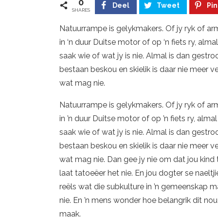
0
Deel
Tweet
Pin
SHARES
Natuurrampe is gelykmakers. Of jy ryk of arm,
in ‘n duur Duitse motor of op ‘n fiets ry, alma
saak wie of wat jy is nie. Almal is dan gest
bestaan beskou en skielik is daar nie meer
wat mag nie.
Natuurrampe is gelykmakers. Of jy ryk of arm,
in ’n duur Duitse motor of op ’n fiets ry, alma
saak wie of wat jy is nie. Almal is dan gest
bestaan beskou en skielik is daar nie meer
wat mag nie. Dan gee jy nie om dat jou kind t
laat tatoeëer het nie. En jou dogter se naelt
reëls wat die subkulture in ’n gemeenskap m
nie. En ’n mens wonder hoe belangrik dit nou e
maak.