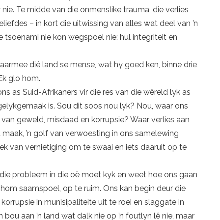
nie. Te midde van die onmenslike trauma, die verlies
iefdes – in kort die uitwissing van alles wat deel van ’n
 tsoenami nie kon weg­spoel nie: hul integriteit en
waarmee dié land se mense, wat hy goed ken, binne drie
Ek glo hom.
 as Suid-Afrikaners vir die res van die wêreld lyk as
gelykgemaak is. Sou dit soos nou lyk? Nou, waar ons
 van geweld, misdaad en korrupsie? Waar verlies aan
fd maak, ’n golf van verwoesting in ons samelewing
ffek van vernietiging om te swaai en iets daaruit op te
s die probleem in die oë moet kyk en weet hoe ons gaan
om saamspoel, op te ruim. Ons kan begin deur die
rrupsie in munisipaliteite uit te roei en slaggate in
bou aan ’n land wat dalk nie op ’n foutlyn lê nie, maar