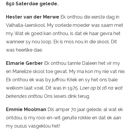
650 Saterdae gelede.
Hester van der Merwe
Ek onthou die eerste dag in
Valhalla-laerskool. My oorlede moeder was saam met
my. Wat ek goed kan onthou, is dat ek haar gevra het
wanneer sy nou loop. Ek is mos nou in die skool. Dit
was heerlike dae.
Elmarie Gerber
Ek onthou tannie Daleen het vir my
en Marielize skool toe gevat. My ma kon my nie vat nie.
Ek onthou ek was by juffrou Kriek en sy het ons baie
welkom laat voel. Dit was in 1975.
Loer op bl 16 na wat
bekendes onthou
Ons lesers dink terug
Emmie Moolman
Dis amper 70 jaar gelede, al wat ek
ontdou, is my rooi-en-wit geruite rokkie en dat ek aan
my ousus vasgeklou het!