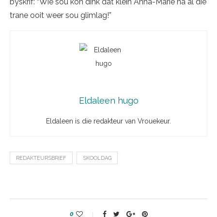
byskrif: “Wie sou kon dink dat klein Anna-Marie ná al die
trane ooit weer sou glimlag!”
Eldaleen hugo
Eldaleen is die redakteur van Vrouekeur.
REDAKTEURSBRIEF
SKOOLDAG
0