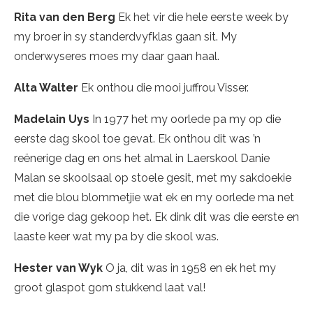
Rita van den Berg
Ek het vir die hele eerste week by
my broer in sy standerdvyfklas gaan sit. My
onderwyseres moes my daar gaan haal.
Alta Walter
Ek onthou die mooi juffrou Visser.
Madelain Uys
In 1977 het my oorlede pa my op die
eerste dag skool toe gevat. Ek onthou dit was ’n
reënerige dag en ons het almal in Laerskool Danie
Malan se skoolsaal op stoele gesit, met my sakdoekie
met die blou blommetjie wat ek en my oorlede ma net
die vorige dag gekoop het. Ek dink dit was die eerste en
laaste keer wat my pa by die skool was.
Hester van Wyk
O ja, dit was in 1958 en ek het my
groot glaspot gom stukkend laat val!