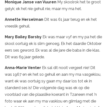
Monique Janse van Vuuren
My skoolrok het te groot
gelyk; ek het nie gehuil nie, maar my ma het.
Annette Herselman
Dit was 61 jaar terug en ek het
vreeslik gehuil.
Mary Bailey Barsby
Ek was maar vyf en my pa het die
skool oortuig ek is slim genoeg. Ek het daardie Oktober
eers ses geword. Ek was al die jare die baba in die klas.
Dit was 69 jaar gelede.
Anna-Marie Venter
Ek sal dit nooit vergeet nie! Dit
was 1967 en ek het so gehuil en aan my ma vasgeklou,
want ek was oortuig sy gaan my daar los tot ek in
standerd ses is! Die volgende dag was ek op die
voorblad van die plaaslike koerant in Tzaneen met ’n
foto waar ek aan my ma vasklou en glimlag met die