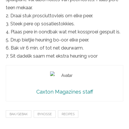
teen mekaar.
2. Draai stuk prosciuttovleis om elke peer.
3. Steek pere op sosatiestokkies.
4. Plaas pere in oondbak wat met kossproei gespuit is.
5. Drup bietjie heuning bo-oor elke peer.
6. Bak vir 6 min. of tot net deurwarm.
7. Sit dadelik saam met ekstra heuning voor
Caxton Magazines staff
BAK/GEBAK
BYKOSSE
RECIPES