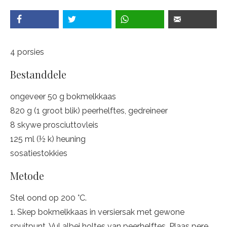
4 porsies
Bestanddele
ongeveer 50 g bokmelkkaas
820 g (1 groot blik) peerhelftes, gedreineer
8 skywe prosciuttovleis
125 ml (½ k) heuning
sosatiestokkies
Metode
Stel oond op 200 °C.
1. Skep bokmelkkaas in versiersak met gewone
spuitpunt. Vul albei holtes van peerhelftes. Plaas pere