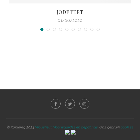
JODETERT
01/06/2020
© Kopiereg 2023
Vrouekeur
.
Voorwaardes en bepalings.
Ons gebruik
cookies