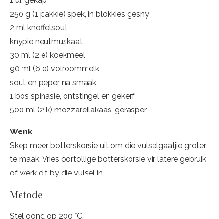
1 ui, gekap
250 g (1 pakkie) spek, in blokkies gesny
2 ml knoffelsout
knypie neutmuskaat
30 ml (2 e) koekmeel
90 ml (6 e) volroommelk
sout en peper na smaak
1 bos spinasie, ontstingel en gekerf
500 ml (2 k) mozzarellakaas, gerasper
Wenk
Skep meer botterskorsie uit om die vulselgaatjie groter
te maak. Vries oortollige botterskorsie vir latere gebruik
of werk dit by die vulsel in
Metode
Stel oond op 200 °C.