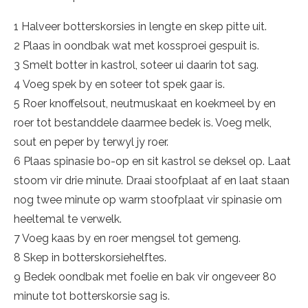
1 Halveer botterskorsies in lengte en skep pitte uit.
2 Plaas in oondbak wat met kossproei gespuit is.
3 Smelt botter in kastrol, soteer ui daarin tot sag.
4 Voeg spek by en soteer tot spek gaar is.
5 Roer knoffelsout, neutmuskaat en koekmeel by en
roer tot bestanddele daarmee bedek is. Voeg melk,
sout en peper by terwyl jy roer.
6 Plaas spinasie bo-op en sit kastrol se deksel op. Laat
stoom vir drie minute. Draai stoofplaat af en laat staan
nog twee minute op warm stoofplaat vir spinasie om
heeltemal te verwelk.
7 Voeg kaas by en roer mengsel tot gemeng.
8 Skep in botterskorsiehelftes.
9 Bedek oondbak met foelie en bak vir ongeveer 80
minute tot botterskorsie sag is.