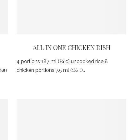
ALL IN ONE CHICKEN DISH
4 portions 187 ml (¾ c) uncooked rice 8
han
chicken portions 7.5 ml (1½ t)…