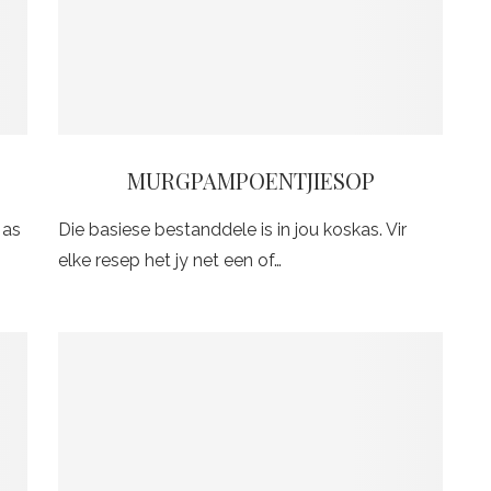
MURGPAMPOENTJIESOP
 as
Die basiese bestanddele is in jou koskas. Vir
elke resep het jy net een of…