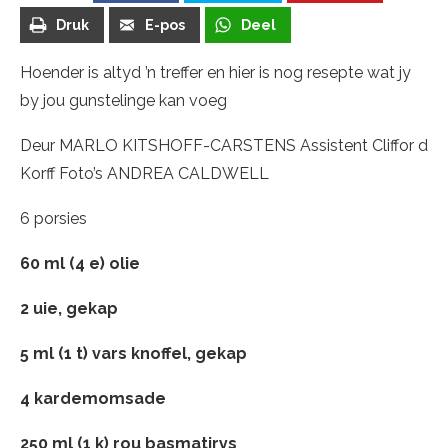
Druk
E-pos
Deel
Hoender is altyd ’n treffer en hier is nog resepte wat jy
by jou gunstelinge kan voeg
Deur MARLO KITSHOFF-CARSTENS Assistent Cliffor d
Korff Foto’s ANDREA CALDWELL
6 porsies
60 ml (4 e) olie
2 uie, gekap
5 ml (1 t) vars knoffel, gekap
4 kardemomsade
250 ml (1 k) rou basmatirys