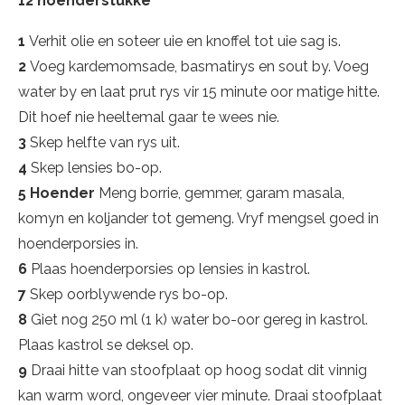
12 hoenderstukke
1
Verhit olie en soteer uie en knoffel tot uie sag is.
2
Voeg kardemomsade, basmatirys en sout by. Voeg
water by en laat prut rys vir 15 minute oor matige hitte.
Dit hoef nie heeltemal gaar te wees nie.
3
Skep helfte van rys uit.
4
Skep lensies bo-op.
5 Hoender
Meng borrie, gemmer, garam masala,
komyn en koljander tot gemeng. Vryf mengsel goed in
hoenderporsies in.
6
Plaas hoenderporsies op lensies in kastrol.
7
Skep oorblywende rys bo-op.
8
Giet nog 250 ml (1 k) water bo-oor gereg in kastrol.
Plaas kastrol se deksel op.
9
Draai hitte van stoofplaat op hoog sodat dit vinnig
kan warm word, ongeveer vier minute. Draai stoofplaat