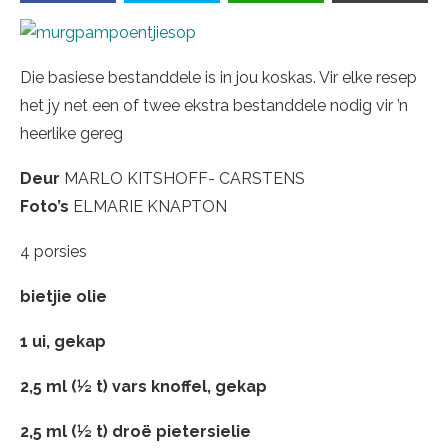
Die basiese bestanddele is in jou koskas. Vir elke resep
het jy net een of twee ekstra bestanddele nodig vir ’n
heerlike gereg
Deur
MARLO KITSHOFF- CARSTENS
Foto’s
ELMARIE KNAPTON
4 porsies
bietjie olie
1 ui, gekap
2,5 ml (½ t) vars knoffel, gekap
2,5 ml (½ t) droë pietersielie