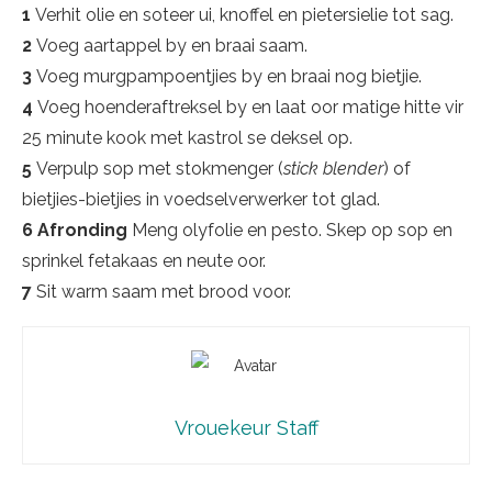
1
Verhit olie en soteer ui, knoffel en pietersielie tot sag.
2
Voeg aartappel by en braai saam.
3
Voeg murgpampoentjies by en braai nog bietjie.
4
Voeg hoenderaftreksel by en laat oor matige hitte vir
25 minute kook met kastrol se deksel op.
5
Verpulp sop met stokmenger (
stick blender
) of
bietjies-bietjies in voedselverwerker tot glad.
6 Afronding
Meng olyfolie en pesto. Skep op sop en
sprinkel fetakaas en neute oor.
7
Sit warm saam met brood voor.
Vrouekeur Staff