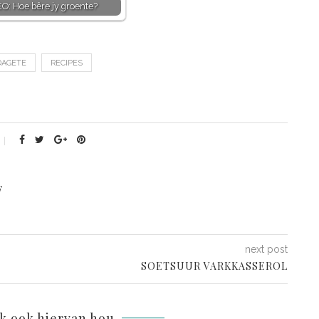
O: Hoe bêre jy groente?
DAGETE
RECIPES
F
next post
SOETSUUR VARKKASSEROL
lk ook hiervan hou