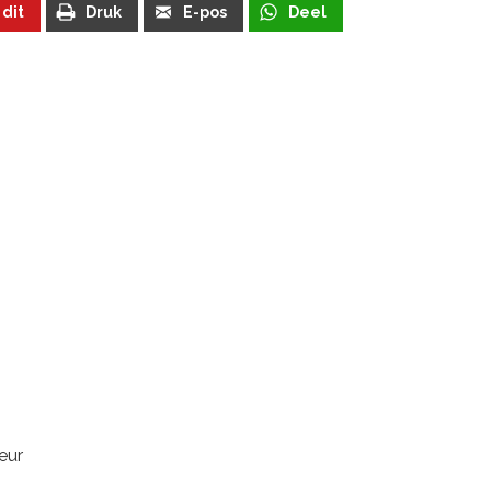
 dit
Druk
E-pos
Deel
eur