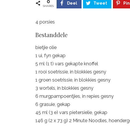
0
Deel
Tweet
Pin
SHARES
4 porsies
Bestanddele
bietjie olie
1 ui, fyn gekap
5 ml (1 t) vars gekapte knoffel
1 rooi soetrissie, in blokkies gesny
1 groen soetrissie, in blokkies gesny
3 wortels, in blokkies gesny
6 murgpampoentjies, in repies gesny
6 grasuie, gekap
45 ml (3 e) vars pietersielie, gekap
146 g (2 x 73 g) 2 Minute Noodles, hoenderg