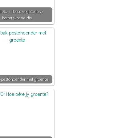
i Schultz se vegetariese
botterskorsie-dis
pestohoender met groente