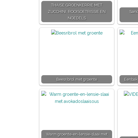
THAISE GROENKERRIE MET
ZUCCHINI, ROOISOETRISSIE EN
Sand
NOEDELS
Beesribrol met groente
Eenbak-
Warm groente-en-lensie-slaai met