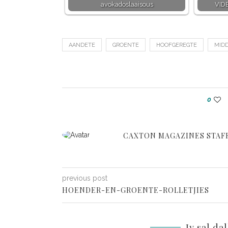
avokadoslaaisous
VIDE
AANDETE
GROENTE
HOOFGEREGTE
MID
0
CAXTON MAGAZINES STAF
previous post
HOENDER-EN-GROENTE-ROLLETJIES
Jy sal da