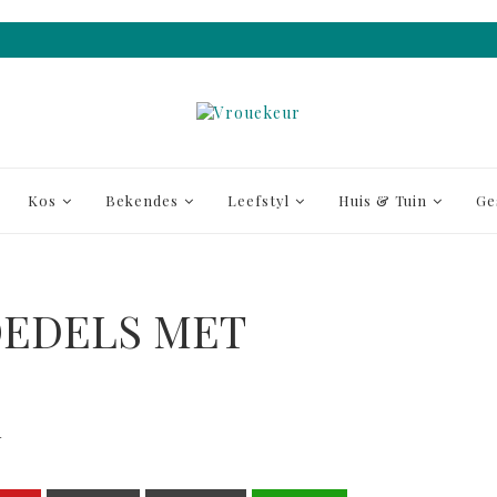
Kos
Bekendes
Leefstyl
Huis & Tuin
Ge
OEDELS MET
4