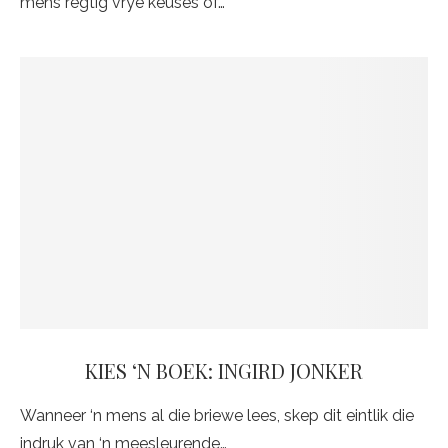
mens regtig vrye keuses of…
KIES ‘N BOEK: INGIRD JONKER
Wanneer ‘n mens al die briewe lees, skep dit eintlik die
indruk van ‘n meesleurende…