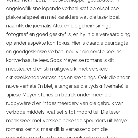
ongelooflik snellopende verhaal wat op eksotiese
plekke afspeel en met karakters wat die leser boei,
naamlik die joernalis Alex en die geheimsinnige
fotograaf en goed geskryf is, en hy in die vervaardiging
op ander aspekte kon fokus. Hier is daardie deurdagte
en goedgeskrewe verhaal nou vir die eerste keer as
kortverhaal te lees. Soos Meyer se romans is dit
meesleurend en slim uitgewerk, met verskeie
skrikwekkende verrassings en wendings. Ook die ander
nuwe verhale (‘n bietjie langer as die tydskrifverhale) is
tipiese Meyer-stories en betrek onder meer die
rugbywêreld en ‘ntoesmeerdery van die gebruik van
verbode middels, wat selfs tot moord lei! Die leser
maak weer met verskeie bekende speurders uit Meyer-
romans kennis, maar dit is verrassend om die
romantiese verhale te lees en ook enkele verhale