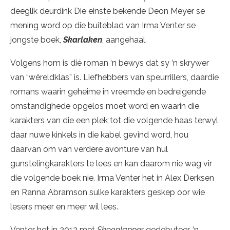
deeglik deurdink Die einste bekende Deon Meyer se
mening word op die buiteblad van Irma Venter se
jongste boek,
Skarlaken
, aangehaal.
Volgens hom is dié roman ‘n bewys dat sy ‘n skrywer
van “wêreldklas” is. Liefhebbers van speurrillers, daardie
romans waarin geheime in vreemde en bedreigende
omstandighede opgelos moet word en waarin die
karakters van die een plek tot die volgende haas terwyl
daar nuwe kinkels in die kabel gevind word, hou
daarvan om van verdere avonture van hul
gunstelingkarakters te lees en kan daarom nie wag vir
die volgende boek nie. Irma Venter het in Alex Derksen
en Ranna Abramson sulke karakters geskep oor wie
lesers meer en meer wil lees.
Venter het in 2012 met
Skoenlappe
r gedebuteer, ‘n