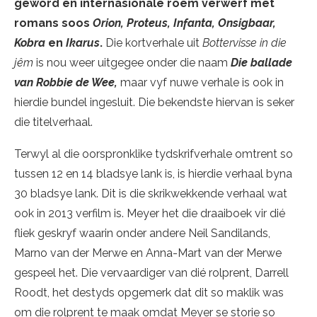
geword en internasionale roem verwerf met
romans soos
Orion, Proteus, Infanta, Onsigbaar,
Kobra
en
Ikarus
.
Die kortverhale uit
Bottervisse in die
jêm
is nou weer uitgegee onder die naam
Die ballade
van Robbie de Wee,
maar vyf nuwe verhale is ook in
hierdie bundel ingesluit. Die bekendste hiervan is seker
die titelverhaal.
Terwyl al die oorspronklike tydskrifverhale omtrent so
tussen 12 en 14 bladsye lank is, is hierdie verhaal byna
30 bladsye lank. Dit is die skrikwekkende verhaal wat
ook in 2013 verfilm is. Meyer het die draaiboek vir dié
fliek geskryf waarin onder andere Neil Sandilands,
Marno van der Merwe en Anna-Mart van der Merwe
gespeel het. Die vervaardiger van dié rolprent, Darrell
Roodt, het destyds opgemerk dat dit so maklik was
om die rolprent te maak omdat Meyer se storie so