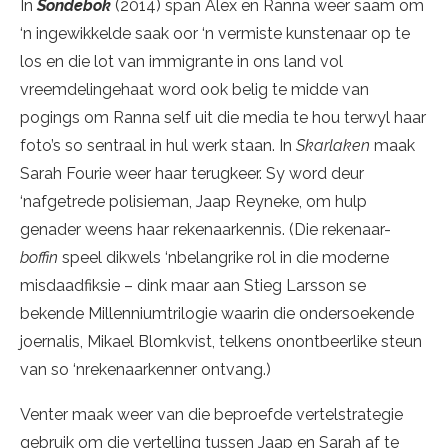
In
Sondebok
(2014) span Alex en Ranna weer saam om
‘n ingewikkelde saak oor ‘n vermiste kunstenaar op te
los en die lot van immigrante in ons land vol
vreemdelingehaat word ook belig te midde van
pogings om Ranna self uit die media te hou terwyl haar
foto’s so sentraal in hul werk staan. In
Skarlaken
maak
Sarah Fourie weer haar terugkeer. Sy word deur
‘nafgetrede polisieman, Jaap Reyneke, om hulp
genader weens haar rekenaarkennis. (Die rekenaar-
boffin
speel dikwels ‘nbelangrike rol in die moderne
misdaadfiksie – dink maar aan Stieg Larsson se
bekende Millenniumtrilogie waarin die ondersoekende
joernalis, Mikael Blomkvist, telkens onontbeerlike steun
van so ‘nrekenaarkenner ontvang.)
Venter maak weer van die beproefde vertelstrategie
gebruik om die vertelling tussen Jaap en Sarah af te