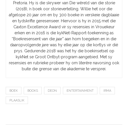
Pretoria. Hy is die skrywer van Die wêreld van die storie
(2018), ŉ boek oor storievertelling. Willie het oor die
afgelope 20 jaar om en by 300 boeke in verskeie dagblaaie
en tydskrifte geresenseer. Hiervoor is hy in 2015 met die
Caxton Excellence Award vir sy resensies in Vrouekeur
erken en in 2016 is die kykNet-Rapport-toekenning as
“Boekresensent van die jaar” aan hom toegeken en in die
daaropvolgende jare was hy elke jaar op die kortlys vir dié
prys. Gedurende 2018 was het hy die boekinsetsel op
kykNet se Groot Ontbyt-program aangebied. Met sy
resensies en rubrieke probeer hy om literêre navorsing ook
buite die grense van die akademie te versprei.
BOEK
BOOKS
DEON
ENTERTAINMENT
IRMA
PLAASLIK