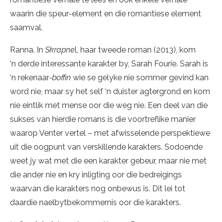
waarin die speur-element en die romantiese element
saamval.
Ranna. In
Skrapne
l, haar tweede roman (2013), kom
‘n derde interessante karakter by, Sarah Fourie. Sarah is
‘n rekenaar
-boffin
wie se gelyke nie sommer gevind kan
word nie, maar sy het self ‘n duister agtergrond en kom
nie eintlik met mense oor die weg nie. Een deel van die
sukses van hierdie romans is die voortreflike manier
waarop Venter vertel – met afwisselende perspektiewe
uit die oogpunt van verskillende karakters. Sodoende
weet jy wat met die een karakter gebeur, maar nie met
die ander nie en kry inligting oor die bedreigings
waarvan die karakters nog onbewus is. Dit lei tot
daardie naelbytbekommernis oor die karakters.