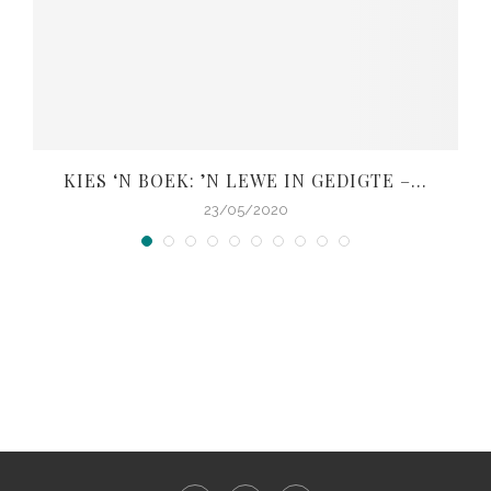
KIES ‘N BOEK: ’N LEWE IN GEDIGTE –...
V
23/05/2020