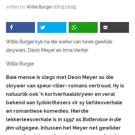
written by
Willie Burger
07/12/2015
Willie Burger kyk na die werke van twee gewilde
skrywers, Deon Meyer en Irma Venter
Willie Burger
B
aie mense is slegs met Deon Meyer as die
skrywer van speur-riller- romans vertroud. Hy is
natuurlik ook ‘n kortverhaalskrywer en veral
bekend aan tydskriflesers vir sy liefdesverhale
en romantiese komedies. Hierdie
lekkerleesverhale is in 1997 as
Bottervisse in die
jêm
uitgegee. Intussen het Meyer net gewilder