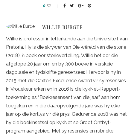
0
WILLIE BURGER
Willie is professor in letterkunde aan die Universiteit van
Pretoria. Hy is die skrywer van Die wêreld van die storie
(2018), ŉ boek oor storievertelling. Willie het oor die
afgelope 20 jaar om en by 300 boeke in verskeie
dagblaaie en tydskrifte geresenseer. Hiervoor is hy in
2015 met die Caxton Excellence Award vir sy resensies
in Vrouekeur erken en in 2016 is die kykNet-Rapport-
toekenning as “Boekresensent van die jaar” aan hom
toegeken en in die daaropvolgende jare was hy elke
jaar op die kortlys vir dié prys. Gedurende 2018 was het
hy die boekinsetsel op kykNet se Groot Ontbyt-
program aangebied. Met sy resensies en rubrieke