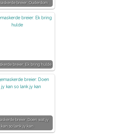
maskerde breier: Ouderdom
kerde breier: Ek bring hulde
askerde breier: Doen wat jy
kan so lank jy kan