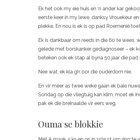
Ek het ook my eie huis en ‘n ander kar gekoop
eerste keer in my lewe, danksy Vrouekeur en
plekke. En nou is ek is op pad Roemenië toe!
Ek is dankbaar om reeds in die 60 te wees, w
gelede met borskanker gediagnoseer – ek kon
beteken ook ek stap al byna 50 jaar die pad
Nee wat, ek kla g’n oor die ouderdom nie.
En vir meer as twee weke gaan ek baie nuwe d
Sondag op die vliegtuig kan klim, moet ek i
pak ek die breinaalde vir eers weg.
Ouma se blokkie
Met A maak 4 ks en gs in 1ste st om ring te v