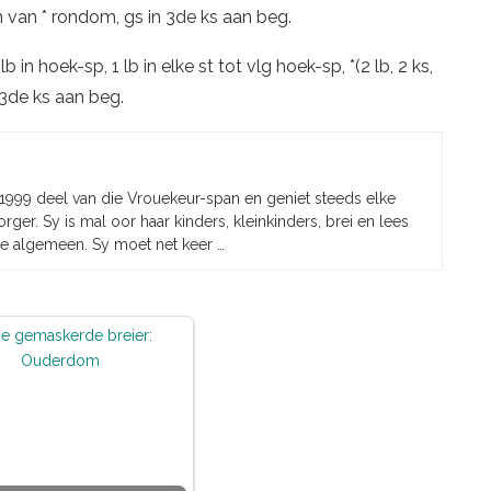
erh van * rondom, gs in 3de ks aan beg.
lb in hoek-sp, 1 lb in elke st tot vlg hoek-sp, *(2 lb, 2 ks,
n 3de ks aan beg.
 1999 deel van die Vrouekeur-span en geniet steeds elke
rger. Sy is mal oor haar kinders, kleinkinders, brei en lees
e algemeen. Sy moet net keer …