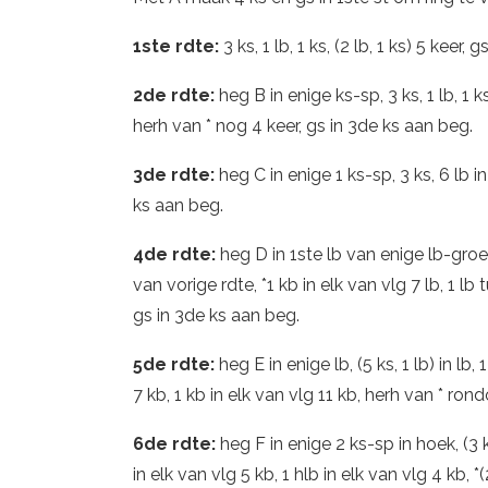
1ste rdte:
3 ks, 1 lb, 1 ks, (2 lb, 1 ks) 5 keer,
2de rdte:
heg B in enige ks-sp, 3 ks, 1 lb, 1 ks, 
herh van * nog 4 keer, gs in 3de ks aan beg.
3de rdte:
heg C in enige 1 ks-sp, 3 ks, 6 lb in
ks aan beg.
4de rdte:
heg D in 1ste lb van enige lb-groep
van vorige rdte, *1 kb in elk van vlg 7 lb, 1 
gs in 3de ks aan beg.
5de rdte:
heg E in enige lb, (5 ks, 1 lb) in lb, 
7 kb, 1 kb in elk van vlg 11 kb, herh van * ro
6de rdte:
heg F in enige 2 ks-sp in hoek, (3 ks,
in elk van vlg 5 kb, 1 hlb in elk van vlg 4 kb, *(2