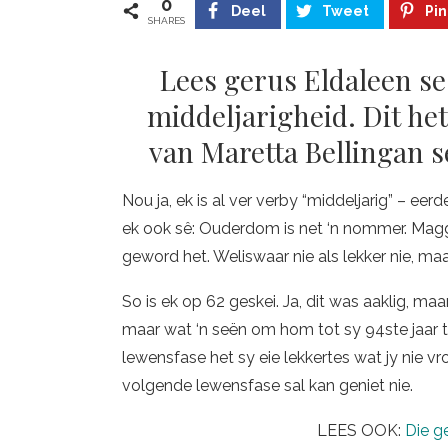
0
Deel
Tweet
Pin
SHARES
Lees gerus Eldaleen se 
middeljarigheid. Dit he
van Maretta Bellingan se
Nou ja, ek is al ver verby “middeljarig” – eer
ek ook sê: Ouderdom is net ‘n nommer. Magg
geword het. Weliswaar nie als lekker nie, maar
So is ek op 62 geskei. Ja, dit was aaklig, maa
maar wat ‘n seën om hom tot sy 94ste jaar t
lewensfase het sy eie lekkertes wat jy nie vr
volgende lewensfase sal kan geniet nie.
LEES OOK:
Die g