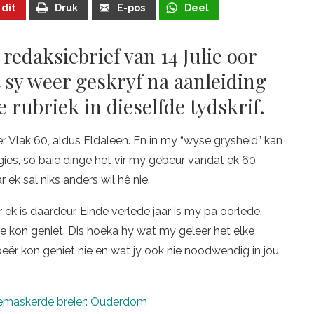
 dit
Druk
E-pos
Deel
redaksiebrief van 14 Julie oor
t sy weer geskryf na aanleiding
 rubriek in dieselfde tydskrif.
der Vlak 60, aldus Eldaleen. En in my “wyse grysheid” kan
ies, so baie dinge het vir my gebeur vandat ek 60
 ek sal niks anders wil hê nie.
r ek is daardeur. Einde verlede jaar is my pa oorlede,
e kon geniet. Dis hoeka hy wat my geleer het elke
oeër kon geniet nie en wat jy ook nie noodwendig in jou
emaskerde breier: Ouderdom