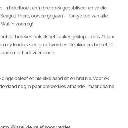
, ‘n hekelboek en ‘n breiboek gepubliseer en vir die
 Seagull Toere, oorsee gegaan – Turkye toe van alle
 Wat ‘n voorreg!
ant dit beteken ook ek het kanker geklop – ek is 21 jaar
 my kinders sien grootword en kleinkinders beleef. Dit
 saam met hartsvriendinne.
inge beleef en nie elke aand sit en brei nie. Voor ek
nderdaad nog ‘n paar breiwerkies afhandel, maar daarna
orm. Wissel kleure af soos verkies.