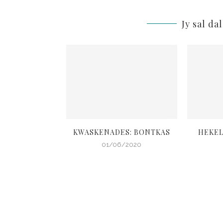
Jy sal da
 TUISBLYGIDS 5
KWASKENADES: BONTKAS
HEKEL
4/2020
01/06/2020