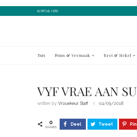
KONTAK ONS
Tuis
Nuus & Vermaak
Brei & Hekel
VYF VRAE AAN S
written by
Vrouekeur Staff
04/09/2018
0
Deel
Tweet
Pin
SHARES