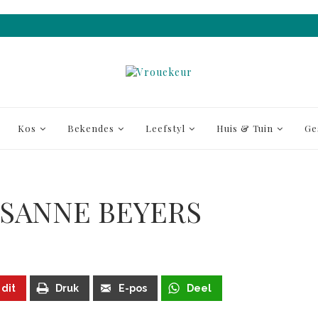
Kos
Bekendes
Leefstyl
Huis & Tuin
Ge
USANNE BEYERS
 dit
Druk
E-pos
Deel