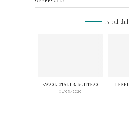
ONVERVULD?
Jy sal da
OPTRUI EN MUS
KWASKENADES: BONTKAS
HEKEL
 DOGTER
01/06/2020
4/2020