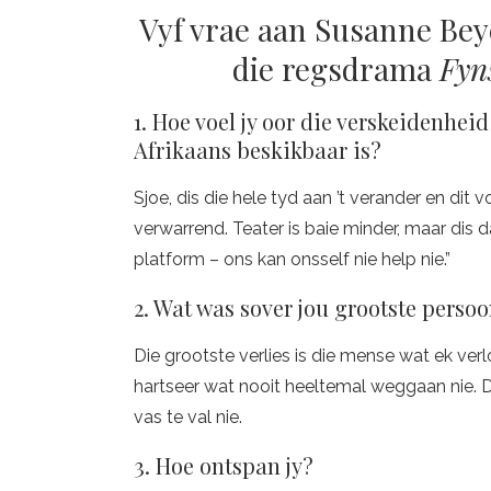
Vyf vrae aan Susanne Beye
die regsdrama
Fyn
1. Hoe voel jy oor die verskeidenheid
Afrikaans beskikbaar is?
Sjoe, dis die hele tyd aan ’t verander en dit v
verwarrend. Teater is baie minder, maar dis 
platform – ons kan onsself nie help nie.”
2. Wat was sover jou grootste perso
Die grootste verlies is die mense wat ek verl
hartseer wat nooit heeltemal weggaan nie. Die
vas te val nie.
3. Hoe ontspan jy?