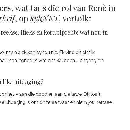
rs, wat tans die rol van Renè in
skrif
, op
kykNET
, vertolk:
 reekse, flieks en kortrolprente wat nou in
oel my nie ek kan byhou nie. Ek vind dit eintlik
daar. Maar toneel is wat ons wil doen – ongeag die
onlike uitdaging?
oor het – aan die dood en aan die lewe. Dit los ’n
 uitdaging is om dit te aanvaar en nie in jou hartseer