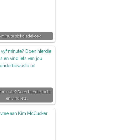
-minute sjokoladekoek
yf minute? Doen hierdie toets
en vind iets…