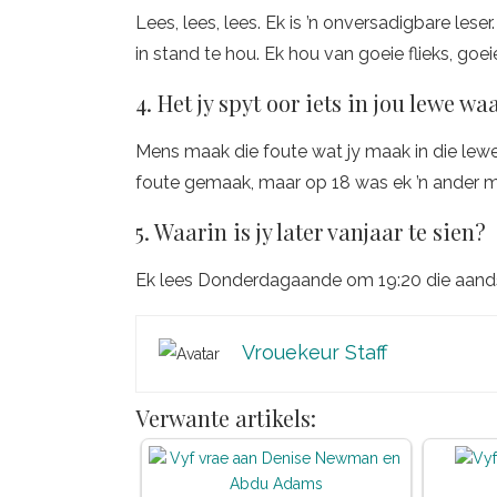
Lees, lees, lees. Ek is ’n onversadigbare le
in stand te hou. Ek hou van goeie flieks, goe
4. Het jy spyt oor iets in jou lewe waa
Mens maak die foute wat jy maak in die lewen
foute gemaak, maar op 18 was ek ’n ander m
5. Waarin is jy later vanjaar te sien?
Ek lees Donderdagaande om 19:20 die aand
Vrouekeur Staff
Verwante artikels: