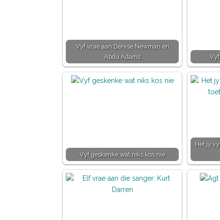
Vyf vrae aan Denise Newman en
Abdu Adams
Vyf
Het jy v
Vyf geskenke wat niks kos nie