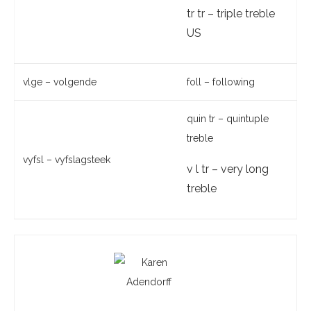
tr tr – triple treble
US
vlge – volgende
foll – following
quin tr – quintuple
treble
vyfsl – vyfslagsteek
v l tr – very long
treble