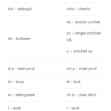
k(s) – ketting(s)
ch(s) – chain(s)
dc – double crochet
sc – single crochet
kb – kortbeen
US
c – crochet us
kl p – klein picot
sm p – small picot
kn – knop
kt – knot
ks – kettingsteek
ch st – chain stitch
l – laset
l – lacet