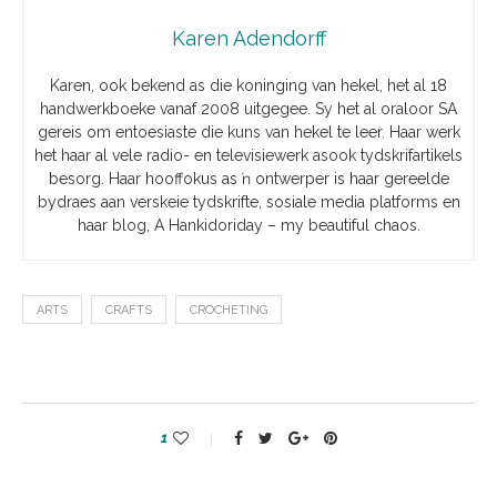
Karen Adendorff
Karen, ook bekend as die koninging van hekel, het al 18
handwerkboeke vanaf 2008 uitgegee. Sy het al oraloor SA
gereis om entoesiaste die kuns van hekel te leer. Haar werk
het haar al vele radio- en televisiewerk asook tydskrifartikels
besorg. Haar hooffokus as ŉ ontwerper is haar gereelde
bydraes aan verskeie tydskrifte, sosiale media platforms en
haar blog, A Hankidoriday – my beautiful chaos.
ARTS
CRAFTS
CROCHETING
1