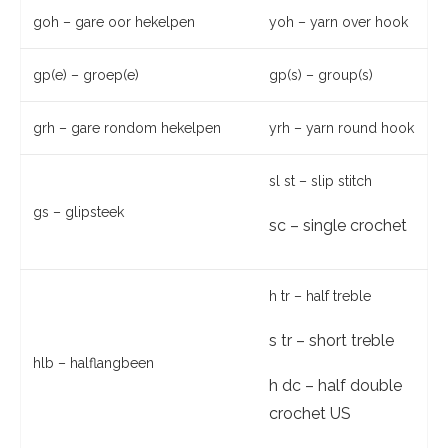
goh – gare oor hekelpen
yoh – yarn over hook
gp(e) – groep(e)
gp(s) – group(s)
grh – gare rondom hekelpen
yrh – yarn round hook
sl st – slip stitch
gs – glipsteek
sc – single crochet
h tr – half treble
s tr – short treble
hlb – halflangbeen
h dc – half double
crochet US