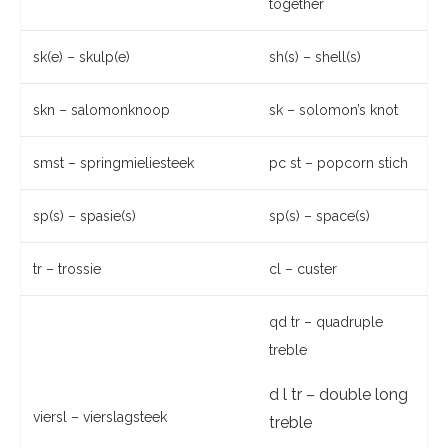
together
sk(e) – skulp(e)
sh(s) – shell(s)
skn – salomonknoop
sk – solomon’s knot
smst – springmieliesteek
pc st – popcorn stich
sp(s) – spasie(s)
sp(s) – space(s)
tr – trossie
cl – custer
qd tr – quadruple
treble
d l tr – double long
viersl – vierslagsteek
treble