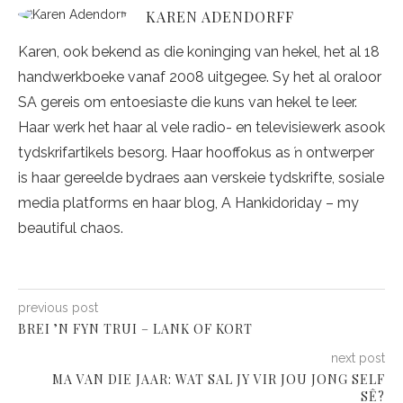
KAREN ADENDORFF
Karen, ook bekend as die koninging van hekel, het al 18
handwerkboeke vanaf 2008 uitgegee. Sy het al oraloor
SA gereis om entoesiaste die kuns van hekel te leer.
Haar werk het haar al vele radio- en televisiewerk asook
tydskrifartikels besorg. Haar hooffokus as ŉ ontwerper
is haar gereelde bydraes aan verskeie tydskrifte, sosiale
media platforms en haar blog, A Hankidoriday – my
beautiful chaos.
previous post
BREI ’N FYN TRUI – LANK OF KORT
next post
MA VAN DIE JAAR: WAT SAL JY VIR JOU JONG SELF
SÊ?