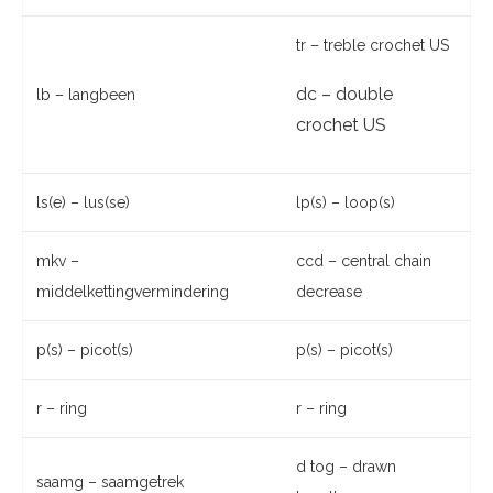
tr – treble crochet US
dc – double
lb – langbeen
crochet US
ls(e) – lus(se)
lp(s) – loop(s)
mkv –
ccd – central chain
middelkettingvermindering
decrease
p(s) – picot(s)
p(s) – picot(s)
r – ring
r – ring
d tog – drawn
saamg – saamgetrek