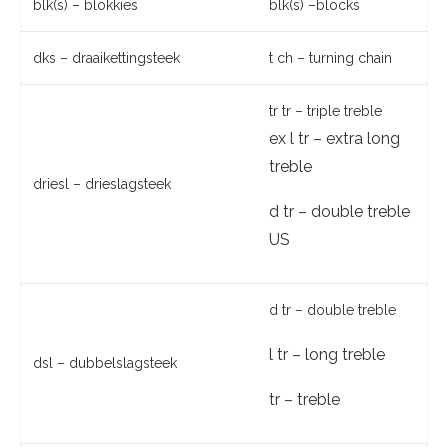
blk(s) – blokkies
blk(s) –blocks
dks – draaikettingsteek
t ch – turning chain
tr tr – triple treble
ex l tr – extra long
treble
driesl – drieslagsteek
d tr – double treble
US
d tr – double treble
l tr – long treble
dsl – dubbelslagsteek
tr – treble