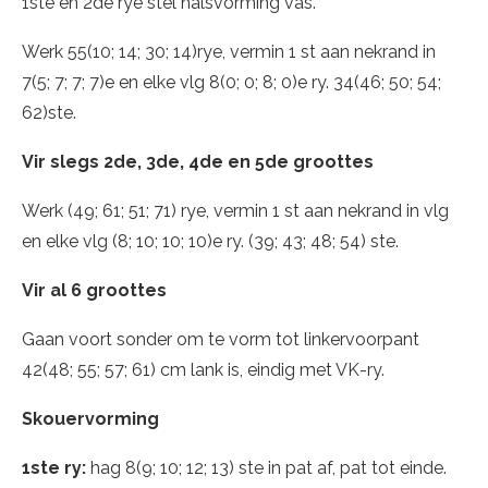
1ste en 2de rye stel halsvorming vas.
Werk 55(10; 14; 30; 14)rye, vermin 1 st aan nekrand in
7(5; 7; 7; 7)e en elke vlg 8(0; 0; 8; 0)e ry. 34(46; 50; 54;
62)ste.
Vir slegs 2de, 3de, 4de en 5de groottes
Werk (49; 61; 51; 71) rye, vermin 1 st aan nekrand in vlg
en elke vlg (8; 10; 10; 10)e ry. (39; 43; 48; 54) ste.
Vir al 6 groottes
Gaan voort sonder om te vorm tot linkervoorpant
42(48; 55; 57; 61) cm lank is, eindig met VK-ry.
Skouervorming
1ste ry:
hag 8(9; 10; 12; 13) ste in pat af, pat tot einde.