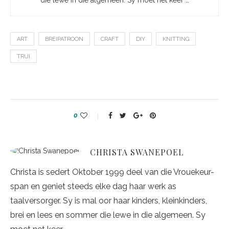
die lewe in die algemeen. Sy moet net keer …
ART
BREIPATROON
CRAFT
DIY
KNITTING
TRUI
0
CHRISTA SWANEPOEL
Christa is sedert Oktober 1999 deel van die Vrouekeur-
span en geniet steeds elke dag haar werk as
taalversorger. Sy is mal oor haar kinders, kleinkinders,
brei en lees en sommer die lewe in die algemeen. Sy