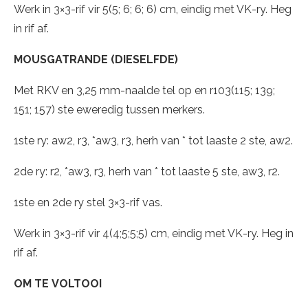
Werk in 3×3-rif vir 5(5; 6; 6; 6) cm, eindig met VK-ry. Heg
in rif af.
MOUSGATRANDE (DIESELFDE)
Met RKV en 3,25 mm-naalde tel op en r103(115; 139;
151; 157) ste eweredig tussen merkers.
1ste ry: aw2, r3, *aw3, r3, herh van * tot laaste 2 ste, aw2.
2de ry: r2, *aw3, r3, herh van * tot laaste 5 ste, aw3, r2.
1ste en 2de ry stel 3×3-rif vas.
Werk in 3×3-rif vir 4(4;5;5;5) cm, eindig met VK-ry. Heg in
rif af.
OM TE VOLTOOI