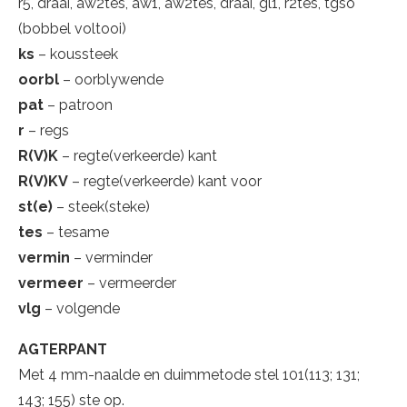
r5, draai, aw2tes, aw1, aw2tes, draai, gl1, r2tes, tgso
(bobbel voltooi)
ks
– koussteek
oorbl
– oorblywende
pat
– patroon
r
– regs
R(V)K
– regte(verkeerde) kant
R(V)KV
– regte(verkeerde) kant voor
st(e)
– steek(steke)
tes
– tesame
vermin
– verminder
vermeer
– vermeerder
vlg
– volgende
AGTERPANT
Met 4 mm-naalde en duimmetode stel 101(113; 131;
143; 155) ste op.