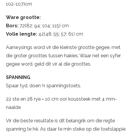
102-107)cm
Ware grootte:
Bors:
72(82; 94; 104; 115) cm
Volle lengte:
42(48; 55; 57; 61) cm
Aanwysings word vir die kleinste grootte gegee, met
die groter groottes tussen hakies. Waar net een syfer
gegee word, geld dit vir al die groottes.
SPANNING
Spaar tyd, doen ’n spanningstoets.
22 ste en 28 rye = 10 cm oor koussteek met 4 mm-
naalde
Vir die beste resultate is dit belangrik om die regte
spanning te hê. As daar te min steke op die toetslappie