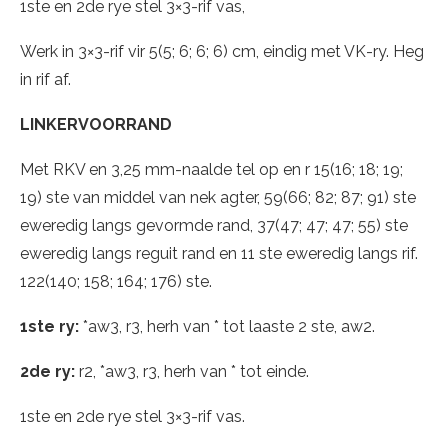
1ste en 2de rye stel 3×3-rif vas,
Werk in 3×3-rif vir 5(5; 6; 6; 6) cm, eindig met VK-ry. Heg
in rif af.
LINKERVOORRAND
Met RKV en 3,25 mm-naalde tel op en r 15(16; 18; 19;
19) ste van middel van nek agter, 59(66; 82; 87; 91) ste
eweredig langs gevormde rand, 37(47; 47; 47; 55) ste
eweredig langs reguit rand en 11 ste eweredig langs rif.
122(140; 158; 164; 176) ste.
1ste ry:
*aw3, r3, herh van * tot laaste 2 ste, aw2.
2de ry:
r2, *aw3, r3, herh van * tot einde.
1ste en 2de rye stel 3×3-rif vas.