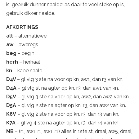
is, gebruik dunner naalde; as daar te veel steke op is,
gebruik dikker naalde.
AFKORTINGS
alt
– alternatiewe
aw
– aweregs
beg
– begin
herh
– herhaal
kn
– kabelnaald
D4V
– gl vlg 3 ste na voor op kn, aw1, dan r3 van kn.
D4A
– gl vlg st na agter op kn, r3, dan aw1 van kn.
D5V
– gl vlg 3 ste na voor op kn, aw2, dan aw2 van kn.
D5A
– gl vlg 2 ste na agter op kn, r3, dan aw2 van kn.
K6V
– gl vlg 2 ste na voor op kn, r3, dan r3 van kn.
K7A
– gl vg 4 ste na agter op kn, r3, dan r4 van kn
MB
– (r1, aw1, r1, aw1, r1) alles in 1ste st, draai, aw5, draai,