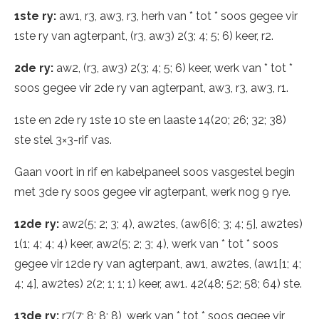
1ste ry:
aw1, r3, aw3, r3, herh van * tot * soos gegee vir
1ste ry van agterpant, (r3, aw3) 2(3; 4; 5; 6) keer, r2.
2de ry:
aw2, (r3, aw3) 2(3; 4; 5; 6) keer, werk van * tot *
soos gegee vir 2de ry van agterpant, aw3, r3, aw3, r1.
1ste en 2de ry 1ste 10 ste en laaste 14(20; 26; 32; 38)
ste stel 3×3-rif vas.
Gaan voort in rif en kabelpaneel soos vasgestel begin
met 3de ry soos gegee vir agterpant, werk nog 9 rye.
12de ry:
aw2(5; 2; 3; 4), aw2tes, (aw6[6; 3; 4; 5], aw2tes)
1(1; 4; 4; 4) keer, aw2(5; 2; 3; 4), werk van * tot * soos
gegee vir 12de ry van agterpant, aw1, aw2tes, (aw1[1; 4;
4; 4], aw2tes) 2(2; 1; 1; 1) keer, aw1. 42(48; 52; 58; 64) ste.
13de ry:
r7(7; 8; 8; 8), werk van * tot * soos gegee vir