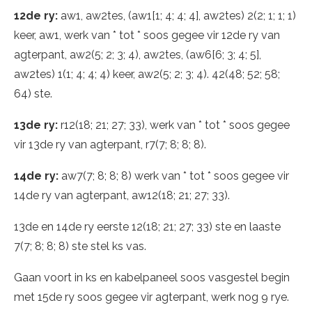
12de ry:
aw1, aw2tes, (aw1[1; 4; 4; 4], aw2tes) 2(2; 1; 1; 1)
keer, aw1, werk van * tot * soos gegee vir 12de ry van
agterpant, aw2(5; 2; 3; 4), aw2tes, (aw6[6; 3; 4; 5],
aw2tes) 1(1; 4; 4; 4) keer, aw2(5; 2; 3; 4). 42(48; 52; 58;
64) ste.
13de ry:
r12(18; 21; 27; 33), werk van * tot * soos gegee
vir 13de ry van agterpant, r7(7; 8; 8; 8).
14de ry:
aw7(7; 8; 8; 8) werk van * tot * soos gegee vir
14de ry van agterpant, aw12(18; 21; 27; 33).
13de en 14de ry eerste 12(18; 21; 27; 33) ste en laaste
7(7; 8; 8; 8) ste stel ks vas.
Gaan voort in ks en kabelpaneel soos vasgestel begin
met 15de ry soos gegee vir agterpant, werk nog 9 rye.