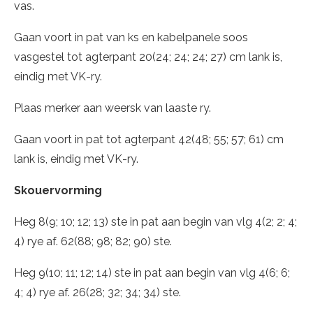
vas.
Gaan voort in pat van ks en kabelpanele soos
vasgestel tot agterpant 20(24; 24; 24; 27) cm lank is,
eindig met VK-ry.
Plaas merker aan weersk van laaste ry.
Gaan voort in pat tot agterpant 42(48; 55; 57; 61) cm
lank is, eindig met VK-ry.
Skouervorming
Heg 8(9; 10; 12; 13) ste in pat aan begin van vlg 4(2; 2; 4;
4) rye af. 62(88; 98; 82; 90) ste.
Heg 9(10; 11; 12; 14) ste in pat aan begin van vlg 4(6; 6;
4; 4) rye af. 26(28; 32; 34; 34) ste.