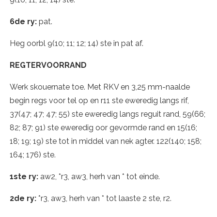
6de ry:
pat.
Heg oorbl 9(10; 11; 12; 14) ste in pat af.
REGTERVOORRAND
Werk skouernate toe. Met RKV en 3,25 mm-naalde
begin regs voor tel op en r11 ste eweredig langs rif,
37(47; 47; 47; 55) ste eweredig langs reguit rand, 59(66;
82; 87; 91) ste eweredig oor gevormde rand en 15(16;
18; 19; 19) ste tot in middel van nek agter. 122(140; 158;
164; 176) ste.
1ste ry:
aw2, *r3, aw3, herh van * tot einde.
2de ry:
*r3, aw3, herh van * tot laaste 2 ste, r2.