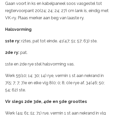
Gaan voort in ks en kabelpaneel soos vasgestel tot
regtervoorpant 20(24; 24; 24; 27) cm lank is, eindig met
VK-ry. Plaas merker aan beg van laaste ry.
Halsvorming
1ste ry:
r2tes, pat tot einde. 41(47; 51; 57; 63) ste.
2de ry:
pat.
1ste en 2de rye stel halsvorming vas.
Werk 55(10; 14; 30; 14) rye, vermin 1 st aan nekrand in
7(5; 7; 7; 7)e en elke vlg 8(0; 0; 8; 0)e rye af. 34(46; 50;
54; 62) ste.
Vir slegs 2de 3de, 4de en 5de groottes
Werk (49; 61; 51; 71) rye, vermin 1 st aan nekrand in vlg