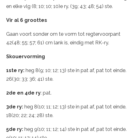
en elke vlg (8; 10; 10; 10)e ry. (39; 43; 48; 54) ste.
Vir al 6 groottes
Gaan voort sonder om te vorm tot regtervoorpant
42(48; 55; 57; 61) cm lank is, eindig met RK-ry.
Skouervorming
1ste ry:
heg 8(9; 10; 12; 13) ste in pat af, pat tot einde.
26(30; 33; 36; 41) ste.
2de en 4de ry
: pat.
3de ry:
heg 8(10; 11; 12; 13) ste in pat af, pat tot einde.
18(20; 22; 24; 28) ste.
5de ry:
heg 9(10; 11; 12; 14) ste in pat af, pat tot einde.
9(10; 11; 12; 14) ste.