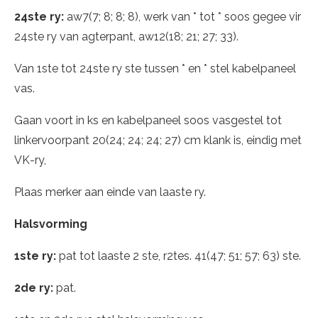
24ste ry:
aw7(7; 8; 8; 8), werk van * tot * soos gegee vir
24ste ry van agterpant, aw12(18; 21; 27; 33).
Van 1ste tot 24ste ry ste tussen * en * stel kabelpaneel
vas.
Gaan voort in ks en kabelpaneel soos vasgestel tot
linkervoorpant 20(24; 24; 24; 27) cm klank is, eindig met
VK-ry,
Plaas merker aan einde van laaste ry.
Halsvorming
1ste ry:
pat tot laaste 2 ste, r2tes. 41(47; 51; 57; 63) ste.
2de ry:
pat.