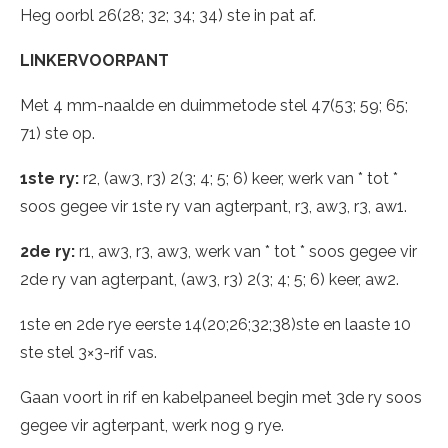
Heg oorbl 26(28; 32; 34; 34) ste in pat af.
LINKERVOORPANT
Met 4 mm-naalde en duimmetode stel 47(53; 59; 65;
71) ste op.
1ste ry:
r2, (aw3, r3) 2(3; 4; 5; 6) keer, werk van * tot *
soos gegee vir 1ste ry van agterpant, r3, aw3, r3, aw1.
2de ry:
r1, aw3, r3, aw3, werk van * tot * soos gegee vir
2de ry van agterpant, (aw3, r3) 2(3; 4; 5; 6) keer, aw2.
1ste en 2de rye eerste 14(20;26;32;38)ste en laaste 10
ste stel 3×3-rif vas.
Gaan voort in rif en kabelpaneel begin met 3de ry soos
gegee vir agterpant, werk nog 9 rye.