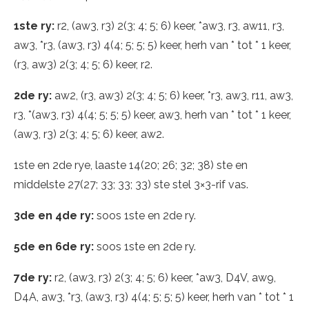
1ste ry:
r2, (aw3, r3) 2(3; 4; 5; 6) keer, *aw3, r3, aw11, r3,
aw3, *r3, (aw3, r3) 4(4; 5; 5; 5) keer, herh van * tot * 1 keer,
(r3, aw3) 2(3; 4; 5; 6) keer, r2.
2de ry:
aw2, (r3, aw3) 2(3; 4; 5; 6) keer, *r3, aw3, r11, aw3,
r3, *(aw3, r3) 4(4; 5; 5; 5) keer, aw3, herh van * tot * 1 keer,
(aw3, r3) 2(3; 4; 5; 6) keer, aw2.
1ste en 2de rye, laaste 14(20; 26; 32; 38) ste en
middelste 27(27; 33; 33; 33) ste stel 3×3-rif vas.
3de en 4de ry:
soos 1ste en 2de ry.
5de en 6de ry:
soos 1ste en 2de ry.
7de ry:
r2, (aw3, r3) 2(3; 4; 5; 6) keer, *aw3, D4V, aw9,
D4A, aw3, *r3, (aw3, r3) 4(4; 5; 5; 5) keer, herh van * tot * 1