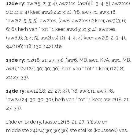
12de ry:
aw2(5; 2; 3; 4), aw2tes, (aw6[6; 3; 4; 5], aw2tes)
1(1; 4; 4; 4) keer, aw2(5; 2; 3; 4), *r8, aw3, r1, aw3, r8,
*aw2(2; 5; 5; 5), aw2tes, (aw8, aw2tes) 2 keer, aw3(3; 6;
6; 6), herh van * tot * 1 keer, aw2(5; 2; 3; 4), aw2tes,
(aw6[6; 3; 4; 5], aw2tes) 1(1; 4; 4; 4) keer, aw2(5; 2; 3; 4).
94(106; 118; 130; 142) ste.
13de ry:
r12(18; 21; 27; 33), *aw6, MB, aw1, K7A, aw1, MB,
aw6, *r24(24; 30; 30; 30), herh van * tot * 1 keer, r12(18;
21; 27; 33).
14de ry:
aw12(18; 21; 27; 33), *r8, aw3, r1, aw3, r8,
*aw24(24; 30; 30; 30), herh van * tot * 1 keer, aw12(18; 21;
27; 33).
13de en 14de ry, laaste 12(18; 21; 27; 33)ste en
middelste 24(24; 30; 30; 30) ste stel ks (kousseek) vas.