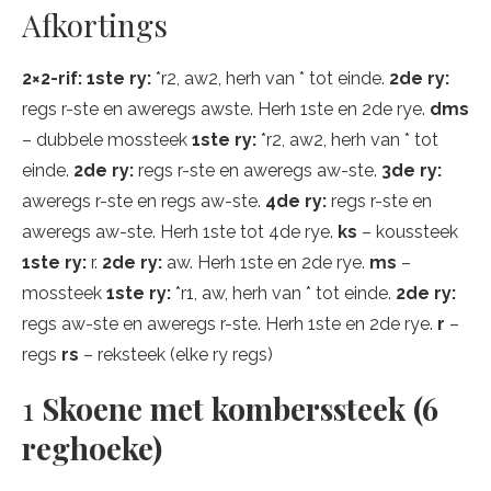
Afkortings
2×2-rif: 1ste ry:
*r2, aw2, herh van * tot einde.
2de ry:
regs r-ste en aweregs awste. Herh 1ste en 2de rye.
dms
– dubbele mossteek
1ste ry:
*r2, aw2, herh van * tot
einde.
2de ry:
regs r-ste en aweregs aw-ste.
3de ry:
aweregs r-ste en regs aw-ste.
4de ry:
regs r-ste en
aweregs aw-ste. Herh 1ste tot 4de rye.
ks
– koussteek
1ste ry:
r.
2de ry:
aw. Herh 1ste en 2de rye.
ms
–
mossteek
1ste ry:
*r1, aw, herh van * tot einde.
2de ry:
regs aw-ste en aweregs r-ste. Herh 1ste en 2de rye.
r
–
regs
rs
– reksteek (elke ry regs)
1
Skoene met komberssteek (6
reghoeke)