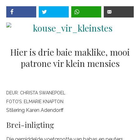
Hier is drie baie maklike, mooi
patrone vir klein mensies
DEUR:
CHRISTA SWANEPOEL
FOTO’S:
ELMARIE KNAPTON
Stilering Karen Adendorff
Brei-inligting
Die gemiddelde voetgrootte van babas en peuters