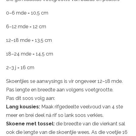
0–6 mde = 10,5 cm
6–12 mde = 12 cm
12–18 mde = 13,5 cm
18–24 mde = 14,5 cm
2–3 j = 16 cm
Skoentjies se aanwysings is vir ongeveer 12–18 mde.
Pas lengte en breedte aan volgens voetgrootte.
Pas dit soos volg aan:
Lang kousies:
Maak rifgedeelte veelvoud van 4 ste
meer en brei deel ná rif so lank soos verkies.
Skoene met tossel:
die breedte van die vierkant sal
ook die lengte van die skoentjie wees. As die voetjie 16