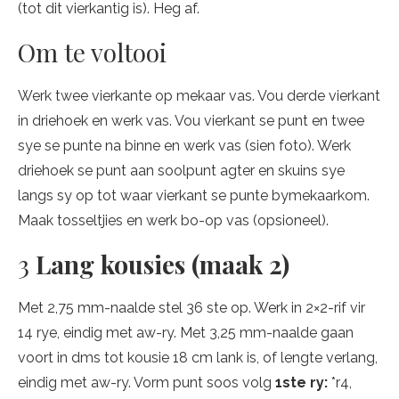
(tot dit vierkantig is). Heg af.
Om te voltooi
Werk twee vierkante op mekaar vas. Vou derde vierkant
in driehoek en werk vas. Vou vierkant se punt en twee
sye se punte na binne en werk vas (sien foto). Werk
driehoek se punt aan soolpunt agter en skuins sye
langs sy op tot waar vierkant se punte bymekaarkom.
Maak tosseltjies en werk bo-op vas (opsioneel).
3
Lang kousies (maak 2)
Met 2,75 mm-naalde stel 36 ste op. Werk in 2×2-rif vir
14 rye, eindig met aw-ry. Met 3,25 mm-naalde gaan
voort in dms tot kousie 18 cm lank is, of lengte verlang,
eindig met aw-ry. Vorm punt soos volg
1ste ry:
*r4,