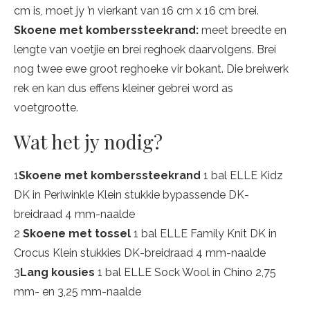
cm is, moet jy ’n vierkant van 16 cm x 16 cm brei.
Skoene met komberssteekrand:
meet breedte en
lengte van voetjie en brei reghoek daarvolgens. Brei
nog twee ewe groot reghoeke vir bokant. Die breiwerk
rek en kan dus effens kleiner gebrei word as
voetgrootte.
Wat het jy nodig?
1
Skoene met komberssteekrand
1 bal ELLE Kidz
DK in Periwinkle Klein stukkie bypassende DK-
breidraad 4 mm-naalde
2
Skoene met tossel
1 bal ELLE Family Knit DK in
Crocus Klein stukkies DK-breidraad 4 mm-naalde
3
Lang kousies
1 bal ELLE Sock Wool in Chino 2,75
mm- en 3,25 mm-naalde