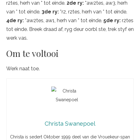
r2tes, herh van * tot einde.
2de ry:
*aw2tes, aw3, herh
van * tot einde.
3de ry:
*r2, r2tes, herh van * tot einde.
4de ry:
*aw2tes, aw1, herh van * tot einde.
5de ry:
r2tes
tot einde. Breek draad af, ryg deur oorbl ste, trek styf en
werk vas.
Om te voltooi
Werk naat toe.
Christa Swanepoel
Christa is sedert Oktober 1999 deel van die Vrouekeur-span