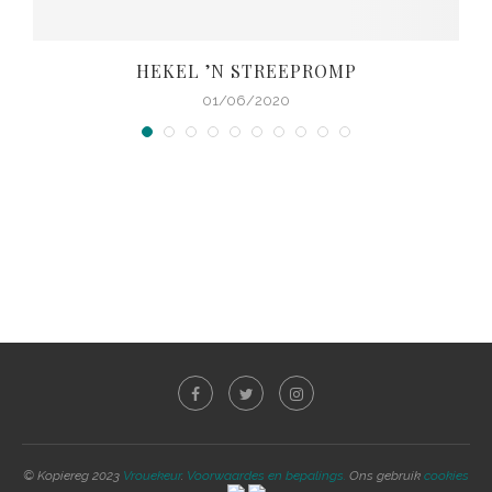
HEKEL ’N STREEPROMP
01/06/2020
© Kopiereg 2023
Vrouekeur
.
Voorwaardes en bepalings.
Ons gebruik
cookies