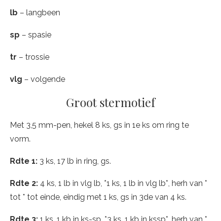
lb
– langbeen
sp
– spasie
tr
– trossie
vlg
– volgende
Groot stermotief
Met 3,5 mm-pen, hekel 8 ks, gs in 1e ks om ring te
vorm.
Rdte 1:
3 ks, 17 lb in ring, gs.
Rdte 2:
4 ks, 1 lb in vlg lb, *1 ks, 1 lb in vlg lb*, herh van *
tot * tot einde, eindig met 1 ks, gs in 3de van 4 ks.
Rdte 3:
1 ks, 1 kb in ks-sp, *3 ks, 1 kb in kssp*, herh van *