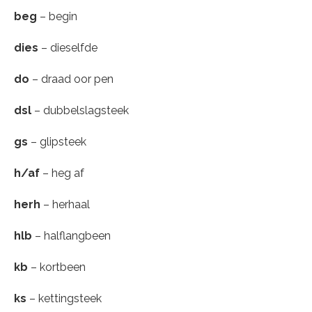
beg
– begin
dies
– dieselfde
do
– draad oor pen
dsl
– dubbelslagsteek
gs
– glipsteek
h/af
– heg af
herh
– herhaal
hlb
– halflangbeen
kb
– kortbeen
ks
– kettingsteek