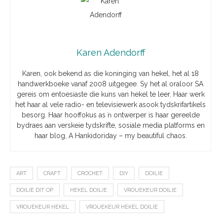
Karen Adendorff
Karen, ook bekend as die koninging van hekel, het al 18
handwerkboeke vanaf 2008 uitgegee. Sy het al oraloor SA
gereis om entoesiaste die kuns van hekel te leer. Haar werk
het haar al vele radio- en televisiewerk asook tydskrifartikels
besorg. Haar hooffokus as ŉ ontwerper is haar gereelde
bydraes aan verskeie tydskrifte, sosiale media platforms en
haar blog, A Hankidoriday – my beautiful chaos.
ART
CRAFT
CROCHET
DIY
DOILIE
DOILIE DIT OP
HEKEL DOILIE
VROUEKEUR DOILIE
VROUEKEUR HEKEL
VROUEKEUR HEKEL DOILIE