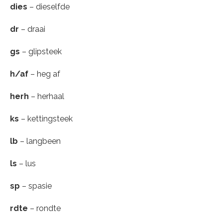
dies
– dieselfde
dr
– draai
gs
– glipsteek
h/af
– heg af
herh
– herhaal
ks
– kettingsteek
lb
– langbeen
ls
– lus
sp
– spasie
rdte
– rondte