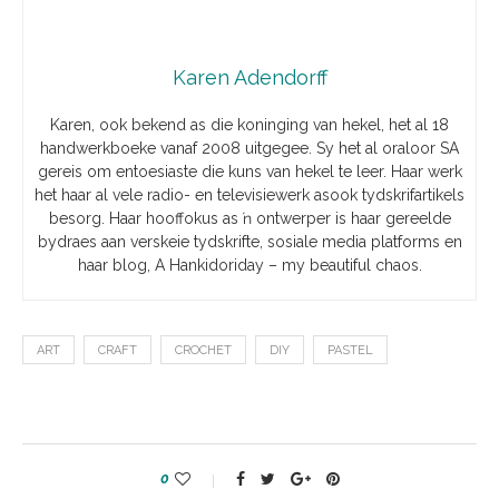
Karen Adendorff
Karen, ook bekend as die koninging van hekel, het al 18
handwerkboeke vanaf 2008 uitgegee. Sy het al oraloor SA
gereis om entoesiaste die kuns van hekel te leer. Haar werk
het haar al vele radio- en televisiewerk asook tydskrifartikels
besorg. Haar hooffokus as ŉ ontwerper is haar gereelde
bydraes aan verskeie tydskrifte, sosiale media platforms en
haar blog, A Hankidoriday – my beautiful chaos.
ART
CRAFT
CROCHET
DIY
PASTEL
0