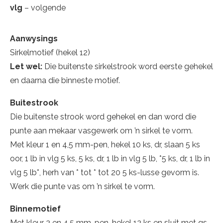
vlg
– volgende
Aanwysings
Sirkelmotief (hekel 12)
Let wel:
Die buitenste sirkelstrook word eerste gehekel
en daarna die binneste motief.
Buitestrook
Die buitenste strook word gehekel en dan word die
punte aan mekaar vasgewerk om ’n sirkel te vorm.
Met kleur 1 en 4,5 mm-pen, hekel 10 ks, dr, slaan 5 ks
oor, 1 lb in vlg 5 ks, 5 ks, dr, 1 lb in vlg 5 lb, *5 ks, dr, 1 lb in
vlg 5 lb*, herh van * tot * tot 20 5 ks-lusse gevorm is.
Werk die punte vas om ’n sirkel te vorm.
Binnemotief
Met kleur 2 en 4,5 mm-pen, hekel 12 ks en sluit met gs