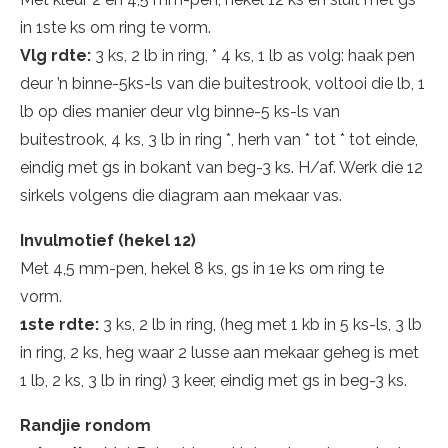
in 1ste ks om ring te vorm.
Vlg rdte:
3 ks, 2 lb in ring, * 4 ks, 1 lb as volg: haak pen
deur ’n binne-5ks-ls van die buitestrook, voltooi die lb, 1
lb op dies manier deur vlg binne-5 ks-ls van
buitestrook, 4 ks, 3 lb in ring *, herh van * tot * tot einde,
eindig met gs in bokant van beg-3 ks. H/af. Werk die 12
sirkels volgens die diagram aan mekaar vas.
Invulmotief (hekel 12)
Met 4,5 mm-pen, hekel 8 ks, gs in 1e ks om ring te
vorm.
1ste rdte:
3 ks, 2 lb in ring, (heg met 1 kb in 5 ks-ls, 3 lb
in ring, 2 ks, heg waar 2 lusse aan mekaar geheg is met
1 lb, 2 ks, 3 lb in ring) 3 keer, eindig met gs in beg-3 ks.
Randjie rondom