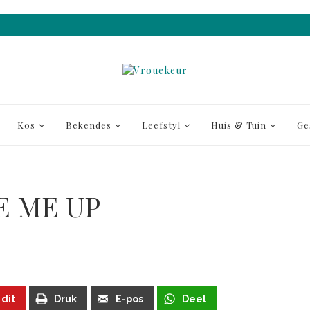
Kos
Bekendes
Leefstyl
Huis & Tuin
Ge
E ME UP
 dit
Druk
E-pos
Deel