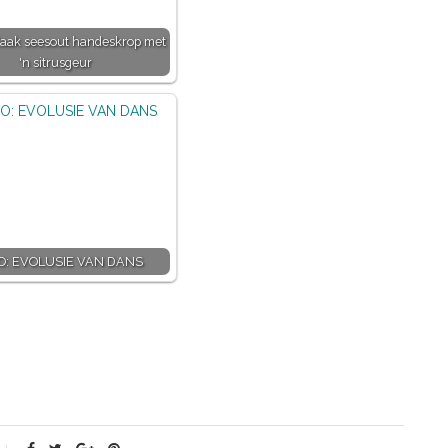
aak seesout handeskrop met
'n sitrusgeur
O: EVOLUSIE VAN DANS