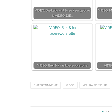
VIDEO: Die baba wat twee keer gebore
VIDEO: M
is VIDEO: DIE…
VIDEO: Bier & kaas boereworsrolle
VIDE
ENTERTAINMENT
VIDEO
YOU RAISE ME UP