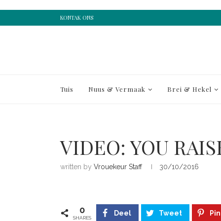
KONTAK ONS
Tuis
Nuus & Vermaak
Brei & Hekel
VIDEO: YOU RAIS
written by
Vrouekeur Staff
30/10/2016
0
Deel
Tweet
Pin
SHARES