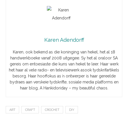
Karen Adendorff
Karen, ook bekend as die koninging van hekel, het al 18
handwerkboeke vanaf 2008 uitgegee. Sy het al oraloor SA
gereis om entoesiaste die kuns van hekel te leer. Haar werk
het haar al vele radio- en televisiewerk asook tydskrifartikels
besorg. Haar hooffokus as ŉ ontwerper is haar gereelde
bydraes aan verskeie tydskrifte, sosiale media platforms en
haar blog, A Hankidoriday – my beautiful chaos.
ART
CRAFT
CROCHET
DIY