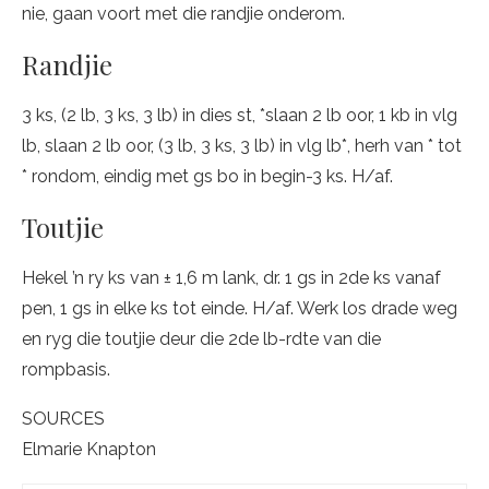
nie, gaan voort met die randjie onderom.
Randjie
3 ks, (2 lb, 3 ks, 3 lb) in dies st, *slaan 2 lb oor, 1 kb in vlg
lb, slaan 2 lb oor, (3 lb, 3 ks, 3 lb) in vlg lb*, herh van * tot
* rondom, eindig met gs bo in begin-3 ks. H/af.
Toutjie
Hekel ’n ry ks van ± 1,6 m lank, dr. 1 gs in 2de ks vanaf
pen, 1 gs in elke ks tot einde. H/af. Werk los drade weg
en ryg die toutjie deur die 2de lb-rdte van die
rompbasis.
SOURCES
Elmarie Knapton