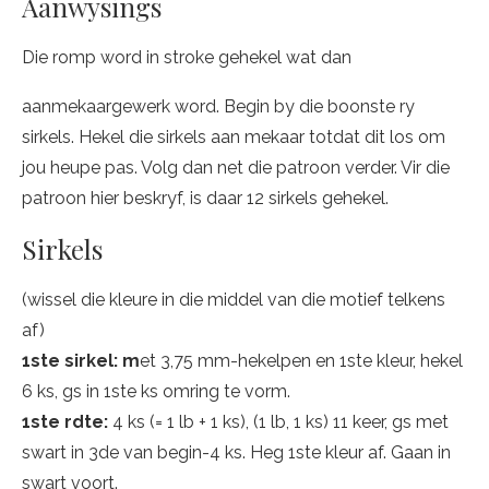
Aanwysings
Die romp word in stroke gehekel wat dan
aanmekaargewerk word. Begin by die boonste ry
sirkels. Hekel die sirkels aan mekaar totdat dit los om
jou heupe pas. Volg dan net die patroon verder. Vir die
patroon hier beskryf, is daar 12 sirkels gehekel.
Sirkels
(wissel die kleure in die middel van die motief telkens
af)
1ste sirkel: m
et 3,75 mm-hekelpen en 1ste kleur, hekel
6 ks, gs in 1ste ks omring te vorm.
1ste rdte:
4 ks (= 1 lb + 1 ks), (1 lb, 1 ks) 11 keer, gs met
swart in 3de van begin-4 ks. Heg 1ste kleur af. Gaan in
swart voort.