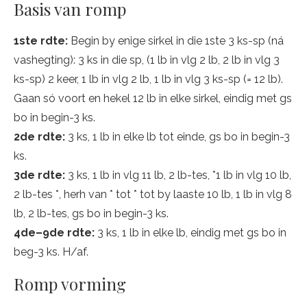
Basis van romp
1ste rdte:
Begin by enige sirkel in die 1ste 3 ks-sp (ná
vashegting): 3 ks in die sp, (1 lb in vlg 2 lb, 2 lb in vlg 3
ks-sp) 2 keer, 1 lb in vlg 2 lb, 1 lb in vlg 3 ks-sp (= 12 lb).
Gaan só voort en hekel 12 lb in elke sirkel, eindig met gs
bo in begin-3 ks.
2de rdte:
3 ks, 1 lb in elke lb tot einde, gs bo in begin-3
ks.
3de rdte:
3 ks, 1 lb in vlg 11 lb, 2 lb-tes, *1 lb in vlg 10 lb,
2 lb-tes *, herh van * tot * tot by laaste 10 lb, 1 lb in vlg 8
lb, 2 lb-tes, gs bo in begin-3 ks.
4de–9de rdte:
3 ks, 1 lb in elke lb, eindig met gs bo in
beg-3 ks. H/af.
Romp vorming