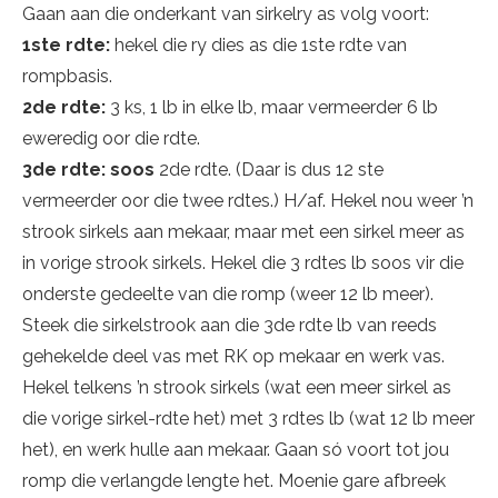
Gaan aan die onderkant van sirkelry as volg voort:
1ste rdte:
hekel die ry dies as die 1ste rdte van
rompbasis.
2de rdte:
3 ks, 1 lb in elke lb, maar vermeerder 6 lb
eweredig oor die rdte.
3de rdte: soos
2de rdte. (Daar is dus 12 ste
vermeerder oor die twee rdtes.) H/af. Hekel nou weer ’n
strook sirkels aan mekaar, maar met een sirkel meer as
in vorige strook sirkels. Hekel die 3 rdtes lb soos vir die
onderste gedeelte van die romp (weer 12 lb meer).
Steek die sirkelstrook aan die 3de rdte lb van reeds
gehekelde deel vas met RK op mekaar en werk vas.
Hekel telkens ’n strook sirkels (wat een meer sirkel as
die vorige sirkel-rdte het) met 3 rdtes lb (wat 12 lb meer
het), en werk hulle aan mekaar. Gaan só voort tot jou
romp die verlangde lengte het. Moenie gare afbreek