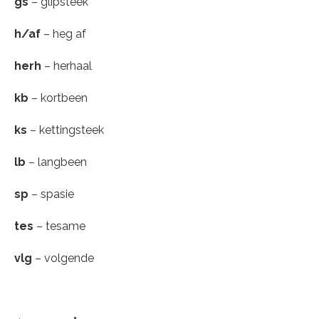
gs
– glipsteek
h/af
– heg af
herh
– herhaal
kb
– kortbeen
ks
– kettingsteek
lb
– langbeen
sp
– spasie
tes
– tesame
vlg
– volgende