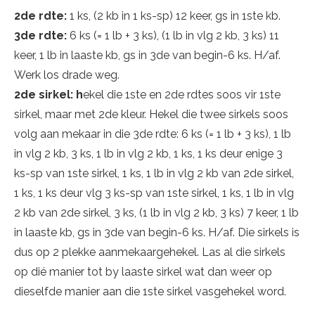
2de rdte:
1 ks, (2 kb in 1 ks-sp) 12 keer, gs in 1ste kb.
3de rdte:
6 ks (= 1 lb + 3 ks), (1 lb in vlg 2 kb, 3 ks) 11
keer, 1 lb in laaste kb, gs in 3de van begin-6 ks. H/af.
Werk los drade weg.
2de sirkel: h
ekel die 1ste en 2de rdtes soos vir 1ste
sirkel, maar met 2de kleur. Hekel die twee sirkels soos
volg aan mekaar in die 3de rdte: 6 ks (= 1 lb + 3 ks), 1 lb
in vlg 2 kb, 3 ks, 1 lb in vlg 2 kb, 1 ks, 1 ks deur enige 3
ks-sp van 1ste sirkel, 1 ks, 1 lb in vlg 2 kb van 2de sirkel,
1 ks, 1 ks deur vlg 3 ks-sp van 1ste sirkel, 1 ks, 1 lb in vlg
2 kb van 2de sirkel, 3 ks, (1 lb in vlg 2 kb, 3 ks) 7 keer, 1 lb
in laaste kb, gs in 3de van begin-6 ks. H/af. Die sirkels is
dus op 2 plekke aanmekaargehekel. Las al die sirkels
op dié manier tot by laaste sirkel wat dan weer op
dieselfde manier aan die 1ste sirkel vasgehekel word.