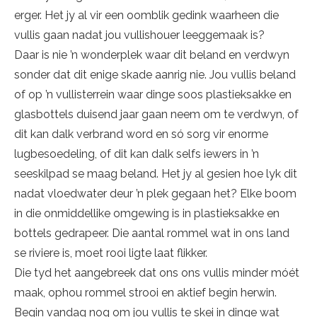
erger. Het jy al vir een oomblik gedink waarheen die
vullis gaan nadat jou vullishouer leeggemaak is?
Daar is nie ’n wonderplek waar dit beland en verdwyn
sonder dat dit enige skade aanrig nie. Jou vullis beland
of op ’n vullisterrein waar dinge soos plastieksakke en
glasbottels duisend jaar gaan neem om te verdwyn, of
dit kan dalk verbrand word en só sorg vir enorme
lugbesoedeling, of dit kan dalk selfs iewers in ’n
seeskilpad se maag beland. Het jy al gesien hoe lyk dit
nadat vloedwater deur ’n plek gegaan het? Elke boom
in die onmiddellike omgewing is in plastieksakke en
bottels gedrapeer. Die aantal rommel wat in ons land
se riviere is, moet rooi ligte laat flikker.
Die tyd het aangebreek dat ons ons vullis minder móét
maak, ophou rommel strooi en aktief begin herwin.
Begin vandag nog om jou vullis te skei in dinge wat