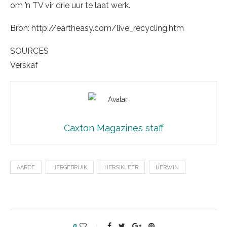
om ’n TV vir drie uur te laat werk.
Bron: http://eartheasy.com/live_recycling.htm
SOURCES
Verskaf
Caxton Magazines staff
AARDE
HERGEBRUIK
HERSIKLEER
HERWIN
0