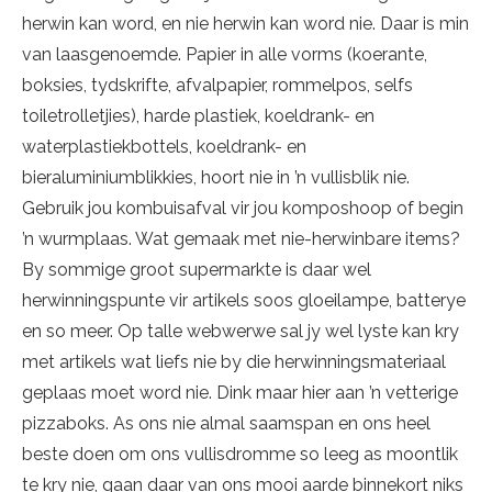
herwin kan word, en nie herwin kan word nie. Daar is min
van laasgenoemde. Papier in alle vorms (koerante,
boksies, tydskrifte, afvalpapier, rommelpos, selfs
toiletrolletjies), harde plastiek, koeldrank- en
waterplastiekbottels, koeldrank- en
bieraluminiumblikkies, hoort nie in ’n vullisblik nie.
Gebruik jou kombuisafval vir jou komposhoop of begin
’n wurmplaas. Wat gemaak met nie-herwinbare items?
By sommige groot supermarkte is daar wel
herwinningspunte vir artikels soos gloeilampe, batterye
en so meer. Op talle webwerwe sal jy wel lyste kan kry
met artikels wat liefs nie by die herwinningsmateriaal
geplaas moet word nie. Dink maar hier aan ’n vetterige
pizzaboks. As ons nie almal saamspan en ons heel
beste doen om ons vullisdromme so leeg as moontlik
te kry nie, gaan daar van ons mooi aarde binnekort niks