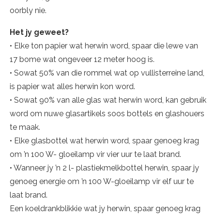
oorbly nie.
Het jy geweet?
• Elke ton papier wat herwin word, spaar die lewe van
17 bome wat ongeveer 12 meter hoog is.
• Sowat 50% van die rommel wat op vullisterreine land,
is papier wat alles herwin kon word.
• Sowat 90% van alle glas wat herwin word, kan gebruik
word om nuwe glasartikels soos bottels en glashouers
te maak.
• Elke glasbottel wat herwin word, spaar genoeg krag
om ’n 100 W- gloeilamp vir vier uur te laat brand.
• Wanneer jy ’n 2 l- plastiekmelkbottel herwin, spaar jy
genoeg energie om ’n 100 W-gloeilamp vir elf uur te
laat brand.
Een koeldrankblikkie wat jy herwin, spaar genoeg krag