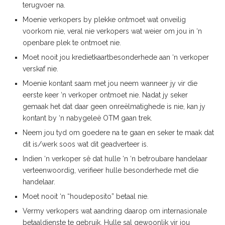
terugvoer na.
Moenie verkopers by plekke ontmoet wat onveilig
voorkom nie, veral nie verkopers wat weier om jou in ‘n
openbare plek te ontmoet nie.
Moet nooit jou kredietkaartbesonderhede aan ‘n verkoper
verskaf nie.
Moenie kontant saam met jou neem wanneer jy vir die
eerste keer ‘n verkoper ontmoet nie. Nadat jy seker
gemaak het dat daar geen onreëlmatighede is nie, kan jy
kontant by ‘n nabygeleë OTM gaan trek.
Neem jou tyd om goedere na te gaan en seker te maak dat
dit is/werk soos wat dit geadverteer is.
Indien ‘n verkoper sê dat hulle ‘n ‘n betroubare handelaar
verteenwoordig, verifieer hulle besonderhede met die
handelaar.
Moet nooit ‘n “houdeposito” betaal nie.
Vermy verkopers wat aandring daarop om internasionale
betaaldienste te gebruik. Hulle sal gewoonlik vir jou