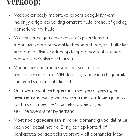
Verkoop:
Maak seker dat jy moontlike kopers deeglik fynkam –
indien jy enige iets verdag omtrent hulle profiel of gedrag
opmerk, vermy hulle.
Maak seker dat jou advertensie of gesprek met ‘n
moontlike koper persoonlike besonderhede, wat hulle kan
help om jou fisiese adres op te spoor voordat jy dinge
behoorlik gefynkam het, uitsluit.
Moenie besonderhede soos jou voertuig se
registrasienommer of VIN deel nie, aangesien dit gebruik
kan word vir identiteitsdiefstal.
Ontmoet moontlike kopers in ‘n veilige omgewing, en
neem iemand wat jy vertrou saam met jou. Indien julle by
jou huis ontmoet, hê ‘n paniekknoppie vir jou
sekuriteitsverskaffer byderhand.
Moet nooit goedere aan ‘n koper oorhandig voordat hulle
daarvoor betaal het nie. Dring aan op kontant of
bankgewaarborgde tjeks voordat jy dit oorhandig. Maak