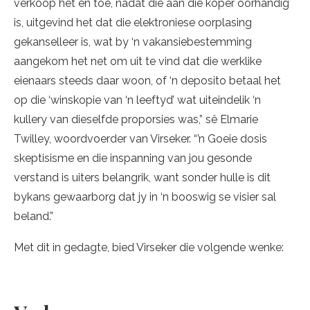
verkoop het en toe, nadat dié aan die koper oorhandig
is, uitgevind het dat die elektroniese oorplasing
gekanselleer is, wat by ‘n vakansiebestemming
aangekom het net om uit te vind dat die werklike
eienaars steeds daar woon, of ‘n deposito betaal het
op die ‘winskopie van ‘n leeftyd’ wat uiteindelik ‘n
kullery van dieselfde proporsies was,” sê Elmarie
Twilley, woordvoerder van Virseker. “’n Goeie dosis
skeptisisme en die inspanning van jou gesonde
verstand is uiters belangrik, want sonder hulle is dit
bykans gewaarborg dat jy in ‘n booswig se visier sal
beland.”
Met dit in gedagte, bied Virseker die volgende wenke: