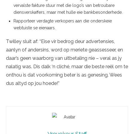
vervalste fakture stuur met die logo’s van betroubare
diensverskaffers, maar met hulle eie bankbesonderhede.
Rapporteer verdagte verkopers aan die onderskeie
webtuiste se eienaars.
Twilley sluit af: “Eise vir bedrog deur advertensies,
aanlyn of andersins, word op meriete geassesseer, en
daar’s geen waarborg van uitbetaling nie – veral as jy
nalatig was. Dis dalk ‘n cliché, maar die beste reël om te
onthou is dat voorkoming beter is as genesing. Wees
dus altyd op jou hoede!”
Vrouekeur Staff