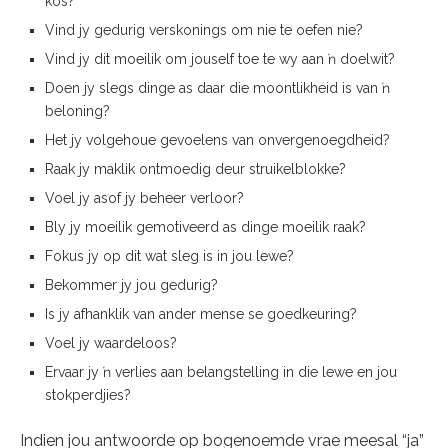
kos?
Vind jy gedurig verskonings om nie te oefen nie?
Vind jy dit moeilik om jouself toe te wy aan ŉ doelwit?
Doen jy slegs dinge as daar die moontlikheid is van ŉ
beloning?
Het jy volgehoue gevoelens van onvergenoegdheid?
Raak jy maklik ontmoedig deur struikelblokke?
Voel jy asof jy beheer verloor?
Bly jy moeilik gemotiveerd as dinge moeilik raak?
Fokus jy op dit wat sleg is in jou lewe?
Bekommer jy jou gedurig?
Is jy afhanklik van ander mense se goedkeuring?
Voel jy waardeloos?
Ervaar jy ŉ verlies aan belangstelling in die lewe en jou
stokperdjies?
Indien jou antwoorde op bogenoemde vrae meesal “ja”