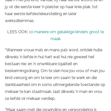
jy vir die eerste keer ’n pleister op haar knie plak, tot
haar eerste liefdesteleurstelling en later
werksdilemmas.
LEES OOK:
10 maniere om gelukkige kinders groot te
maak
“Wanneer vroue ma’s en mans pa’s word, ontdek hulle
dikwels ’n liefde in hul hart wat hul nie geweet het
bestaan nie; en ’n onwrikbare lojaliteit en
beskermingsdrang. Om te sien hoe jou vrou of man jou
kind versorg en om te leer om saam te werk en die
dankbaarheid om in soms uitmergelende toestande op
mekaar te kan staatmaak, laat dikwels ’n man en vrou
se liefde vir mekaar verdiep.
“Maar saam met die opwinding en verwondering is