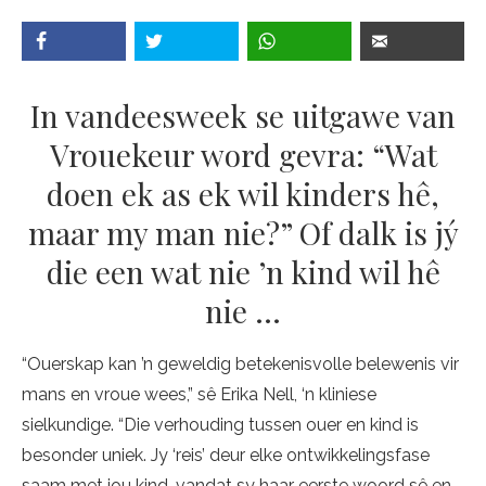
In vandeesweek se uitgawe van
Vrouekeur word gevra: “Wat
doen ek as ek wil kinders hê,
maar my man nie?” Of dalk is jý
die een wat nie ’n kind wil hê
nie …
“Ouerskap kan ’n geweldig betekenisvolle belewenis vir
mans en vroue wees,” sê Erika Nell, ‘n kliniese
sielkundige. “Die verhouding tussen ouer en kind is
besonder uniek. Jy ‘reis’ deur elke ontwikkelingsfase
saam met jou kind, vandat sy haar eerste woord sê en