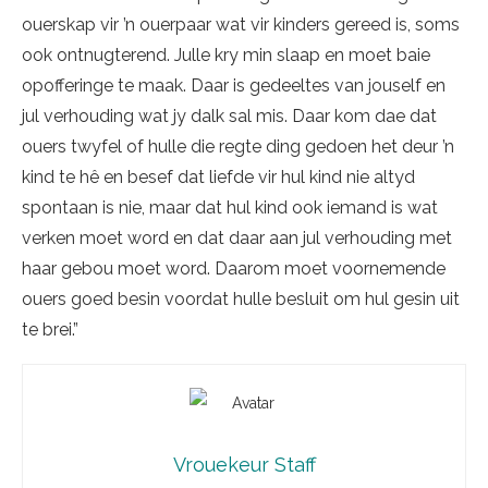
ouerskap vir ’n ouerpaar wat vir kinders gereed is, soms
ook ontnugterend. Julle kry min slaap en moet baie
opofferinge te maak. Daar is gedeeltes van jouself en
jul verhouding wat jy dalk sal mis. Daar kom dae dat
ouers twyfel of hulle die regte ding gedoen het deur ’n
kind te hê en besef dat liefde vir hul kind nie altyd
spontaan is nie, maar dat hul kind ook iemand is wat
verken moet word en dat daar aan jul verhouding met
haar gebou moet word. Daarom moet voornemende
ouers goed besin voordat hulle besluit om hul gesin uit
te brei.”
Vrouekeur Staff