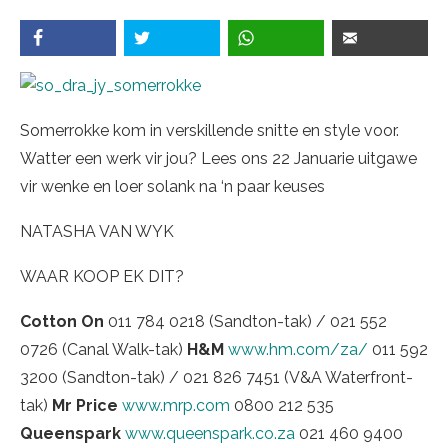
Somerrokke kom in verskillende snitte en style voor.
Watter een werk vir jou? Lees ons 22 Januarie uitgawe
vir wenke en loer solank na ‘n paar keuses
NATASHA VAN WYK
WAAR KOOP EK DIT?
Cotton On
011 784 0218 (Sandton-tak) / 021 552
0726 (Canal Walk-tak)
H&M
www.hm.com/za/
011 592
3200 (Sandton-tak) / 021 826 7451 (V&A Waterfront-
tak)
Mr Price
www.mrp.com
0800 212 535
Queenspark
www.queenspark.co.za
021 460 9400