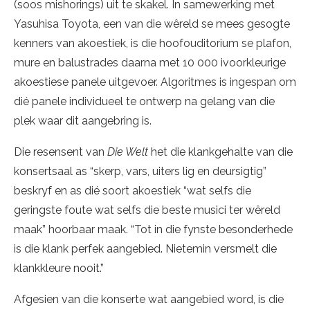
(soos mishorings) uit te skakel. In samewerking met
Yasuhisa Toyota, een van die wêreld se mees gesogte
kenners van akoestiek, is die hoofouditorium se plafon,
mure en balustrades daarna met 10 000 ivoorkleurige
akoestiese panele uitgevoer. Algoritmes is ingespan om
dié panele individueel te ontwerp na gelang van die
plek waar dit aangebring is.
Die resensent van
Die Welt
het die klankgehalte van die
konsertsaal as “skerp, vars, uiters lig en deursigtig”
beskryf en as dié soort akoestiek “wat selfs die
geringste foute wat selfs die beste musici ter wêreld
maak” hoorbaar maak. “Tot in die fynste besonderhede
is die klank perfek aangebied. Nietemin versmelt die
klankkleure nooit.”
Afgesien van die konserte wat aangebied word, is die