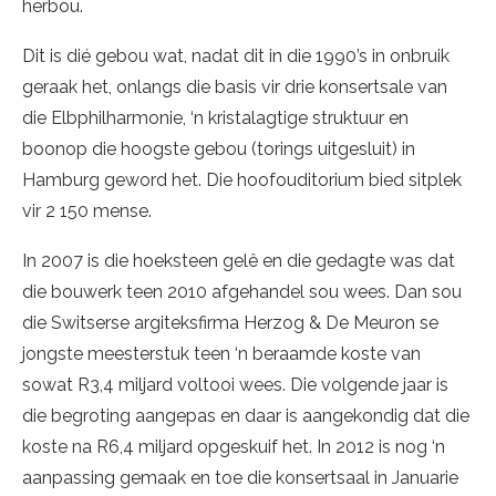
herbou.
Dit is dié gebou wat, nadat dit in die 1990’s in onbruik
geraak het, onlangs die basis vir drie konsertsale van
die Elbphilharmonie, ‘n kristalagtige struktuur en
boonop die hoogste gebou (torings uitgesluit) in
Hamburg geword het. Die hoofouditorium bied sitplek
vir 2 150 mense.
In 2007 is die hoeksteen gelê en die gedagte was dat
die bouwerk teen 2010 afgehandel sou wees. Dan sou
die Switserse argiteksfirma Herzog & De Meuron se
jongste meesterstuk teen ‘n beraamde koste van
sowat R3,4 miljard voltooi wees. Die volgende jaar is
die begroting aangepas en daar is aangekondig dat die
koste na R6,4 miljard opgeskuif het. In 2012 is nog ‘n
aanpassing gemaak en toe die konsertsaal in Januarie