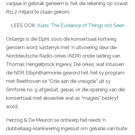
vanjaar in gebruik geneem is, het die rekening op sowat
R11,2 miljard te staan gekom.
LEES OOK:
Kuns: The Evidence of Things not Seen
Onlangs is die Elphi, soos die konsertsaal kortweg
genoem word, luisterryk met ‘n uitvoering deur die
Norddeutsche Radio-orkes (NDR) onder leiding van
Thomas Hengelbrock ingewy. Dié orkes, wat intussen
die NDR Elbphilharmonie geword het, het sy program
met Beethoven se “Ode aan die vreugde” uit sy
Simfonie no. 9 afgesluit, gepas vir die opening van dié
konsertsaal met akoestiek wat as “magies” beskryf
word.
Herzog & De Meuron se ontwerp het reeds ‘n
dubbellaag-klankwering ingesluit om geluide van buite