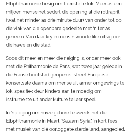
Elbphilharmonie besig om toeriste te lok. Meer as een
miljoen mense het sedert die opening al die roltraprit
(wat net minder as drie minute duur) van onder tot op
die vlak van die openbare gedeelte met ‘n terras
geneem. Van daar kry ‘n mens ŉ wonderlike uitsig oor
die hawe en die stad.
Soos dit meer en meer die neiging is, onder meer ook
met die Philharmonie de Paris, wat twee jaar gelede in
die Franse hoofstad geopen is, streef Europese
konsertsale daarna om mense uit armer omgewings te
lok, spesifiek deur kinders aan te moedig om
instrumente uit ander kulture te leer speel.
In ‘n poging om nuwe gehore te kweek, het die
Elbphilharmonie in Maart “Salaam Syria”, ‘n kort fees
met musiek van dié oorloggeteisterde land, aangebied.