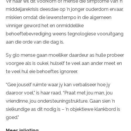
Vir haar wil dit voorkom of mense die simptome van ’n
middeljarekrisis deesdae op ’n jonger ouderdom ervaar,
miskien omdat die lewenstempo in die algemeen
vinniger geword het en onmiddellike
behoeftebevrediging weens tegnologiese vooruitgang
aan die orde van die dag is.
Sy glo mense gaan moeiliker daardeur as hulle probeer
voorgee als is oukei, hulself te veel aan ander meet en
te veel hul eie behoeftes ignoreer.
“Gee jouself ruimte waar jy kan verbaliseer hoe jy
daaroor voel,” is haar raad. “Praat met jou man, jou
vriendinne, jou ondersteuningstrukture. Gaan sien ’n
sielkundige as dit nodig is – ’n objektiewe klankbord is
goed.”
Meer inligting