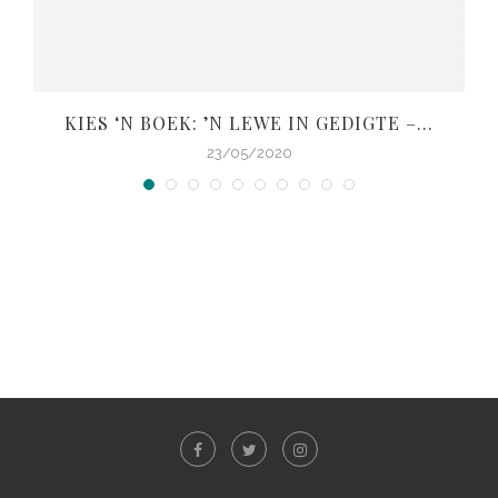
KIES ‘N BOEK: ’N LEWE IN GEDIGTE –...
V
23/05/2020