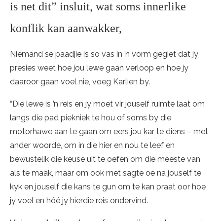
is net dit” insluit, wat soms innerlike
konflik kan aanwakker,
Niemand se paadjie is so vas in ’n vorm gegiet dat jy
presies weet hoe jou lewe gaan verloop en hoe jy
daaroor gaan voel nie, voeg Karlien by.
“Die lewe is ’n reis en jy moet vir jouself ruimte laat om
langs die pad piekniek te hou of soms by die
motorhawe aan te gaan om eers jou kar te diens – met
ander woorde, om in die hier en nou te leef en
bewustelik die keuse uit te oefen om die meeste van
als te maak, maar om ook met sagte oë na jouself te
kyk en jouself die kans te gun om te kan praat oor hoe
jy voel en hóé jy hierdie reis ondervind.