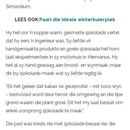
Simondium.
LEES OOK:
Paarl die ideale winterkuierplek
Hy het oor ’n koppie warm, gesmelte sjokolade vertel
dat hy eers ’n ingenieur was. Sy liefde vir
handgemaakte produkte en goeie sjokolade het hom
laat eksperimenteer in sy motorhuis in Hermanus. Hy
het al sy hand gewaag aan brood- en wynmaak, maar
dis by sjokolade-maak wat sy liefde regtig lê.
“Ek het geleer dat kakao se geurprofiel – net soos wyn
– beïnvloed word deur terroir, die omgewing en die tipe
grond waarin die plant groei. Dit het my laat besluit om
enkel-oorsprong sjokolade te maak.”
Die pad was beslis nie met sjokolade besaai nie: die