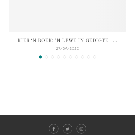
KIES ‘N BOEK: ’N LEWE IN GEDIGTE –...
V
23/05/2020