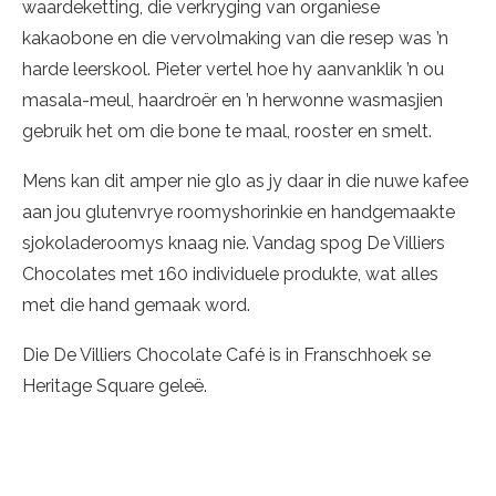
waardeketting, die verkryging van organiese
kakaobone en die vervolmaking van die resep was ’n
harde leerskool. Pieter vertel hoe hy aanvanklik ’n ou
masala-meul, haardroër en ’n herwonne wasmasjien
gebruik het om die bone te maal, rooster en smelt.
Mens kan dit amper nie glo as jy daar in die nuwe kafee
aan jou glutenvrye roomyshorinkie en handgemaakte
sjokoladeroomys knaag nie. Vandag spog De Villiers
Chocolates met 160 individuele produkte, wat alles
met die hand gemaak word.
Die De Villiers Chocolate Café is in Franschhoek se
Heritage Square geleë.