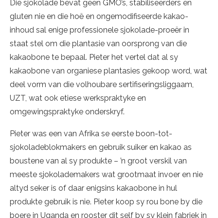
Die sjokolade bevat geen GMO’s, stabiliseerders en
gluten nie en die hoë en ongemodifiseerde kakao-
inhoud sal enige professionele sjokolade-proeër in
staat stel om die plantasie van oorsprong van die
kakaobone te bepaal. Pieter het vertel dat al sy
kakaobone van organiese plantasies gekoop word, wat
deel vorm van die volhoubare sertifiseringsliggaam,
UZT, wat ook etiese werkspraktyke en
omgewingspraktyke onderskryf.
Pieter was een van Afrika se eerste boon-tot-
sjokoladeblokmakers en gebruik suiker en kakao as
boustene van al sy produkte – ’n groot verskil van
meeste sjokolademakers wat grootmaat invoer en nie
altyd seker is of daar enigsins kakaobone in hul
produkte gebruik is nie. Pieter koop sy rou bone by die
boere in Uganda en rooster dit self by sy klein fabriek in