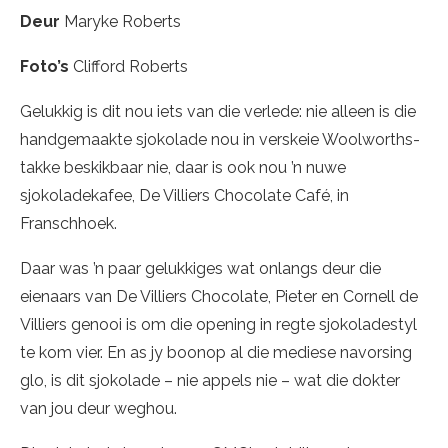
Deur
Maryke Roberts
Foto
’s
Clifford Roberts
Gelukkig is dit nou iets van die verlede: nie alleen is die
handgemaakte sjokolade nou in verskeie Woolworths-
takke beskikbaar nie, daar is ook nou ’n nuwe
sjokoladekafee, De Villiers Chocolate Café, in
Franschhoek.
Daar was ’n paar gelukkiges wat onlangs deur die
eienaars van De Villiers Chocolate, Pieter en Cornell de
Villiers genooi is om die opening in regte sjokoladestyl
te kom vier. En as jy boonop al die mediese navorsing
glo, is dit sjokolade – nie appels nie – wat die dokter
van jou deur weghou.