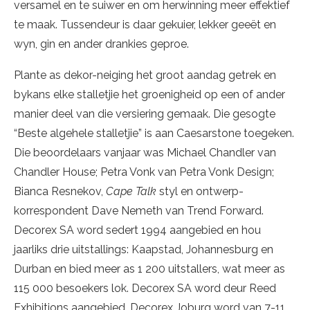
versamel en te suiwer en om herwinning meer effektief
te maak. Tussendeur is daar gekuier, lekker geeët en
wyn, gin en ander drankies geproe.
Plante as dekor-neiging het groot aandag getrek en
bykans elke stalletjie het groenigheid op een of ander
manier deel van die versiering gemaak. Die gesogte
“Beste algehele stalletjie” is aan Caesarstone toegeken.
Die beoordelaars vanjaar was Michael Chandler van
Chandler House; Petra Vonk van Petra Vonk Design;
Bianca Resnekov,
Cape Talk
styl en ontwerp-
korrespondent Dave Nemeth van Trend Forward.
Decorex SA word sedert 1994 aangebied en hou
jaarliks drie uitstallings: Kaapstad, Johannesburg en
Durban en bied meer as 1 200 uitstallers, wat meer as
115 000 besoekers lok. Decorex SA word deur Reed
Exhibitions aangebied. Decorex Joburg word van 7-11