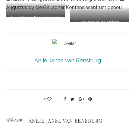
Augustus by die Gallagher Konfensiesentrum gehou.
Lulu Carr by haar ontwerpe
8 Degrees south Maison &
Object se Design Pavillion
Anlie Janse van Rensburg
0
ANLIE JANSE VAN RENSBURG