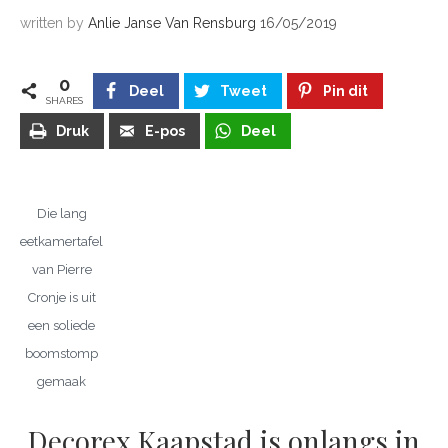
written by
Anlie Janse Van Rensburg
16/05/2019
0
Deel
Tweet
Pin dit
SHARES
Druk
E-pos
Deel
Die lang
eetkamertafel
van Pierre
Cronje is uit
een soliede
boomstomp
gemaak
Decorex Kaapstad is onlangs in