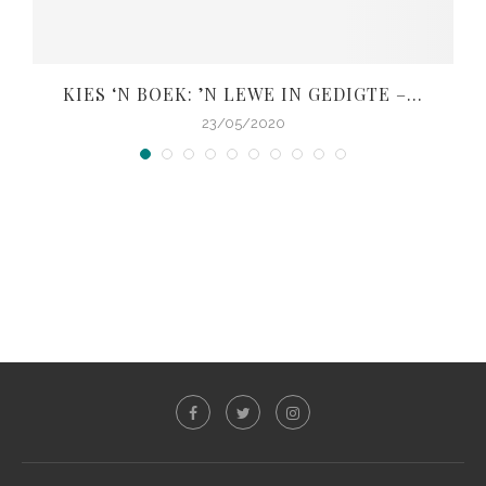
KIES ‘N BOEK: ’N LEWE IN GEDIGTE –...
V
23/05/2020