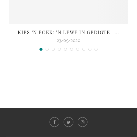
KIES ‘N BOEK: ’N LEWE IN GEDIGTE –...
V
23/05/2020