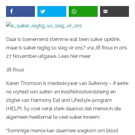
Daar is toenemend stemme wat teen suiker opklink,
maar is suiker regtig so sleg vir ons? vra JB Roux in ons
27 November-uitgawe. Lees hier meer
JB Roux
Karen Thomson is medeskrywer van
Suikervry – 8 weke
na vryheid van suiker- en koolhidraatverslawing
en
stigter van Harmony Eat and Lifestyle-program
(HELP). Sy voel veral sterk daaroor dat mense in die
algemeen heeltemal te veel suiker inneem.
“Sommige mense kan daarmee wegkom om bloot