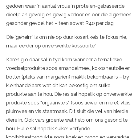
gedoen waar ’n aantal vroue ’n proteïen-gebaseerde
dieetplan gevolg en gewig verloor en oor die algemeen
gesonder gevoel het – teen sowat R40 per dag.
Die ‘geheim’ is om nie op duur kosartikels te fokus nie,
maar eerder op onverwerkte kossoorte.”
Karen glo daar sal ’n tyd kom wanneer alternatiewe
voedselprodukte soos amandelmeel, kokosneutolie en
botter (pleks van margarien) maklik bekombaar is – by
kleinhandelaars wat dit kan bekostig om sulke
produkte aan te hou. Die res sal hopelik op onverwerkte
produkte soos “orgaanvleis” (soos liewer en niere), vleis,
pluimvee en vis staatmaak. Dit sluit die vet van hierdie
diere in. Ook vars groente wat help om ons gesond te
hou. Hulle sal hopelik suiker, verfynde
koolhidraatprodukte soos koek en brood en verwerkte