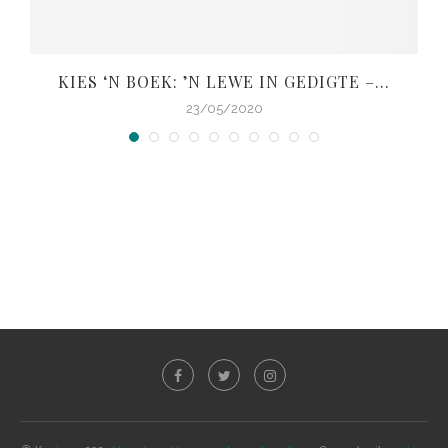
KIES ‘N BOEK: ’N LEWE IN GEDIGTE –...
V
23/05/2020