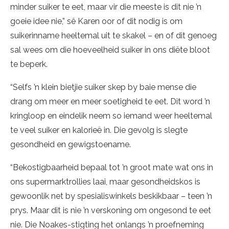
minder suiker te eet, maar vir die meeste is dit nie ’n
goeie idee nie,” sê Karen oor of dit nodig is om
suikerinname heeltemal uit te skakel – en of dit genoeg
sal wees om die hoeveelheid suiker in ons diëte bloot
te beperk.
“Selfs ’n klein bietjie suiker skep by baie mense die
drang om meer en meer soetigheid te eet. Dit word ’n
kringloop en eindelik neem so iemand weer heeltemal
te veel suiker en kalorieë in. Die gevolg is slegte
gesondheid en gewigstoename.
“Bekostigbaarheid bepaal tot ’n groot mate wat ons in
ons supermarktrollies laai, maar gesondheidskos is
gewoonlik net by spesialiswinkels beskikbaar – teen ’n
prys. Maar dit is nie ’n verskoning om ongesond te eet
nie. Die Noakes-stigting het onlangs ’n proefneming