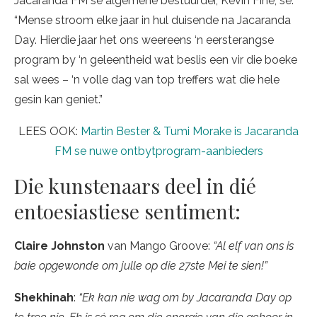
Jacaranda FM se algemene bestuurder, Kevin Fine, sê:
“Mense stroom elke jaar in hul duisende na Jacaranda
Day. Hierdie jaar het ons weereens ‘n eersterangse
program by ‘n geleentheid wat beslis een vir die boeke
sal wees – ‘n volle dag van top treffers wat die hele
gesin kan geniet.”
LEES OOK:
Martin Bester & Tumi Morake is Jacaranda
FM se nuwe ontbytprogram-aanbieders
Die kunstenaars deel in dié
entoesiastiese sentiment:
Claire Johnston
van Mango Groove:
“Al elf van ons is
baie opgewonde om julle op die 27ste Mei te sien!”
Shekhinah
:
“Ek kan nie wag om by Jacaranda Day op