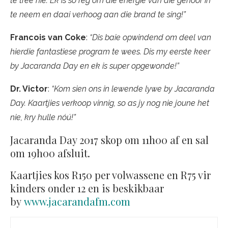
te tree nie. Ek is só reg om die energie van die gehoor in
te neem en daai verhoog aan die brand te sing!”
Francois van Coke
:
“Dis baie opwindend om deel van
hierdie fantastiese program te wees. Dis my eerste keer
by Jacaranda Day en ek is super opgewonde!”
Dr. Victor
:
“Kom sien ons in lewende lywe by Jacaranda
Day. Kaartjies verkoop vinnig, so as jy nog nie joune het
nie, kry hulle nóú!”
Jacaranda Day 2017 skop om 11h00 af en sal
om 19h00 afsluit.
Kaartjies kos R150 per volwassene en R75 vir
kinders onder 12 en is beskikbaar
by
www.jacarandafm.com