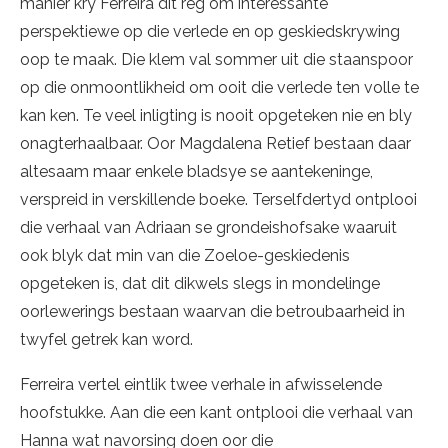
manier kry Ferreira dit reg om interessante
perspektiewe op die verlede en op geskiedskrywing
oop te maak. Die klem val sommer uit die staanspoor
op die onmoontlikheid om ooit die verlede ten volle te
kan ken. Te veel inligting is nooit opgeteken nie en bly
onagterhaalbaar. Oor Magdalena Retief bestaan daar
altesaam maar enkele bladsye se aantekeninge,
verspreid in verskillende boeke. Terselfdertyd ontplooi
die verhaal van Adriaan se grondeishofsake waaruit
ook blyk dat min van die Zoeloe-geskiedenis
opgeteken is, dat dit dikwels slegs in mondelinge
oorlewerings bestaan waarvan die betroubaarheid in
twyfel getrek kan word.
Ferreira vertel eintlik twee verhale in afwisselende
hoofstukke. Aan die een kant ontplooi die verhaal van
Hanna wat navorsing doen oor die