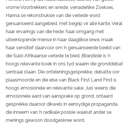
vrome Voortrekkers en wrede, verraderlike Zoeloes.
Hanna se rekonstruksie van die verlede word
genuanseerd aangebied, met begrip vir alle kante. Veral
haar ervarings van die hede, haar omgang met
uiteenlopende mense in haar daaglikse lewe, maak
haar sensitief daarvoor om ’n genuanseerde beeld van
die Suid-Afrikaanse verlede te bied.
Bloedlelie
is ’n
hoogs relevante boek in ons tyd waarin die gronddebat
sentraal staan. Die onteieningsgesprekke, debatte oor
plaasmoorde en die eise van Black First Land First is
hoogs emosionele en relevante sake. Juis weens die
emosionele aard van aansprake op grond, ontaard
gesprekke daaroor dikwels in eensydige propaganda,
die inneem van ’n radikale posisie waaruit ander se
menings gewoon doodgeskree word.