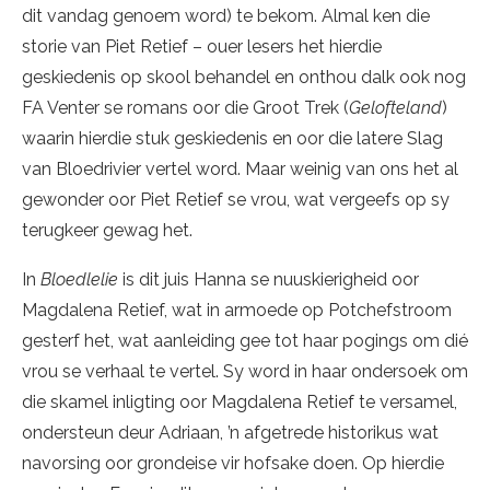
dit vandag genoem word) te bekom. Almal ken die
storie van Piet Retief – ouer lesers het hierdie
geskiedenis op skool behandel en onthou dalk ook nog
FA Venter se romans oor die Groot Trek (
Gelofteland
)
waarin hierdie stuk geskiedenis en oor die latere Slag
van Bloedrivier vertel word. Maar weinig van ons het al
gewonder oor Piet Retief se vrou, wat vergeefs op sy
terugkeer gewag het.
In
Bloedlelie
is dit juis Hanna se nuuskierigheid oor
Magdalena Retief, wat in armoede op Potchefstroom
gesterf het, wat aanleiding gee tot haar pogings om dié
vrou se verhaal te vertel. Sy word in haar ondersoek om
die skamel inligting oor Magdalena Retief te versamel,
ondersteun deur Adriaan, ’n afgetrede historikus wat
navorsing oor grondeise vir hofsake doen. Op hierdie