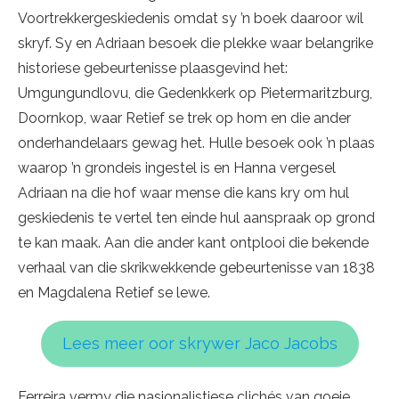
Voortrekkergeskiedenis omdat sy ’n boek daaroor wil
skryf. Sy en Adriaan besoek die plekke waar belangrike
historiese gebeurtenisse plaasgevind het:
Umgungundlovu, die Gedenkkerk op Pietermaritzburg,
Doornkop, waar Retief se trek op hom en die ander
onderhandelaars gewag het. Hulle besoek ook ’n plaas
waarop ’n grondeis ingestel is en Hanna vergesel
Adriaan na die hof waar mense die kans kry om hul
geskiedenis te vertel ten einde hul aanspraak op grond
te kan maak. Aan die ander kant ontplooi die bekende
verhaal van die skrikwekkende gebeurtenisse van 1838
en Magdalena Retief se lewe.
Lees meer oor skrywer Jaco Jacobs
Ferreira vermy die nasionalistiese clichés van goeie,