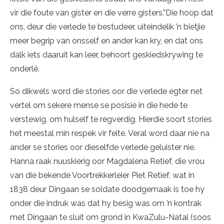
vir die foute van gister en die verre gisters.”Die hoop dat
ons, deur die verlede te bestudeer, uiteindelik ’n bietjie
meer begrip van onsself en ander kan kry, en dat ons
dalk iets daaruit kan leer, behoort geskiedskrywing te
onderlê.
So dikwels word die stories oor die verlede egter net
vertel om sekere mense se posisie in die hede te
verstewig, om hulself te regverdig. Hierdie soort stories
het meestal min respek vir feite. Veral word daar nie na
ander se stories oor dieselfde verlede geluister nie.
Hanna raak nuuskierig oor Magdalena Retief, die vrou
van die bekende Voortrekkerleier Piet Retief, wat in
1838 deur Dingaan se soldate doodgemaak is toe hy
onder die indruk was dat hy besig was om ’n kontrak
met Dingaan te sluit om grond in KwaZulu-Natal (soos