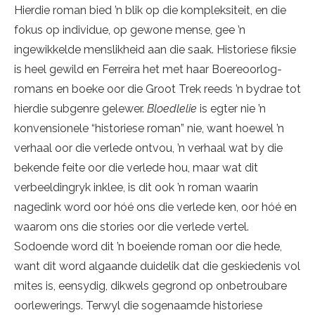
Hierdie roman bied ’n blik op die kompleksiteit, en die
fokus op individue, op gewone mense, gee ’n
ingewikkelde menslikheid aan die saak. Historiese fiksie
is heel gewild en Ferreira het met haar Boereoorlog-
romans en boeke oor die Groot Trek reeds ’n bydrae tot
hierdie subgenre gelewer.
Bloedlelie
is egter nie ’n
konvensionele “historiese roman” nie, want hoewel ’n
verhaal oor die verlede ontvou, ’n verhaal wat by die
bekende feite oor die verlede hou, maar wat dit
verbeeldingryk inklee, is dit ook ’n roman waarin
nagedink word oor hóé ons die verlede ken, oor hóé en
waarom ons die stories oor die verlede vertel.
Sodoende word dit ’n boeiende roman oor die hede,
want dit word algaande duidelik dat die geskiedenis vol
mites is, eensydig, dikwels gegrond op onbetroubare
oorlewerings. Terwyl die sogenaamde historiese