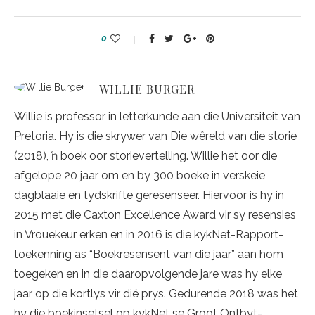
0
WILLIE BURGER
Willie is professor in letterkunde aan die Universiteit van
Pretoria. Hy is die skrywer van Die wêreld van die storie
(2018), ŉ boek oor storievertelling. Willie het oor die
afgelope 20 jaar om en by 300 boeke in verskeie
dagblaaie en tydskrifte geresenseer. Hiervoor is hy in
2015 met die Caxton Excellence Award vir sy resensies
in Vrouekeur erken en in 2016 is die kykNet-Rapport-
toekenning as “Boekresensent van die jaar” aan hom
toegeken en in die daaropvolgende jare was hy elke
jaar op die kortlys vir dié prys. Gedurende 2018 was het
hy die boekinsetsel op kykNet se Groot Ontbyt-