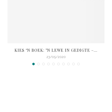
KIES ‘N BOEK: ’N LEWE IN GEDIGTE –...
V
23/05/2020