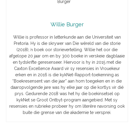
Willie Burger
Willie is professor in letterkunde aan die Universiteit van
Pretoria. Hy is die skrywer van Die wêreld van die storie
(2018), ŉ boek oor storievertelling. Willie het oor die
afgelope 20 jaar om en by 300 boeke in verskeie dagblaaie
en tydskrifte geresenseer. Hiervoor is hy in 2015 met die
Caxton Excellence Award vir sy resensies in Vrouekeur
erken en in 2016 is die kykNet-Rapport-toekenning as
“Boekresensent van die jaar” aan hom toegeken en in die
daaropvolgende jare was hy elke jaar op die kortlys vir dié
prys. Gedurende 2018 was het hy die boekinsetsel op
kykNet se Groot Ontbyt-program aangebied. Met sy
resensies en rubrieke probeer hy om literêre navorsing ook
buite die grense van die akademie te versprei.