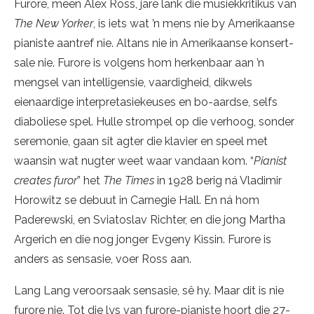
Furore, meen Alex Ross, jare lank die musiekkritikus van
The New Yorker
, is iets wat ’n mens nie by Amerikaanse
pianiste aantref nie. Altans nie in Amerikaanse konsert-
sale nie. Furore is volgens hom herkenbaar aan ’n
mengsel van intelligensie, vaardigheid, dikwels
eienaardige interpretasiekeuses en bo-aardse, selfs
diaboliese spel. Hulle strompel op die verhoog, sonder
seremonie, gaan sit agter die klavier en speel met
waansin wat nugter weet waar vandaan kom. “
Pianist
creates furor
” het
The Times
in 1928 berig ná Vladimir
Horowitz se debuut in Carnegie Hall. En ná hom
Paderewski, en Sviatoslav Richter, en die jong Martha
Argerich en die nog jonger Evgeny Kissin. Furore is
anders as sensasie, voer Ross aan.
Lang Lang veroorsaak sensasie, sê hy. Maar dit is nie
furore nie. Tot die lys van furore-pianiste hoort die 27-