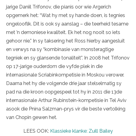
jarige Daniil Trifonov, die pianis oor wie Argerich
opgemerk het: “Wat hy met sy hande doen, is tegnies
ongelooflik. Dit is ook sy aanslag – die teerheid tesame
met ’n demoniese kwaliteit. Ek het nog nooit so iets
gehoor nie.” In sy taksering het Ross hierby aangesluit
en verwys na sy “kombinasie van monsteragtige
tegniek en sy glansende tonaliteit”. In 2008 het Trifonov
op 17-jarige ouderdom die vyfde plek in die
internasionale Scriabinkompetisie in Moskou verower.
Daarna het hy die volgende drie jaar stelselmatig sy
pad na die kroon oopgespeel tot hy in 2011 die 13de
internasionale Arthur Rubinstein-kompetisie in Tel Aviv
asook die Pnina Salzman-prys vir die beste vertolking
van Chopin gewen het.
LEES OOK:
Klassieke klanke: Zuill Bailey