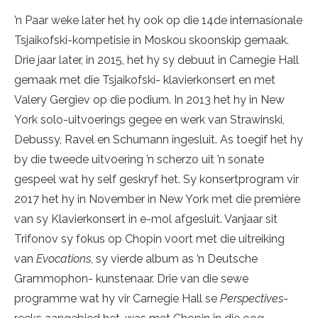
’n Paar weke later het hy ook op die 14de internasionale
Tsjaikofski-kompetisie in Moskou skoonskip gemaak.
Drie jaar later, in 2015, het hy sy debuut in Carnegie Hall
gemaak met die Tsjaikofski- klavierkonsert en met
Valery Gergiev op die podium. In 2013 het hy in New
York solo-uitvoerings gegee en werk van Strawinski,
Debussy, Ravel en Schumann ingesluit. As toegif het hy
by die tweede uitvoering ’n scherzo uit ’n sonate
gespeel wat hy self geskryf het. Sy konsertprogram vir
2017 het hy in November in New York met die première
van sy Klavierkonsert in e-mol afgesluit. Vanjaar sit
Trifonov sy fokus op Chopin voort met die uitreiking
van
Evocations
, sy vierde album as ’n Deutsche
Grammophon- kunstenaar. Drie van die sewe
programme wat hy vir Carnegie Hall se
Perspectives
-