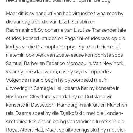
reeks aangebied het, was met Chopin in die oog.
Maar dit is sy aandurf van hoë virtuositeit waarmee hy
die aandag trek: dié van Liszt, Scriabin en
Rachmaninoff. Sy opname van Liszt se Transendentale
etudes, konsert-etudes en Paganini-etudes was op die
kortlys vir die Gramophone-prys. Sy repertorium sluit
nietemin ook werk van 20ste-eeuse komponiste soos
Samuel Barber en Federico Mompou in. Van New York,
waar hy deesdae woon, reis hy wyd vir optredes.
Volgende maand begin hy byvoorbeeld met ’n
uitvoering in Carnegie Hall, daarna het hy konserte in
Boston en Cleveland voordat hy na Duitsland vir
konserte in Düsseldorf, Hamburg, Frankfurt en München
reis. Daarna speel hy die Tsjaikofski 1 met die Londen-
simfonieorkes onder leiding van Vladimir Jurofski in die
Royal Albert Hall. Maart se uitvoerings sluit hy met vier