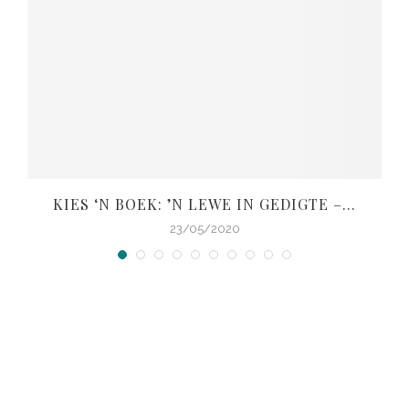
KIES ‘N BOEK: ’N LEWE IN GEDIGTE –...
V
23/05/2020