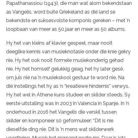
Papathanassíou (1943), die man wat alom bekendstaan
as Vangelis, word buite Griekeland as dié land se
bekendste en suksesvolste komponis gereken – met ’n
loopbaan van meer as 50 jaar en meer as 50 albums.
Hy het van kleins af klavier gespeel, maar nooit
deeglike kennis van musieknotasie onder die knie gekry
nie. Hy het ook nooit formele musiekonderrig gehad
nie. Hy het homself gelukkig geag, het hy later gesê,
om juis nié na ’n musiekskool gestuur te word nie. Na
dié instellings het hy as ’n “kreatiewe hindernis” verwys.
Hy het wel in Athene kuns studeer en skilder steeds. Sy
eerste uitstalling was in 2003 in Valencia in Spanje. In ’n
onderhoud in 2016 het Vangelis die verskil tussen
skilder en komponeer só geformuleer: “Dit is nie
dieselfde ding nie. Dit is ’n mens wat skilderwerk
voortbring. Musiek het niemand nodig nie. Daar is iets