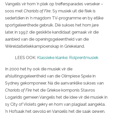
Vangelis vir hom ’n plek op treffersparades verseker –
soos met
Chariots of Fire
. Sy musiek uit dié fliek is
sedertdien in ’n magdom TV-programme en by etlike
sportgeleenthede gebruik. Dié sukses het hom jare
later, in 1997, die geskikte kandidaat gemaak vir die
aanbied van die openingsgeleentheid van die
Wêreldatletiekkampioenskap in Griekeland.
LEES OOK:
Klassieke klanke: Rolprentmusiek
In 2000 het hy ook die musiek vir die
afsluitingsgeleentheid van die Olimpiese Spele in
Sydney gekomponeer. Ná die aanvanklike sukses van
Chariots of Fire
het die Griekse komponis Stavros
Logaridis gemeen Vangelis het die idee vir dié musiek in
sy City of Violets gekry en hom van plagiaat aangekla.
’n Hofsaak het gevolg en Vangelis het die saak gewen.