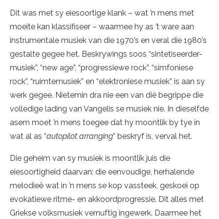
Dit was met sy eiesoortige klank – wat ’n mens met
moeite kan klassifiseer – waarmee hy as ’t ware aan
instrumentale musiek van die 1970’s en veral die 1980’s
gestalte gegee het. Beskrywings soos “sintetiseerder-
musiek”, “new age”, “progressiewe rock”, “simfoniese
rock”, “ruimtemusiek” en “elektroniese musiek” is aan sy
werk gegee. Nietemin dra nie een van dié begrippe die
volledige lading van Vangelis se musiek nie. In dieselfde
asem moet ’n mens toegee dat hy moontlik by tye in
wat al as “
autopilot arranging
” beskryf is, verval het.
Die geheim van sy musiek is moontlik juis die
eiesoortigheid daarvan: die eenvoudige, herhalende
melodieë wat in ’n mens se kop vassteek, geskoei op
evokatiewe ritme- en akkoordprogressie. Dit alles met
Griekse volksmusiek vernuftig ingewerk. Daarmee het