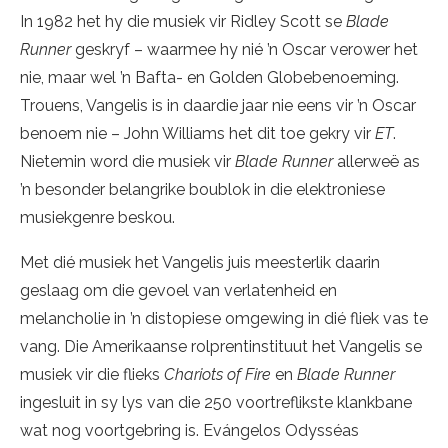
In 1982 het hy die musiek vir Ridley Scott se
Blade
Runner
geskryf – waarmee hy nié ’n Oscar verower het
nie, maar wel ’n Bafta- en Golden Globebenoeming.
Trouens, Vangelis is in daardie jaar nie eens vir ’n Oscar
benoem nie – John Williams het dit toe gekry vir
ET
.
Nietemin word die musiek vir
Blade Runner
allerweë as
’n besonder belangrike boublok in die elektroniese
musiekgenre beskou.
Met dié musiek het Vangelis juis meesterlik daarin
geslaag om die gevoel van verlatenheid en
melancholie in ’n distopiese omgewing in dié fliek vas te
vang. Die Amerikaanse rolprentinstituut het Vangelis se
musiek vir die flieks
Chariots of Fire
en
Blade Runner
ingesluit in sy lys van die 250 voortreflikste klankbane
wat nog voortgebring is. Evángelos Odysséas