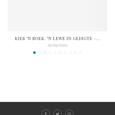
KIES ‘N BOEK: ’N LEWE IN GEDIGTE –...
V
23/05/2020