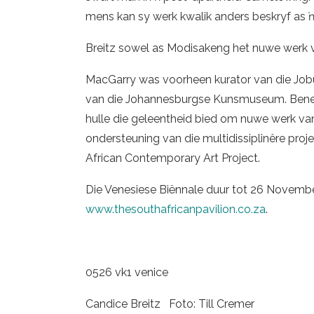
mens kan sy werk kwalik anders beskryf as ŉ
Breitz sowel as Modisakeng het nuwe werk vi
MacGarry was voorheen kurator van die Jobu
van die Johannesburgse Kunsmuseum. Benew
hulle die geleentheid bied om nuwe werk van
ondersteuning van die multidissiplinêre proj
African Contemporary Art Project.
Die Venesiese Biënnale duur tot 26 Novemb
www.thesouthafricanpavilion.co.za
.
0526 vk1 venice
Candice Breitz Foto: Till Cremer