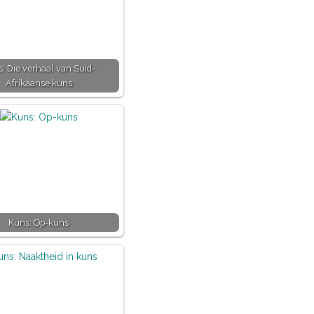
: Die verhaal van Suid-
Afrikaanse kuns
Kuns: Op-kuns