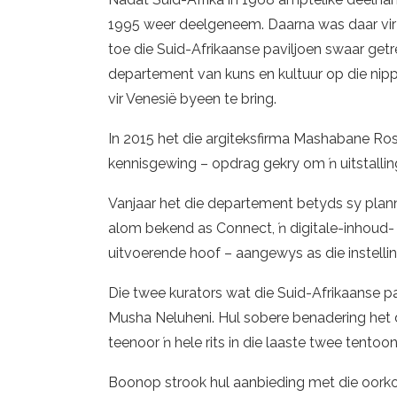
1995 weer deelgeneem. Daarna was daar vir 
toe die Suid-Afrikaanse paviljoen swaar get
departement van kuns en kultuur op die nip
vir Venesië byeen te bring.
In 2015 het die argiteksfirma Mashabane Ro
kennisgewing – opdrag gekry om ŉ uitstallin
Vanjaar het die departement betyds sy plan
alom bekend as Connect, ŉ digitale-inhoud
uitvoerende hoof – aangewys as die instellin
Die twee kurators wat die Suid-Afrikaanse pa
Musha Neluheni. Hul sobere benadering het d
teenoor ŉ hele rits in die laaste twee tentoo
Boonop strook hul aanbieding met die oorkoe