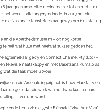
16 jaar geen amptelike deelname nie tot en met 2011
rek het weens talle ongerymdhede. In 2013 het die
per die Nasionale Kunstefees aangewys om ŉ uitstalling
se en die Apartheidsmuseum – op nóg korter
g te reël wat hulle met heelwat sukses gedoen het.
ne agtermekaar gekry en Connect Channel Pty (Ltd) –
- en televisiemaatskappy en met Basetsana Kumalo as
g wat dié taak moes uitvoer.
viljoen in die Arsenale ingerig het, is Lucy MacGarry en
aartoe gelei dat die werk van net twee kunstenaars –
nstellings – vertoon word.
pelende tema vir die 57ste Biënnale, “Viva Arte Viva”,