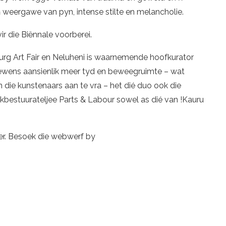
 weergawe van pyn, intense stilte en melancholie.
r die Biënnale voorberei.
rg Art Fair en Neluheni is waarnemende hoofkurator
ens aansienlik meer tyd en beweegruimte – wat
 die kunstenaars aan te vra – het dié duo ook die
ekbestuurateljee Parts & Labour sowel as dié van !Kauru
er. Besoek die webwerf by