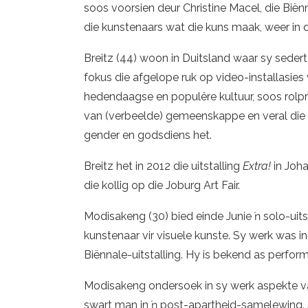
soos voorsien deur Christine Macel, die Bië
die kunstenaars wat die kuns maak, weer in die
Breitz (44) woon in Duitsland waar sy seder
fokus die afgelope ruk op video-installasies
hedendaagse en populêre kultuur, soos rolpre
van (verbeelde) gemeenskappe en veral die 
gender en godsdiens het.
Breitz het in 2012 die uitstalling
Extra!
in Joh
die kollig op die Joburg Art Fair.
Modisakeng (30) bied einde Junie ŉ solo-uit
kunstenaar vir visuele kunste. Sy werk was i
Biënnale-uitstalling. Hy is bekend as perfor
Modisakeng ondersoek in sy werk aspekte van i
swart man in ŉ post-apartheid-samelewing.