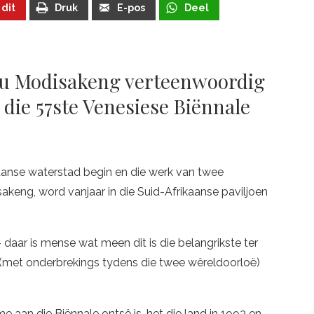
 dit
Druk
E-pos
Deel
au Modisakeng verteenwoordig
 die 57ste Venesiese Biënnale
liaanse waterstad begin en die werk van twee
keng, word vanjaar in die Suid-Afrikaanse paviljoen
aar is mense wat meen dit is die belangrikste ter
 (met onderbrekings tydens die twee wêreldoorloë)
 aan die Biënnale ontsê is, het die land in 1993 en