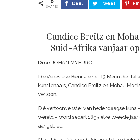
0
Deel
Tweet
Pin
SHARES
Candice Breitz en Moh
Suid-Afrika vanjaar op
Deur
JOHAN MYBURG
Die Venesiese Biënnale het 13 Mei in dié Ita
kunstenaars, Candice Breitz en Mohau Modisa
vertoon.
Dié vertoonvenster van hedendaagse kuns – d
wêreld – word sedert 1895 elke tweede jaar
aangebied.
Nadat Suid-Afrika in 1968 amptelike deelname