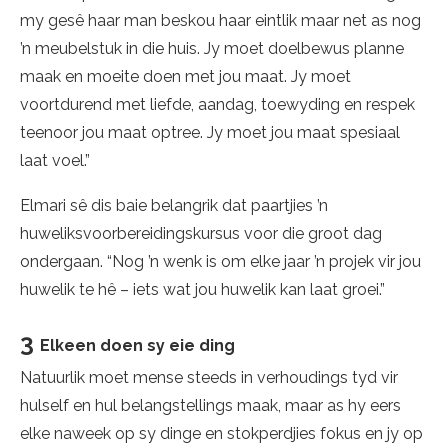
my gesê haar man beskou haar eintlik maar net as nog
’n meubelstuk in die huis. Jy moet doelbewus planne
maak en moeite doen met jou maat. Jy moet
voortdurend met liefde, aandag, toewyding en respek
teenoor jou maat optree. Jy moet jou maat spesiaal
laat voel.”
Elmari sê dis baie belangrik dat paartjies ’n
huweliksvoorbereidingskursus voor die groot dag
ondergaan. “Nog ’n wenk is om elke jaar ’n projek vir jou
huwelik te hê – iets wat jou huwelik kan laat groei.”
3
Elkeen doen sy eie ding
Natuurlik moet mense steeds in verhoudings tyd vir
hulself en hul belangstellings maak, maar as hy eers
elke naweek op sy dinge en stokperdjies fokus en jy op