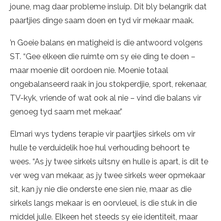
joune, mag daar probleme insluip. Dit bly belangrik dat
paartjies dinge saam doen en tyd vir mekaar maak.
’n Goeie balans en matigheid is die antwoord volgens
ST. “Gee elkeen die ruimte om sy eie ding te doen –
maar moenie dit oordoen nie. Moenie totaal
ongebalanseerd raak in jou stokperdjie, sport, rekenaar,
TV-kyk, vriende of wat ook al nie – vind die balans vir
genoeg tyd saam met mekaar.”
Elmari wys tydens terapie vir paartjies sirkels om vir
hulle te verduidelik hoe hul verhouding behoort te
wees. “As jy twee sirkels uitsny en hulle is apart, is dit te
ver weg van mekaar, as jy twee sirkels weer opmekaar
sit, kan jy nie die onderste ene sien nie, maar as die
sirkels langs mekaar is en oorvleuel, is die stuk in die
middel julle. Elkeen het steeds sy eie identiteit, maar