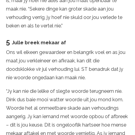
is, maar jy hoef nie alles aan jou maat openbaar te
maak nie. “Sekere dinge kan groter skade aan jou
verhouding verrig, jy hoef nie skuld oor jou verlede te
beken en als te vertel nie.”
5
Julle breek mekaar af
Ons wil elkeen gewaardeer en belangrik voel en as jou
maat jou verkleineer en afkraak, kan dit die
doodsklokke vir jul verhouding lui. ST benadruk dat jy
nie woorde ongedaan kan maak nie.
“Jy kan nie die lelike of slegte woorde terugneem nie.
Dink dus baie mooi watter woorde uit jou mond kom.
Woorde het al onmeetbare skade aan verhoudings
aangerig. Jy kan iemand met woorde opbou of afbreek
– dit is jou keuse. Dit is ongelooflik hartseer hoe mense
mekaar aftakel en met woorde vernietig. As jy iemand