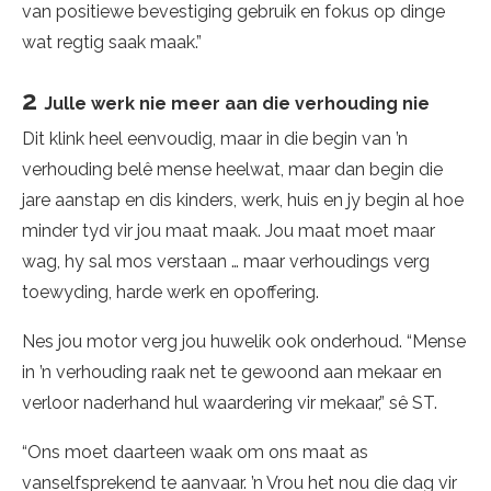
van positiewe bevestiging gebruik en fokus op dinge
wat regtig saak maak.”
2
Julle werk nie meer aan die verhouding nie
Dit klink heel eenvoudig, maar in die begin van ’n
verhouding belê mense heelwat, maar dan begin die
jare aanstap en dis kinders, werk, huis en jy begin al hoe
minder tyd vir jou maat maak. Jou maat moet maar
wag, hy sal mos verstaan … maar verhoudings verg
toewyding, harde werk en opoffering.
Nes jou motor verg jou huwelik ook onderhoud. “Mense
in ’n verhouding raak net te gewoond aan mekaar en
verloor naderhand hul waardering vir mekaar,” sê ST.
“Ons moet daarteen waak om ons maat as
vanselfsprekend te aanvaar. ’n Vrou het nou die dag vir