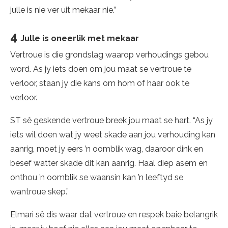
julle is nie ver uit mekaar nie.”
4
Julle is oneerlik met mekaar
Vertroue is die grondslag waarop verhoudings gebou
word. As jy iets doen om jou maat se vertroue te
verloor, staan jy die kans om hom of haar ook te
verloor.
ST sê geskende vertroue breek jou maat se hart. “As jy
iets wil doen wat jy weet skade aan jou verhouding kan
aanrig, moet jy eers ’n oomblik wag, daaroor dink en
besef watter skade dit kan aanrig. Haal diep asem en
onthou ’n oomblik se waansin kan ’n leeftyd se
wantroue skep.”
Elmari sê dis waar dat vertroue en respek baie belangrik