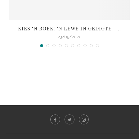
KIES ‘N BOEK: ’N LEWE IN GEDIGTE –...
V
23/05/2020