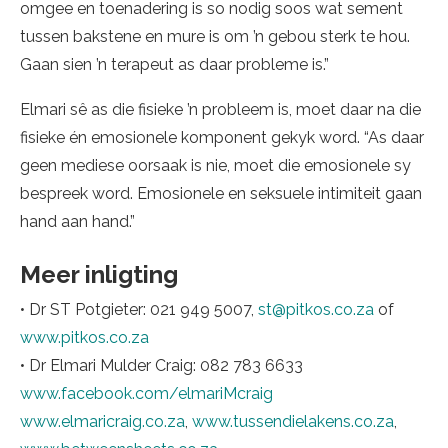
omgee en toenadering is so nodig soos wat sement
tussen bakstene en mure is om ’n gebou sterk te hou.
Gaan sien ’n terapeut as daar probleme is.”
Elmari sê as die fisieke ’n probleem is, moet daar na die
fisieke én emosionele komponent gekyk word. “As daar
geen mediese oorsaak is nie, moet die emosionele sy
bespreek word. Emosionele en seksuele intimiteit gaan
hand aan hand.”
Meer inligting
• Dr ST Potgieter: 021 949 5007,
st@pitkos.co.za
of
www.pitkos.co.za
• Dr Elmari Mulder Craig: 082 783 6633
www.facebook.com/elmariMcraig
www.elmaricraig.co.za
,
www.tussendielakens.co.za
,