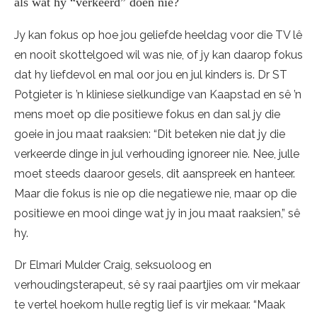
als wat hy “verkeerd” doen nie?
Jy kan fokus op hoe jou geliefde heeldag voor die TV lê
en nooit skottelgoed wil was nie, of jy kan daarop fokus
dat hy liefdevol en mal oor jou en jul kinders is. Dr ST
Potgieter is ’n kliniese sielkundige van Kaapstad en sê ’n
mens moet op die positiewe fokus en dan sal jy die
goeie in jou maat raaksien: “Dit beteken nie dat jy die
verkeerde dinge in jul verhouding ignoreer nie. Nee, julle
moet steeds daaroor gesels, dit aanspreek en hanteer.
Maar die fokus is nie op die negatiewe nie, maar op die
positiewe en mooi dinge wat jy in jou maat raaksien,” sê
hy.
Dr Elmari Mulder Craig, seksuoloog en
verhoudingsterapeut, sê sy raai paartjies om vir mekaar
te vertel hoekom hulle regtig lief is vir mekaar. “Maak