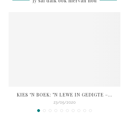
Jy sal dalk ook hiervan hou
KIES ‘N BOEK: ’N LEWE IN GEDIGTE –...
V
23/05/2020