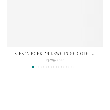
KIES ‘N BOEK: ’N LEWE IN GEDIGTE –...
V
23/05/2020