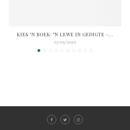
KIES ‘N BOEK: ’N LEWE IN GEDIGTE –...
V
23/05/2020