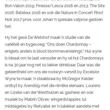
Bon Vallon 2019; Finesse/Lesca 2018 en 2013; The Site
2016; Bateleur 2016 en ook die Nature in Concert Pinot
Noir 2017 proe, voor Johan ’n spesiale vatproe gedoen
het.
Hy het gesê De Wetshof maak ’n studie van die
variëteit en bygevoeg: “Ons doen Chardonnay –
enigiets anders is bloot blommeversierings.” Hul wyne
is ideaal om te laat verouder en hy sê hul Chardonnays
is na 30 jaar nog net so lekker drinkbaar. Daar was die
geleentheid om ons eie rooiwyn-versnit by Excelsior
Wyne te maak; ’n steakbraai by McGregor Kelder;
ontbyt by Arendsig met die nimlike eienaars, Lourens
en Lizelle van der Westhuizen as gashere; en ook
musiek by Mabrin Olives; wingerdstappies; lui
middagetes by Rietvallei; en ’n luilekker aandete met