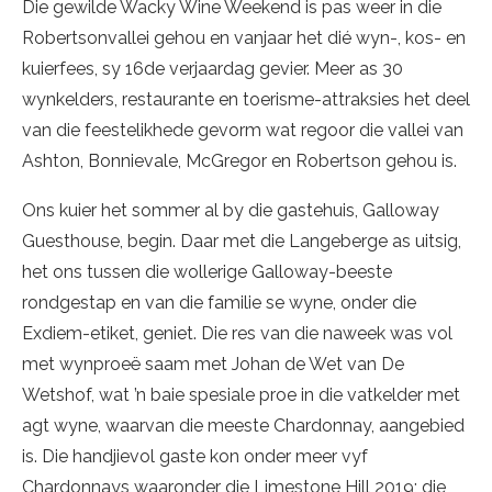
Die gewilde Wacky Wine Weekend is pas weer in die
Robertsonvallei gehou en vanjaar het dié wyn-, kos- en
kuierfees, sy 16de verjaardag gevier. Meer as 30
wynkelders, restaurante en toerisme-attraksies het deel
van die feestelikhede gevorm wat regoor die vallei van
Ashton, Bonnievale, McGregor en Robertson gehou is.
Ons kuier het sommer al by die gastehuis, Galloway
Guesthouse, begin. Daar met die Langeberge as uitsig,
het ons tussen die wollerige Galloway-beeste
rondgestap en van die familie se wyne, onder die
Exdiem-etiket, geniet. Die res van die naweek was vol
met wynproeë saam met Johan de Wet van De
Wetshof, wat ’n baie spesiale proe in die vatkelder met
agt wyne, waarvan die meeste Chardonnay, aangebied
is. Die handjievol gaste kon onder meer vyf
Chardonnays waaronder die Limestone Hill 2019; die