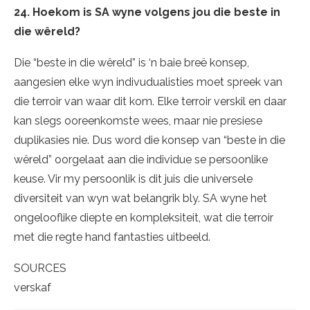
24. Hoekom is SA wyne volgens jou die beste in
die wêreld?
Die “beste in die wêreld” is ‘n baie breë konsep,
aangesien elke wyn indivudualisties moet spreek van
die terroir van waar dit kom. Elke terroir verskil en daar
kan slegs ooreenkomste wees, maar nie presiese
duplikasies nie. Dus word die konsep van “beste in die
wêreld” oorgelaat aan die individue se persoonlike
keuse. Vir my persoonlik is dit juis die universele
diversiteit van wyn wat belangrik bly. SA wyne het
ongelooflike diepte en kompleksiteit, wat die terroir
met die regte hand fantasties uitbeeld.
SOURCES
verskaf