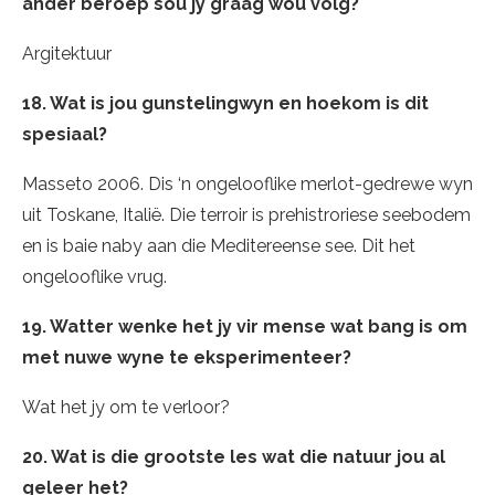
ander beroep sou jy graag wou volg?
Argitektuur
18. Wat is jou gunstelingwyn en hoekom is dit
spesiaal?
Masseto 2006. Dis ‘n ongelooflike merlot-gedrewe wyn
uit Toskane, Italië. Die terroir is prehistroriese seebodem
en is baie naby aan die Meditereense see. Dit het
ongelooflike vrug.
19. Watter wenke het jy vir mense wat bang is om
met nuwe wyne te eksperimenteer?
Wat het jy om te verloor?
20. Wat is die grootste les wat die natuur jou al
geleer het?