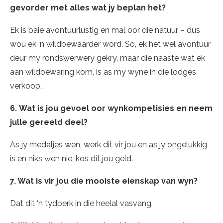
gevorder met alles wat jy beplan het?
Ek is baie avontuurlustig en mal oor die natuur – dus
wou ek ‘n wildbewaarder word. So, ek het wel avontuur
deur my rondswerwery gekry, maar die naaste wat ek
aan wildbewaring kom, is as my wyne in die lodges
verkoop…
6.
Wat is jou gevoel oor wynkompetisies en neem
julle gereeld deel?
As jy medaljes wen, werk dit vir jou en as jy ongelukkig
is en niks wen nie, kos dit jou geld.
7. Wat is vir jou die mooiste eienskap van wyn?
Dat dit ‘n tydperk in die heelal vasvang.