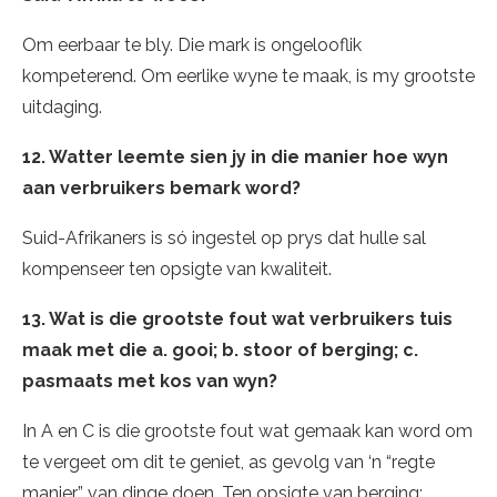
Om eerbaar te bly. Die mark is ongelooflik
kompeterend. Om eerlike wyne te maak, is my grootste
uitdaging.
12. Watter leemte sien jy in die manier hoe wyn
aan verbruikers bemark word?
Suid-Afrikaners is só ingestel op prys dat hulle sal
kompenseer ten opsigte van kwaliteit.
13. Wat is die grootste fout wat verbruikers tuis
maak met die a. gooi; b. stoor of berging; c.
pasmaats met kos van wyn?
In A en C is die grootste fout wat gemaak kan word om
te vergeet om dit te geniet, as gevolg van ‘n “regte
manier” van dinge doen. Ten opsigte van berging: