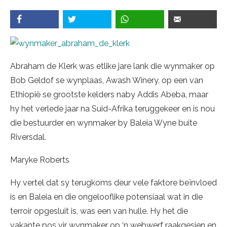
Abraham de Klerk was etlike jare lank die wynmaker op
Bob Geldof se wynplaas, Awash Winery, op een van
Ethiopië se grootste kelders naby Addis Abeba, maar
hy het verlede jaar na Suid-Afrika teruggekeer en is nou
die bestuurder en wynmaker by Baleia Wyne buite
Riversdal.
Maryke Roberts
Hy vertel dat sy terugkoms deur vele faktore beïnvloed
is en Baleia en die ongelooflike potensiaal wat in die
terroir opgesluit is, was een van hulle. Hy het die
vakante pos vir wynmaker op ‘n webwerf raakgesien en