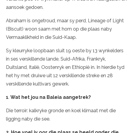
aansoek gedoen.
Abraham is ongetroud, maar sy perd, Lineage of Light
(Biscuit) woon saam met hom op die plaas naby
Vermaaklikheid in die Suid-Kaap.
Sy kleurryke loopbaan sluit 19 oeste by 13 wynkelders
in ses verskillende lande, Suid-Afrika, Frankryk,
Duitsland, Italië, Oostenryk en Ethiopië in. In hierdie tyd
het hy met druiwe uit 12 verskillende streke en 28
verskillende kultivars gewerk.
1
.
Wat het jou na Baleia aangetrek?
Die terroir: kalkryke gronde en koel klimaat met die
ligging naby die see.
2. Hoe voel jy oor die plaas se beeld onder die