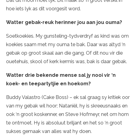
Dat dit mooi moet lyk. Dit maak só ‘n groot verskil in
hoe iets lyk as dit voorgesit word.
Watter gebak-reuk herinner jou aan jou ouma?
Soetkoekies. My gunsteling-tydverdryf as kind was om
koekies saam met my ouma te bak. Daar was altyd ‘n
gebak op groot skaal aan die gang. Of dit nou vir die
ouetehuis, skool of kerk kermis was, bak is daar gebak.
Watter drie bekende mense sal jy nooi vir ‘n
koek- en teepartytjie en hoekom?
Buddy Valastro (Cake Boss) – ek sal graag sy kritiek oor
van my gebak wil hoor; Nataniël, hy is skreeusnaaks en
ook ‘n groot koskenner, en Steve Hofmeyr, net om hom
te ontmoet. Hy is absoluut briljant en het so ‘n groot
sukses gemaak van alles wat hy doen.