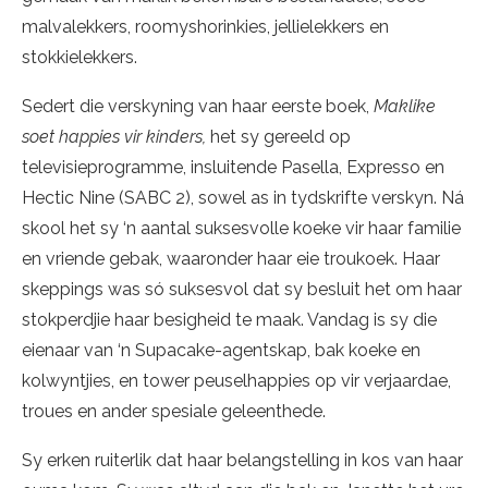
malvalekkers, roomyshorinkies, jellielekkers en
stokkielekkers.
Sedert die verskyning van haar eerste boek,
Maklike
soet happies vir kinders,
het sy gereeld op
televisieprogramme, insluitende Pasella, Expresso en
Hectic Nine (SABC 2), sowel as in tydskrifte verskyn. Ná
skool het sy ‘n aantal suksesvolle koeke vir haar familie
en vriende gebak, waaronder haar eie troukoek. Haar
skeppings was só suksesvol dat sy besluit het om haar
stokperdjie haar besigheid te maak. Vandag is sy die
eienaar van ‘n Supacake-agentskap, bak koeke en
kolwyntjies, en tower peuselhappies op vir verjaardae,
troues en ander spesiale geleenthede.
Sy erken ruiterlik dat haar belangstelling in kos van haar