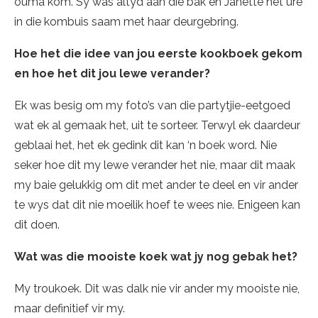
ouma kom. Sy was altyd aan die bak en Janette het ure
in die kombuis saam met haar deurgebring.
Hoe het die idee van jou eerste kookboek gekom
en hoe het dit jou lewe verander?
Ek was besig om my foto’s van die partytjie-eetgoed
wat ek al gemaak het, uit te sorteer. Terwyl ek daardeur
geblaai het, het ek gedink dit kan ‘n boek word. Nie
seker hoe dit my lewe verander het nie, maar dit maak
my baie gelukkig om dit met ander te deel en vir ander
te wys dat dit nie moeilik hoef te wees nie. Enigeen kan
dit doen.
Wat was die mooiste koek wat jy nog gebak het?
My troukoek. Dit was dalk nie vir ander my mooiste nie,
maar definitief vir my.