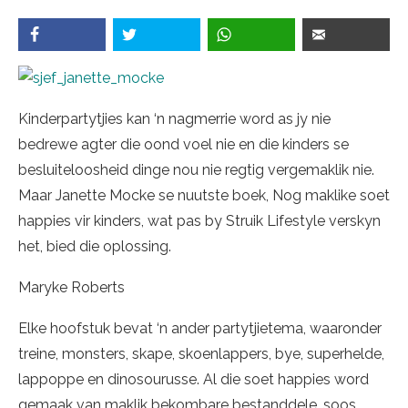
Kinderpartytjies kan ‘n nagmerrie word as jy nie
bedrewe agter die oond voel nie en die kinders se
besluiteloosheid dinge nou nie regtig vergemaklik nie.
Maar Janette Mocke se nuutste boek, Nog maklike soet
happies vir kinders, wat pas by Struik Lifestyle verskyn
het, bied die oplossing.
Maryke Roberts
Elke hoofstuk bevat ‘n ander partytjietema, waaronder
treine, monsters, skape, skoenlappers, bye, superhelde,
lappoppe en dinosourusse. Al die soet happies word
gemaak van maklik bekombare bestanddele, soos