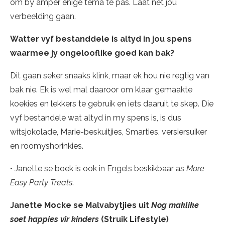
om by amper enige tema te pas. Laat net jou
verbeelding gaan.
Watter vyf bestanddele is altyd in jou spens
waarmee jy ongelooflike goed kan bak?
Dit gaan seker snaaks klink, maar ek hou nie regtig van
bak nie. Ek is wel mal daaroor om klaar gemaakte
koekies en lekkers te gebruik en iets daaruit te skep. Die
vyf bestandele wat altyd in my spens is, is dus
witsjokolade, Marie-beskuitjies, Smarties, versiersuiker
en roomyshorinkies.
• Janette se boek is ook in Engels beskikbaar as
More
Easy Party Treats
.
Janette Mocke se Malvabytjies uit
Nog maklike
soet happies vir kinders
(Struik Lifestyle)