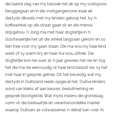
die laaste dag van my besoek het ek op my voetspore
teruggegaan en in die voet­ganger­sone waar ek
destyds dikwels met my kinders geloop het, by ’n
koffiewinkel op die straat gaan sit en die mense
dopgehou. ’n Jong ma met haar dogtertjie in ’n
stootwaentjie het uit die winkel langsaan gekom en so
tien tree voor my gaan staan. Die ma wou by haar kind
weet of sy warm kry en haar trui wou uittrek. Die
dogtertjie kon nie ouer as ’n jaar gewees het nie en tog
het die ma nie eenvoudig vir haar kind besluit nie, sy het
met haar in gesprek getree. Dit het bevestig wat my
destyds in Duitsland reeds opgeval het. Duitse kinders
word van kleins af aan keuses, besluitneming en
gesprek blootgestel. Wat myns insiens die grondslag
vorm vir die beskaafde en verantwoordelike manier
waarop Duitsers as volwassenes ’n debat kan voer. Al