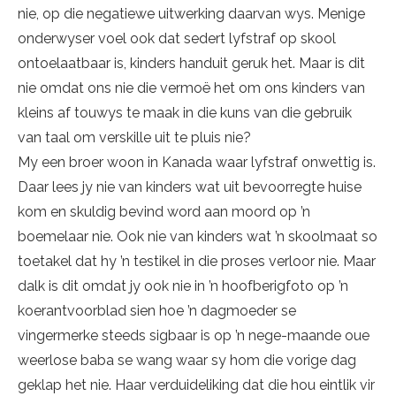
nie, op die negatiewe uitwerking daar­van wys. Menige
onderwyser voel ook dat sedert lyfstraf op skool
ontoelaatbaar is, kinders handuit geruk het. Maar is dit
nie omdat ons nie die vermoë het om ons kinders van
kleins af touwys te maak in die kuns van die gebruik
van taal om verskille uit te pluis nie?
My een broer woon in Kanada waar lyf­straf onwettig is.
Daar lees jy nie van kin­ders wat uit bevoorregte huise
kom en skuldig bevind word aan moord op ’n
boemelaar nie. Ook nie van kinders wat ’n skoolmaat so
toetakel dat hy ’n testikel in die proses verloor nie. Maar
dalk is dit omdat jy ook nie in ’n hoofberigfoto op ’n
koerantvoorblad sien hoe ’n dagmoeder se
vingermerke steeds sigbaar is op ’n ne­ge-maande oue
weerlose baba se wang waar sy hom die vorige dag
geklap het nie. Haar verduideliking dat die hou eintlik vir