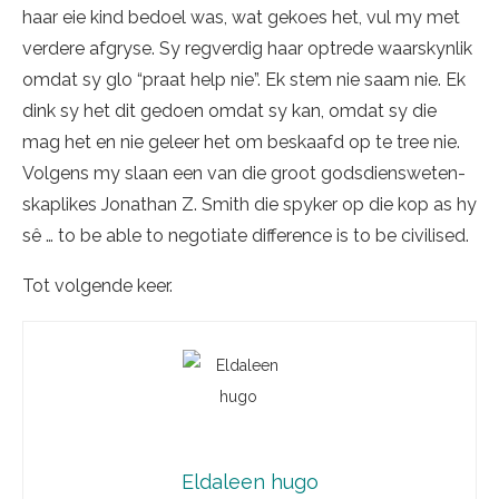
haar eie kind bedoel was, wat gekoes het, vul my met
verdere afgryse. Sy regverdig haar optrede waarskynlik
omdat sy glo “praat help nie”. Ek stem nie saam nie. Ek
dink sy het dit gedoen omdat sy kan, omdat sy die
mag het en nie geleer het om beskaafd op te tree nie.
Volgens my slaan een van die groot gods­diens­we­ten­
skaplikes Jonathan Z. Smith die spyker op die kop as hy
sê … to be able to negotiate difference is to be civilised.
Tot volgende keer.
Eldaleen hugo