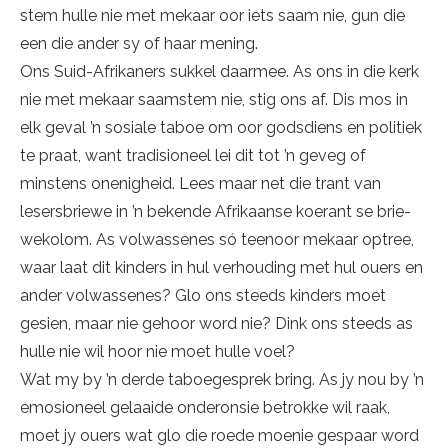
stem hulle nie met mekaar oor iets saam nie, gun die
een die ander sy of haar mening.
Ons Suid-Afrikaners sukkel daarmee. As ons in die kerk
nie met mekaar saam­stem nie, stig ons af. Dis mos in
elk ge­val ’n sosiale taboe om oor godsdiens en po­li­tiek
te praat, want tra­di­sio­neel lei dit tot ’n geveg of
minstens onenigheid. Lees maar net die trant van
lesersbriewe in ’n be­ken­de Afrikaanse koerant se brie­
we­­kolom. As volwassenes só teenoor mekaar optree,
waar laat dit kinders in hul verhouding met hul ouers en
ander volwas­senes? Glo ons steeds kinders moet
gesien, maar nie gehoor word nie? Dink ons steeds as
hulle nie wil hoor nie moet hulle voel?
Wat my by ’n derde taboegesprek bring. As jy nou by ’n
emosioneel gelaaide onderonsie betrokke wil raak,
moet jy ouers wat glo die roede moenie gespaar word