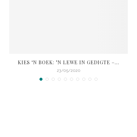
KIES ‘N BOEK: ’N LEWE IN GEDIGTE –...
V
23/05/2020