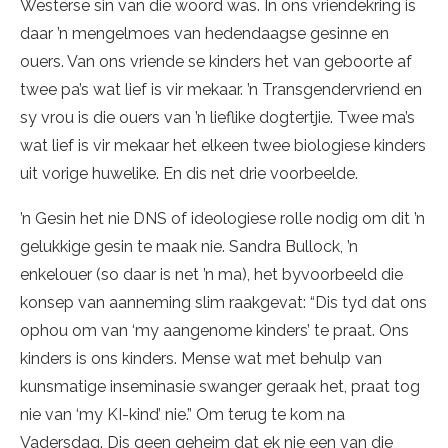
Westerse sin van die woord was. In ons vriendekring is
daar ’n mengelmoes van hedendaagse gesinne en
ouers. Van ons vriende se kinders het van geboorte af
twee pa’s wat lief is vir mekaar. ’n Transgendervriend en
sy vrou is die ouers van ’n lieflike dogtertjie. Twee ma’s
wat lief is vir mekaar het elkeen twee biologiese kinders
uit vorige huwelike. En dis net drie voorbeelde.
’n Gesin het nie DNS of ideologiese rolle nodig om dit ’n
gelukkige gesin te maak nie. Sandra Bullock, ’n
enkelouer (so daar is net ’n ma), het byvoorbeeld die
konsep van aanneming slim raakgevat: “Dis tyd dat ons
ophou om van ‘my aangenome kinders’ te praat. Ons
kinders is ons kinders. Mense wat met behulp van
kunsmatige inseminasie swanger geraak het, praat tog
nie van ‘my KI-kind’ nie.” Om terug te kom na
Vadersdag. Dis geen geheim dat ek nie een van die