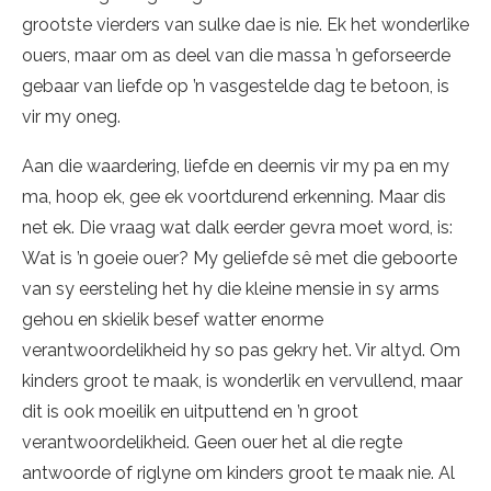
grootste vierders van sulke dae is nie. Ek het wonderlike
ouers, maar om as deel van die massa ’n geforseerde
gebaar van liefde op ’n vasgestelde dag te betoon, is
vir my oneg.
Aan die waardering, liefde en deernis vir my pa en my
ma, hoop ek, gee ek voortdurend erkenning. Maar dis
net ek. Die vraag wat dalk eerder gevra moet word, is:
Wat is ’n goeie ouer? My geliefde sê met die geboorte
van sy eersteling het hy die kleine mensie in sy arms
gehou en skielik besef watter enorme
verantwoordelikheid hy so pas gekry het. Vir altyd. Om
kinders groot te maak, is wonderlik en vervullend, maar
dit is ook moeilik en uitputtend en ’n groot
verantwoordelikheid. Geen ouer het al die regte
antwoorde of riglyne om kinders groot te maak nie. Al