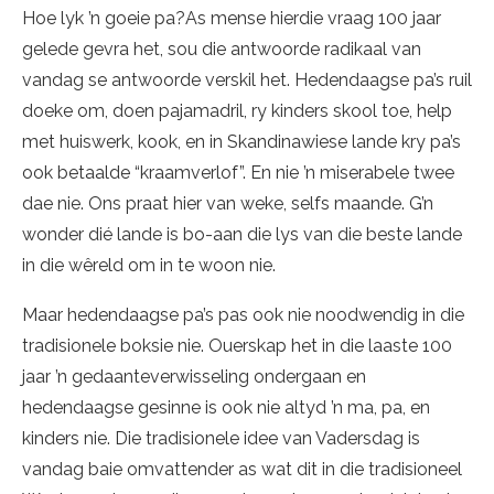
Hoe lyk ’n goeie pa?As mense hierdie vraag 100 jaar
gelede gevra het, sou die antwoorde radikaal van
vandag se antwoorde verskil het. Hedendaagse pa’s ruil
doeke om, doen pajamadril, ry kinders skool toe, help
met huiswerk, kook, en in Skandinawiese lande kry pa’s
ook betaalde “kraamverlof”. En nie ’n miserabele twee
dae nie. Ons praat hier van weke, selfs maande. G’n
wonder dié lande is bo-aan die lys van die beste lande
in die wêreld om in te woon nie.
Maar hedendaagse pa’s pas ook nie noodwendig in die
tradisionele boksie nie. Ouerskap het in die laaste 100
jaar ’n gedaanteverwisseling ondergaan en
hedendaagse gesinne is ook nie altyd ’n ma, pa, en
kinders nie. Die tradisionele idee van Vadersdag is
vandag baie omvattender as wat dit in die tradisioneel