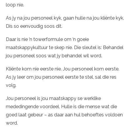
loop nie.
As jy na jou personeel kyk, gaan hulle na jou kliënte kyk.
Dis so eenvoudig soos dit.
Daar is nie ’n towerformule om ’n goeie
maatskappykultuur te skep nie. Die sleutel is: Behandel
jou personeel soos wat jy behandel wil word.
Kliënte kom nie eerste nie. Jou personeel kom eerste.
As jy leer om jou personeel eerste te stel, sal die res
volg.
Jou personeel is jou maatskappy se werklike
mededingende voordeel. Hulle is die mense wat die
goed laat gebeur – as daar aan hul behoeftes voldoen
word.