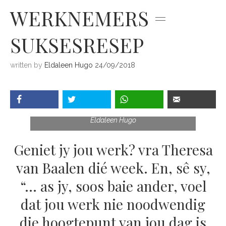
WERKNEMERS =
SUKSESRESEP
written by
Eldaleen Hugo
24/09/2018
Redakteur
Eldaleen Hugo
Geniet jy jou werk? vra Theresa
van Baalen dié week. En, sê sy,
“… as jy, soos baie ander, voel
dat jou werk nie noodwendig
die hoogtepunt van jou dag is