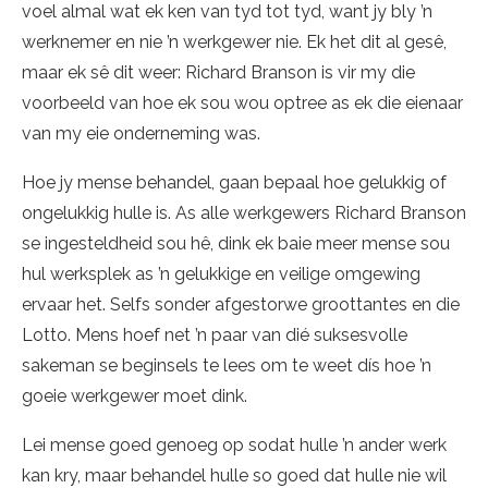
voel almal wat ek ken van tyd tot tyd, want jy bly ’n
werknemer en nie ’n werkgewer nie. Ek het dit al gesê,
maar ek sê dit weer: Richard Branson is vir my die
voorbeeld van hoe ek sou wou optree as ek die eienaar
van my eie onderneming was.
Hoe jy mense behandel, gaan bepaal hoe gelukkig of
ongelukkig hulle is. As alle werkgewers Richard Branson
se ingesteldheid sou hê, dink ek baie meer mense sou
hul werksplek as ’n gelukkige en veilige omgewing
ervaar het. Selfs sonder afgestorwe groottantes en die
Lotto. Mens hoef net ’n paar van dié suksesvolle
sakeman se beginsels te lees om te weet dís hoe ’n
goeie werkgewer moet dink.
Lei mense goed genoeg op sodat hulle ’n ander werk
kan kry, maar behandel hulle so goed dat hulle nie wil