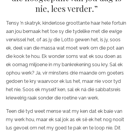
nie, lees verder.”
Tensy ’n skatryk, kinderlose groottante haar hele fortuin
aan jou bemaak het toe sy die tydelike met die ewige
verwissel het, of as jy die Lotto gewen het, is jy, soos
ek, deel van die massa wat moet werk om die pot aan
die kook te hou. Ek wonder soms wat ek sou doen as
ek oornag miljoene in my bankrekening sou kry. Sal ek
ophou werk? Ja, vir minstens drie maande om goeters
gedoen te kry waarvoor ek lus het, maar nie voor tyd
het nie. Soos ek myself ken, sal ek ná dié sabbatsreis
kriewelrig raak sonder die roetine van werk.
Teen dié tyd weet mense wat my ken dat ek baie van
my werk hou, maar ek sal jok as ek sê ek het nog nooit
lus gevoel om net my goed te pak en te loop nie. Dít