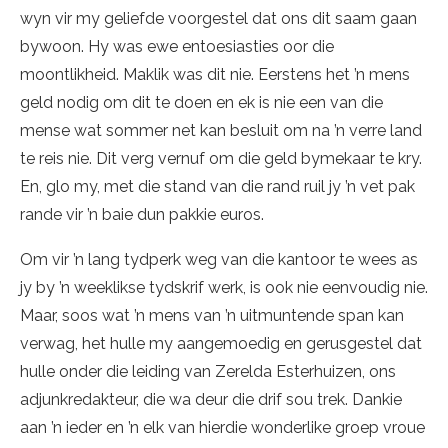
wyn vir my geliefde voorgestel dat ons dit saam gaan
bywoon. Hy was ewe entoesiasties oor die
moontlikheid. Maklik was dit nie. Eerstens het ’n mens
geld nodig om dit te doen en ek is nie een van die
mense wat sommer net kan besluit om na ’n verre land
te reis nie. Dit verg vernuf om die geld bymekaar te kry.
En, glo my, met die stand van die rand ruil jy ’n vet pak
rande vir ’n baie dun pakkie euros.
Om vir ’n lang tydperk weg van die kantoor te wees as
jy by ’n weeklikse tydskrif werk, is ook nie eenvoudig nie.
Maar, soos wat ’n mens van ’n uitmuntende span kan
verwag, het hulle my aangemoedig en gerusgestel dat
hulle onder die leiding van Zerelda Esterhuizen, ons
adjunkredakteur, die wa deur die drif sou trek. Dankie
aan ’n ieder en ’n elk van hierdie wonderlike groep vroue