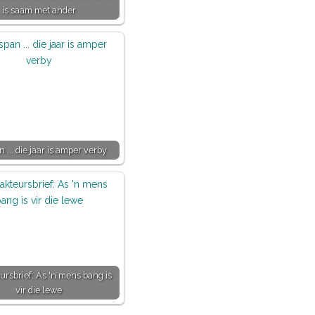
is saam met ander
 ... die jaar is amper verby
rsbrief: As 'n mens bang is
vir die lewe