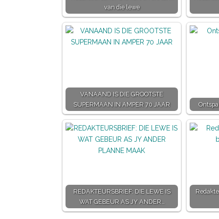
van die lewe
VANAAND IS DIE GROOTSTE
SUPERMAAN IN AMPER 70 JAAR
Ontspan
REDAKTEURSBRIEF: DIE LEWE IS
Redakteu
WAT GEBEUR AS JY ANDER…