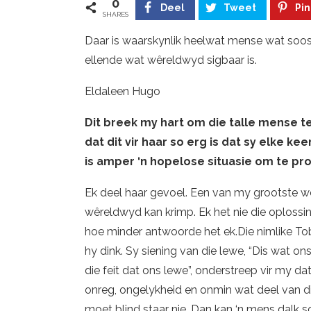
0
Deel
Tweet
Pin
SHARES
Daar is waarskynlik heelwat mense wat soo
ellende wat wêreldwyd sigbaar is.
Eldaleen Hugo
Dit breek my hart om die talle mense te
dat dit vir haar so erg is dat sy elke kee
is amper ‘n hopelose situasie om te pr
Ek deel haar gevoel. Een van my grootste w
wêreldwyd kan krimp. Ek het nie die oplossi
hoe minder antwoorde het ek.Die nimlike Tobi
hy dink. Sy siening van die lewe, “Dis wat ons
die feit dat ons lewe”, onderstreep vir my da
onreg, ongelykheid en onmin wat deel van di
moet blind staar nie. Dan kan ‘n mens dalk s