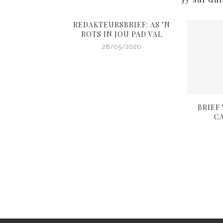
REDAKTEURSBRIEF: AS ’N
ROTS IN JOU PAD VAL
28/05/2020
RIEF: DÍS WAT
BRIEF
GS MAAK OF
C
EEK
2/2020