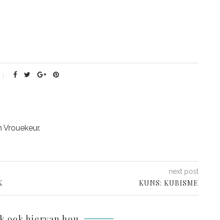
n Vrouekeur.
next post
K
KUNS: KUBISME
lk ook hiervan hou