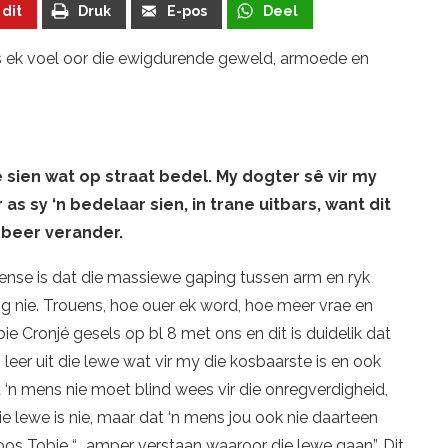
 dit
Druk
E-pos
Deel
s ek voel oor die ewigdurende geweld, armoede en
 sien wat op straat bedel. My dogter sê vir my
r as sy ‘n bedelaar sien, in trane uitbars, want dit
obeer verander.
ense is dat die massiewe gaping tussen arm en ryk
ng nie. Trouens, hoe ouer ek word, hoe meer vrae en
e Cronjé gesels op bl 8 met ons en dit is duidelik dat
 leer uit die lewe wat vir my die kosbaarste is en ook
t ‘n mens nie moet blind wees vir die onregverdigheid,
e lewe is nie, maar dat ‘n mens jou ook nie daarteen
oos Tobie “… amper verstaan waaroor die lewe gaan”. Dit